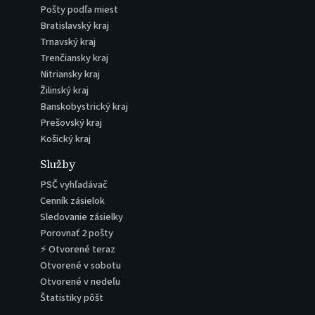
Pošty podľa miest
Bratislavský kraj
Trnavský kraj
Trenčiansky kraj
Nitriansky kraj
Žilinský kraj
Banskobystrický kraj
Prešovský kraj
Košický kraj
Služby
PSČ vyhľadávač
Cenník zásielok
Sledovanie zásielky
Porovnať 2 pošty
⚡ Otvorené teraz
Otvorené v sobotu
Otvorené v nedeľu
Štatistiky pôšt