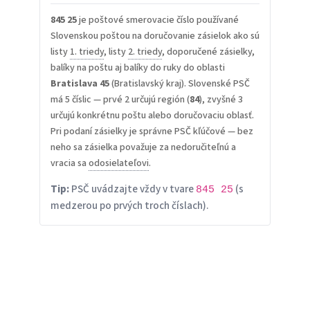
845 25
je poštové smerovacie číslo používané
Slovenskou poštou na doručovanie zásielok ako sú
listy
1. triedy
, listy
2. triedy
, doporučené zásielky,
balíky na poštu aj balíky do ruky do oblasti
Bratislava 45
(Bratislavský kraj). Slovenské PSČ
má 5 číslic — prvé 2 určujú región (
84
), zvyšné 3
určujú konkrétnu poštu alebo doručovaciu oblasť.
Pri podaní zásielky je správne PSČ kľúčové — bez
neho sa zásielka považuje za nedoručiteľnú a
vracia sa
odosielateľovi
.
Tip:
PSČ uvádzajte vždy v tvare
(s
845 25
medzerou po prvých troch číslach).