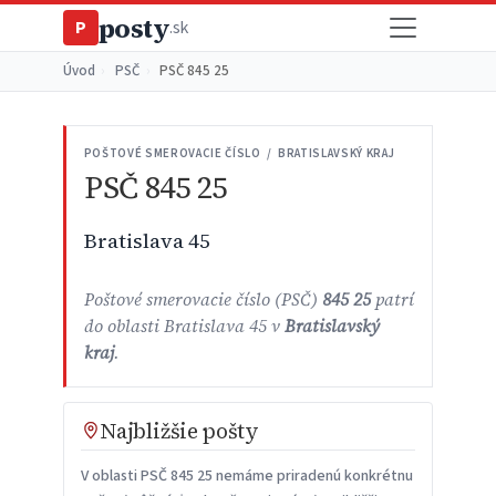
posty
P
.sk
Úvod
›
PSČ
›
PSČ 845 25
POŠTOVÉ SMEROVACIE ČÍSLO / BRATISLAVSKÝ KRAJ
PSČ 845 25
Bratislava 45
Poštové smerovacie číslo (PSČ)
845 25
patrí
do oblasti Bratislava 45 v
Bratislavský
kraj
.
Najbližšie pošty
V oblasti PSČ 845 25 nemáme priradenú konkrétnu