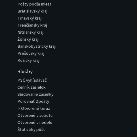
Pošty podľa miest
Bratislavský kraj
Trnavský kraj
Trenčiansky kraj
Nitriansky kraj
Žilinský kraj
Banskobystrický kraj
Prešovský kraj
Košický kraj
Služby
PSČ vyhľadávač
Cenník zásielok
Sledovanie zásielky
Porovnať 2 pošty
⚡ Otvorené teraz
Otvorené v sobotu
Otvorené v nedeľu
Štatistiky pôšt