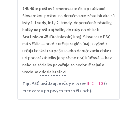
845 46
je poštové smerovacie číslo používané
Slovenskou poštou na doručovanie zásielok ako sú
listy
1. triedy
, listy
2. triedy
, doporučené zásielky,
balíky na poštu aj balíky do ruky do oblasti
Bratislava 45
(Bratislavský kraj). Slovenské PSČ
má 5 číslic — prvé 2 určujú región (
84
), zvyšné 3
určujú konkrétnu poštu alebo doručovaciu oblasť.
Pri podaní zásielky je správne PSČ kľúčové — bez
neho sa zásielka považuje za nedoručiteľnú a
vracia sa
odosielateľovi
.
Tip:
PSČ uvádzajte vždy v tvare
(s
845 46
medzerou po prvých troch číslach).