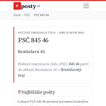
posty
P
.sk
Úvod
›
PSČ
›
PSČ 845 46
POŠTOVÉ SMEROVACIE ČÍSLO / BRATISLAVSKÝ KRAJ
PSČ 845 46
Bratislava 45
Poštové smerovacie číslo (PSČ)
845 46
patrí
do oblasti Bratislava 45 v
Bratislavský
kraj
.
Najbližšie pošty
V oblasti PSČ 845 46 nemáme priradenú konkrétnu