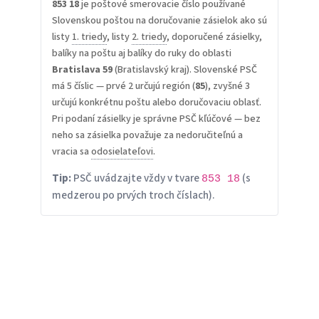
853 18
je poštové smerovacie číslo používané
Slovenskou poštou na doručovanie zásielok ako sú
listy
1. triedy
, listy
2. triedy
, doporučené zásielky,
balíky na poštu aj balíky do ruky do oblasti
Bratislava 59
(Bratislavský kraj). Slovenské PSČ
má 5 číslic — prvé 2 určujú región (
85
), zvyšné 3
určujú konkrétnu poštu alebo doručovaciu oblasť.
Pri podaní zásielky je správne PSČ kľúčové — bez
neho sa zásielka považuje za nedoručiteľnú a
vracia sa
odosielateľovi
.
Tip:
PSČ uvádzajte vždy v tvare
(s
853 18
medzerou po prvých troch číslach).