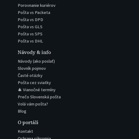
Porovnanie kuriérov
Pošta vs Packeta
Pošta vs DPD
Pošta vs GLS
Pošta vs SPS
Pošta vs DHL
Návody & info
Návody (ako poslať)
Slovník pojmov
Časté otázky
Pošta cez sviatky
🎄 Vianočné termíny
Prečo Slovenská pošta
Volá vám pošta?
Blog
O portáli
Kontakt
Ochrana súkromia