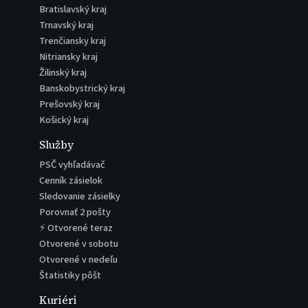
Bratislavský kraj
Trnavský kraj
Trenčiansky kraj
Nitriansky kraj
Žilinský kraj
Banskobystrický kraj
Prešovský kraj
Košický kraj
Služby
PSČ vyhľadávač
Cenník zásielok
Sledovanie zásielky
Porovnať 2 pošty
⚡ Otvorené teraz
Otvorené v sobotu
Otvorené v nedeľu
Štatistiky pôšt
Kuriéri