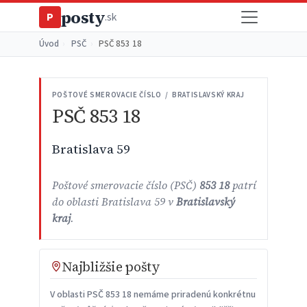
posty
P
.sk
Úvod
›
PSČ
›
PSČ 853 18
POŠTOVÉ SMEROVACIE ČÍSLO / BRATISLAVSKÝ KRAJ
PSČ 853 18
Bratislava 59
Poštové smerovacie číslo (PSČ)
853 18
patrí
do oblasti Bratislava 59 v
Bratislavský
kraj
.
Najbližšie pošty
V oblasti PSČ 853 18 nemáme priradenú konkrétnu