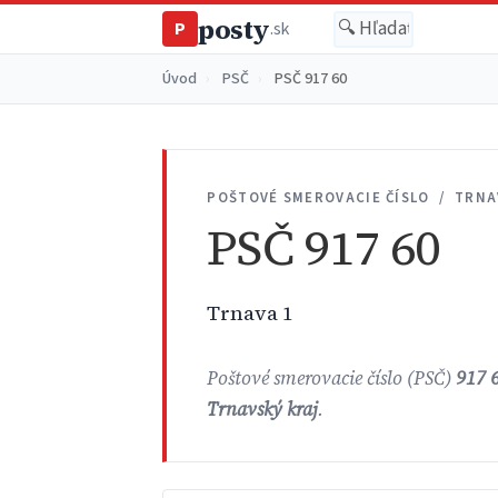
posty
P
.sk
Úvod
›
PSČ
›
PSČ 917 60
POŠTOVÉ SMEROVACIE ČÍSLO / TRNA
PSČ 917 60
Trnava 1
Poštové smerovacie číslo (PSČ)
917 
Trnavský kraj
.