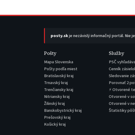
posty.sk
je nezávislý informačný portál. Nie j
Pošty
Služby
Mapa Slovenska
PSČ vyhľadáv
Pošty podľa miest
Cenník zásielo
Bratislavský kraj
Sledovanie zá
Trnavský kraj
Porovnať 2 po
Trenčiansky kraj
⚡ Otvorené t
Nitriansky kraj
Otvorené v s
Žilinský kraj
Otvorené v n
Banskobystrický kraj
Štatistiky pôš
Prešovský kraj
Košický kraj