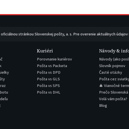
e oficiálnou stránkou Slovenskej pošty, a. s. Pre overenie aktuálnych údajov
Kuriéri
Návody & inf
ač
Porovnanie kuriérov
Návody (ako posl
k
Pošta vs Packeta
Slovník pojmov
sielky
Pošta vs DPD
Časté otázky
šty
Pošta vs GLS
Pošta cez sviatk
eraz
Pošta vs SPS
🎄 Vianočné term
obotu
Pošta vs DHL
Prečo Slovenská
edeľu
Volá vám pošta?
t
Blog