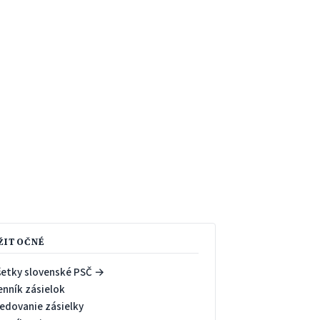
ŽITOČNÉ
šetky slovenské PSČ →
enník zásielok
ledovanie zásielky