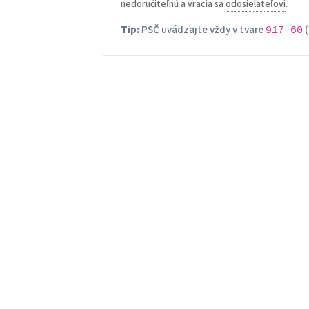
nedoručiteľnú a vracia sa
odosielateľovi
.
Tip:
PSČ uvádzajte vždy v tvare
(
917 60