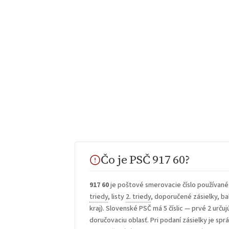
Čo je PSČ 917 60?
917 60
je poštové smerovacie číslo používané
triedy
, listy
2. triedy
, doporučené zásielky, bal
kraj). Slovenské PSČ má 5 číslic — prvé 2 určuj
doručovaciu oblasť. Pri podaní zásielky je sp