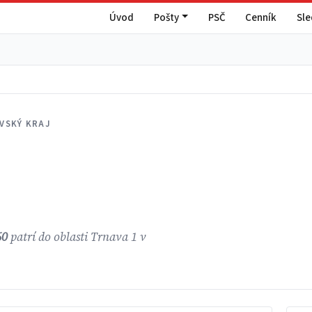
Úvod
Pošty
PSČ
Cenník
Sl
VSKÝ KRAJ
60
patrí do oblasti Trnava 1 v