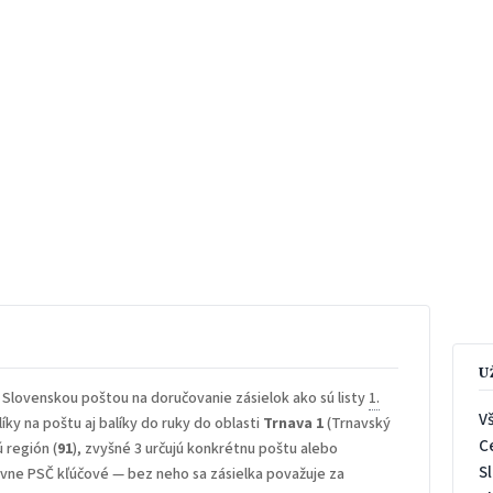
U
 Slovenskou poštou na doručovanie zásielok ako sú listy
1.
V
íky na poštu aj balíky do ruky do oblasti
Trnava 1
(Trnavský
C
ú región (
91
), zvyšné 3 určujú konkrétnu poštu alebo
S
rávne PSČ kľúčové — bez neho sa zásielka považuje za