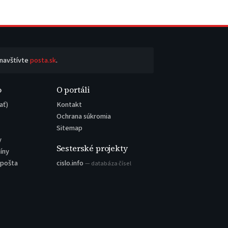
 navštívte
posta.sk
.
o
O portáli
ať)
Kontakt
Ochrana súkromia
Sitemap
y
Sesterské projekty
íny
 pošta
cislo.info
— databáza čísel