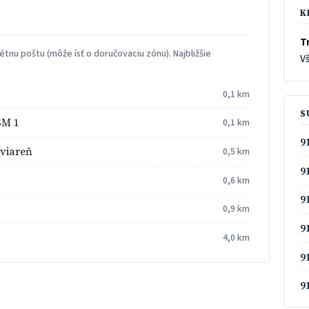
K
T
tnu poštu (môže ísť o doručovaciu zónu). Najbližšie
Vš
0,1 km
S
SM 1
0,1 km
9
viareň
0,5 km
9
0,6 km
9
0,9 km
9
4,0 km
9
9