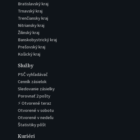
Bratislavský kraj
Trnavský kraj
Trenčiansky kraj
Nitriansky kraj
Žilinský kraj
Banskobystrický kraj
Prešovský kraj
Košický kraj
Služby
PSČ vyhľadávač
Cenník zásielok
Sledovanie zásielky
Porovnať 2 pošty
⚡ Otvorené teraz
Otvorené v sobotu
Otvorené v nedeľu
Štatistiky pôšt
Kuriéri