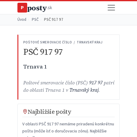
posty
P
.sk
Úvod
›
PSČ
›
PSČ 917 97
POŠTOVÉ SMEROVACIE ČÍSLO / TRNAVSKÝ KRAJ
PSČ 917 97
Trnava 1
Poštové smerovacie číslo (PSČ)
917 97
patrí
do oblasti Trnava 1 v
Trnavský kraj
.
Najbližšie pošty
V oblasti PSČ 917 97 nemáme priradenú konkrétnu
poštu (môže ísť o doručovaciu zónu). Najbližšie