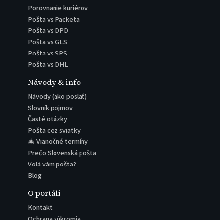
Porovnanie kuriérov
Pošta vs Packeta
Pošta vs DPD
Pošta vs GLS
Pošta vs SPS
Pošta vs DHL
Návody & info
Návody (ako poslať)
Slovník pojmov
Časté otázky
Pošta cez sviatky
🎄 Vianočné termíny
Prečo Slovenská pošta
Volá vám pošta?
Blog
O portáli
Kontakt
Ochrana súkromia