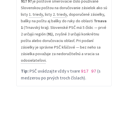
917 97
je poštové smerovacie číslo používané
Slovenskou poštou na doručovanie zásielok ako sú
listy
1. triedy
, listy
2. triedy
, doporučené zásielky,
balíky na poštu aj balíky do ruky do oblasti
Trnava
1
(Trnavský kraj). Slovenské PSČ má 5 číslic — prvé
2 určujú región (
91
), zvyšné 3 určujú konkrétnu
poštu alebo doručovaciu oblasť. Pri podaní
zásielky je správne PSČ kľúčové — bez neho sa
zásielka považuje za nedoručiteľnú a vracia sa
odosielateľovi
.
Tip:
PSČ uvádzajte vždy v tvare
(s
917 97
medzerou po prvých troch číslach).