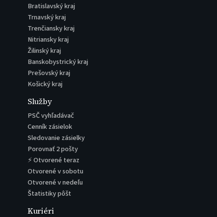
Bratislavský kraj
Trnavský kraj
Trenčiansky kraj
Nitriansky kraj
Žilinský kraj
Banskobystrický kraj
Prešovský kraj
Košický kraj
Služby
PSČ vyhľadávač
Cenník zásielok
Sledovanie zásielky
Porovnať 2 pošty
⚡ Otvorené teraz
Otvorené v sobotu
Otvorené v nedeľu
Štatistiky pôšt
Kuriéri