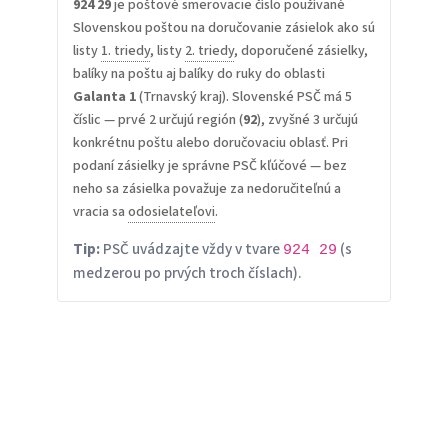
924 29
je poštové smerovacie číslo používané
Slovenskou poštou na doručovanie zásielok ako sú
listy
1. triedy
, listy
2. triedy
, doporučené zásielky,
balíky na poštu aj balíky do ruky do oblasti
Galanta 1
(Trnavský kraj). Slovenské PSČ má 5
číslic — prvé 2 určujú región (
92
), zvyšné 3 určujú
konkrétnu poštu alebo doručovaciu oblasť. Pri
podaní zásielky je správne PSČ kľúčové — bez
neho sa zásielka považuje za nedoručiteľnú a
vracia sa
odosielateľovi
.
Tip:
PSČ uvádzajte vždy v tvare
(s
924 29
medzerou po prvých troch číslach).