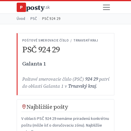
posty
P
.sk
Úvod
›
PSČ
›
PSČ 924 29
POŠTOVÉ SMEROVACIE ČÍSLO / TRNAVSKÝ KRAJ
PSČ 924 29
Galanta 1
Poštové smerovacie číslo (PSČ)
924 29
patrí
do oblasti Galanta 1 v
Trnavský kraj
.
Najbližšie pošty
V oblasti PSČ 924 29 nemáme priradenú konkrétnu
poštu (môže ísť o doručovaciu zónu). Najbližšie