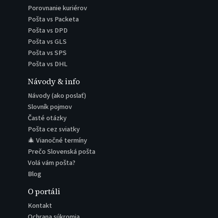
Porovnanie kuriérov
Pošta vs Packeta
Pošta vs DPD
Pošta vs GLS
Pošta vs SPS
Pošta vs DHL
Návody & info
Návody (ako poslať)
Slovník pojmov
Časté otázky
Pošta cez sviatky
🎄 Vianočné termíny
Prečo Slovenská pošta
Volá vám pošta?
Blog
O portáli
Kontakt
Ochrana súkromia