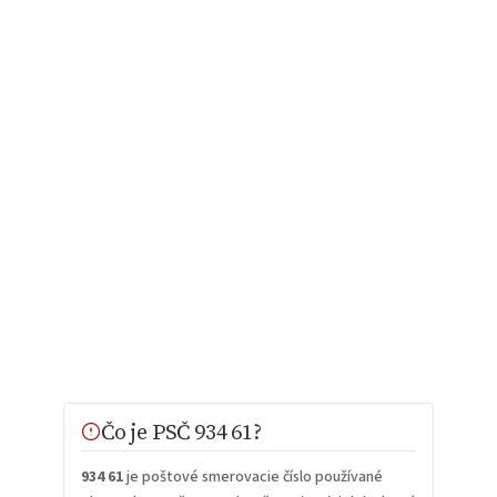
Čo je PSČ 934 61?
934 61
je poštové smerovacie číslo používané