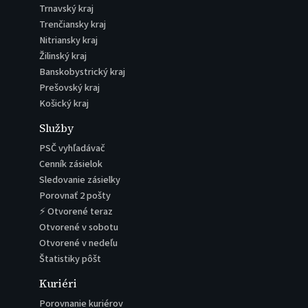
Trnavský kraj
Trenčiansky kraj
Nitriansky kraj
Žilinský kraj
Banskobystrický kraj
Prešovský kraj
Košický kraj
Služby
PSČ vyhľadávač
Cenník zásielok
Sledovanie zásielky
Porovnať 2 pošty
⚡ Otvorené teraz
Otvorené v sobotu
Otvorené v nedeľu
Štatistiky pôšt
Kuriéri
Porovnanie kuriérov