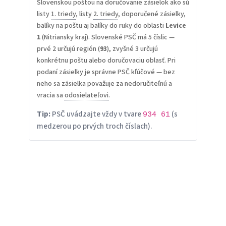
Slovenskou poštou na doručovanie zásielok ako sú
listy
1. triedy
, listy
2. triedy
, doporučené zásielky,
balíky na poštu aj balíky do ruky do oblasti
Levice
1
(Nitriansky kraj). Slovenské PSČ má 5 číslic —
prvé 2 určujú región (
93
), zvyšné 3 určujú
konkrétnu poštu alebo doručovaciu oblasť. Pri
podaní zásielky je správne PSČ kľúčové — bez
neho sa zásielka považuje za nedoručiteľnú a
vracia sa
odosielateľovi
.
Tip:
PSČ uvádzajte vždy v tvare
(s
934 61
medzerou po prvých troch číslach).