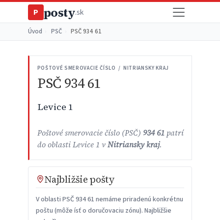
posty
P
.sk
Úvod
›
PSČ
›
PSČ 934 61
POŠTOVÉ SMEROVACIE ČÍSLO / NITRIANSKY KRAJ
PSČ 934 61
Levice 1
Poštové smerovacie číslo (PSČ)
934 61
patrí
do oblasti Levice 1 v
Nitriansky kraj
.
Najbližšie pošty
V oblasti PSČ 934 61 nemáme priradenú konkrétnu
poštu (môže ísť o doručovaciu zónu). Najbližšie