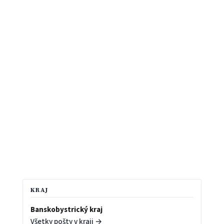
KRAJ
Banskobystrický kraj
Všetky pošty v kraji →