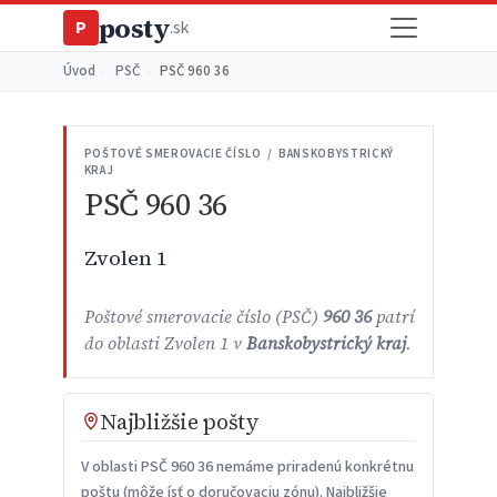
posty
P
.sk
Úvod
›
PSČ
›
PSČ 960 36
POŠTOVÉ SMEROVACIE ČÍSLO / BANSKOBYSTRICKÝ
KRAJ
PSČ 960 36
Zvolen 1
Poštové smerovacie číslo (PSČ)
960 36
patrí
do oblasti Zvolen 1 v
Banskobystrický kraj
.
Najbližšie pošty
V oblasti PSČ 960 36 nemáme priradenú konkrétnu
poštu (môže ísť o doručovaciu zónu). Najbližšie