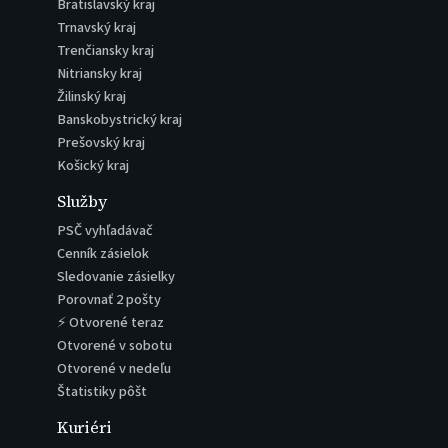
Bratislavský kraj
Trnavský kraj
Trenčiansky kraj
Nitriansky kraj
Žilinský kraj
Banskobystrický kraj
Prešovský kraj
Košický kraj
Služby
PSČ vyhľadávač
Cenník zásielok
Sledovanie zásielky
Porovnať 2 pošty
⚡ Otvorené teraz
Otvorené v sobotu
Otvorené v nedeľu
Štatistiky pôšt
Kuriéri