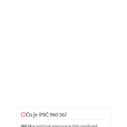
Čo je PSČ 960 36?
960 36
je poštové smerovacie číslo používané