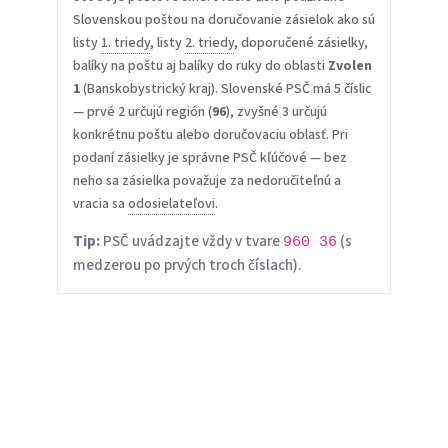
Slovenskou poštou na doručovanie zásielok ako sú
listy
1. triedy
, listy
2. triedy
, doporučené zásielky,
balíky na poštu aj balíky do ruky do oblasti
Zvolen
1
(Banskobystrický kraj). Slovenské PSČ má 5 číslic
— prvé 2 určujú región (
96
), zvyšné 3 určujú
konkrétnu poštu alebo doručovaciu oblasť. Pri
podaní zásielky je správne PSČ kľúčové — bez
neho sa zásielka považuje za nedoručiteľnú a
vracia sa
odosielateľovi
.
Tip:
PSČ uvádzajte vždy v tvare
(s
960 36
medzerou po prvých troch číslach).