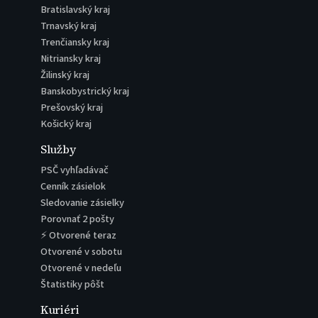
Bratislavský kraj
Trnavský kraj
Trenčiansky kraj
Nitriansky kraj
Žilinský kraj
Banskobystrický kraj
Prešovský kraj
Košický kraj
Služby
PSČ vyhľadávač
Cenník zásielok
Sledovanie zásielky
Porovnať 2 pošty
⚡ Otvorené teraz
Otvorené v sobotu
Otvorené v nedeľu
Štatistiky pôšt
Kuriéri