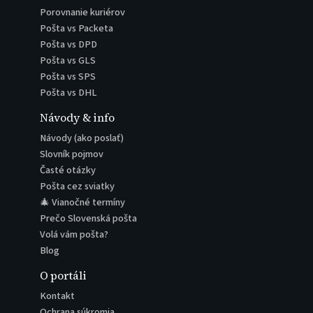
Porovnanie kuriérov
Pošta vs Packeta
Pošta vs DPD
Pošta vs GLS
Pošta vs SPS
Pošta vs DHL
Návody & info
Návody (ako poslať)
Slovník pojmov
Časté otázky
Pošta cez sviatky
🎄 Vianočné termíny
Prečo Slovenská pošta
Volá vám pošta?
Blog
O portáli
Kontakt
Ochrana súkromia