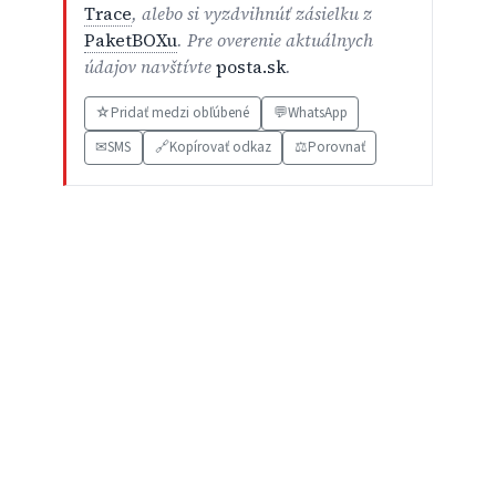
Trace
, alebo si vyzdvihnúť zásielku z
PaketBOXu
. Pre overenie aktuálnych
údajov navštívte
posta.sk
.
☆
Pridať medzi obľúbené
💬
WhatsApp
✉
SMS
🔗
Kopírovať odkaz
⚖️
Porovnať