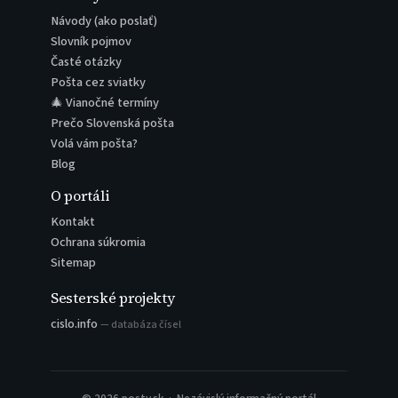
Návody (ako poslať)
Slovník pojmov
Časté otázky
Pošta cez sviatky
🎄 Vianočné termíny
Prečo Slovenská pošta
Volá vám pošta?
Blog
O portáli
Kontakt
Ochrana súkromia
Sitemap
Sesterské projekty
cislo.info
— databáza čísel