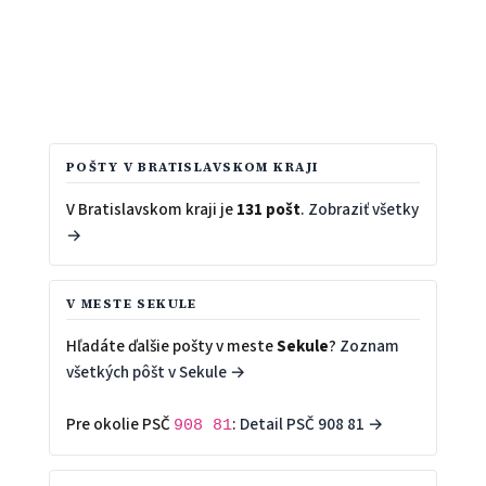
POŠTY V BRATISLAVSKOM KRAJI
V Bratislavskom kraji je
131 pošt
.
Zobraziť všetky
→
V MESTE SEKULE
Hľadáte ďalšie pošty v meste
Sekule
?
Zoznam
všetkých pôšt v Sekule →
Pre okolie PSČ
:
Detail PSČ 908 81 →
908 81