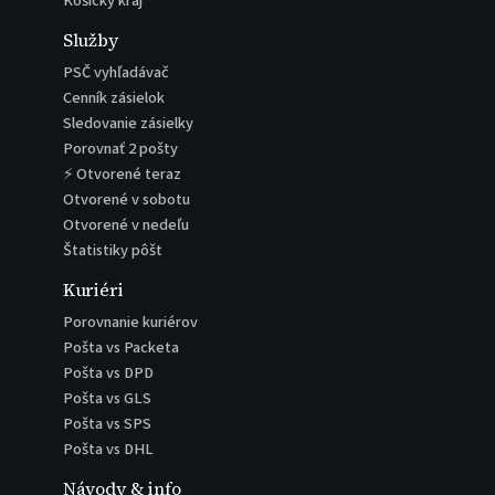
Košický kraj
Služby
PSČ vyhľadávač
Cenník zásielok
Sledovanie zásielky
Porovnať 2 pošty
⚡ Otvorené teraz
Otvorené v sobotu
Otvorené v nedeľu
Štatistiky pôšt
Kuriéri
Porovnanie kuriérov
Pošta vs Packeta
Pošta vs DPD
Pošta vs GLS
Pošta vs SPS
Pošta vs DHL
Návody & info