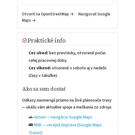
Otvoriť na OpenStreetMap →
·
Navigovať Google
Maps →
Praktické info
Cez obed:
bez prestávky, otvorené počas
celej pracovnej doby.
Cez víkend:
otvorené v sobotu aj v nedeľu
(časy v tabuľke).
Ako sa sem dostať
Odkazy nasmerujú priamo na živé plánovače trasy
— ukážu vám aktuálne spoje a meškania zo zdroja:
🚗
Autom — navigácia Google Maps
🚌
MHD — verejná doprava (Google Maps
Transit)