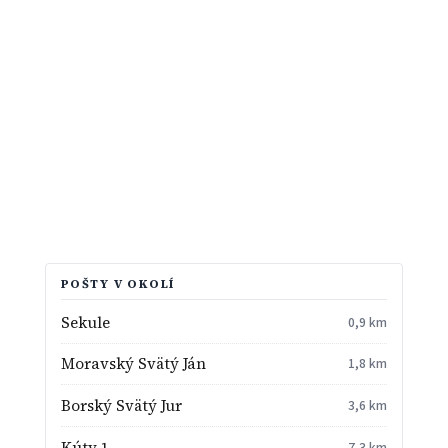
POŠTY V OKOLÍ
Sekule
0,9 km
Moravský Svätý Ján
1,8 km
Borský Svätý Jur
3,6 km
Kúty 1
7,3 km