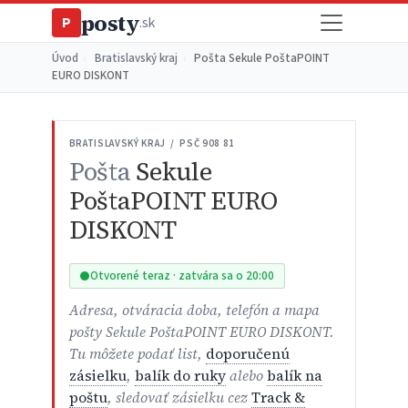
posty
P
.sk
Úvod
›
Bratislavský kraj
›
Pošta Sekule PoštaPOINT
EURO DISKONT
BRATISLAVSKÝ KRAJ / PSČ 908 81
Pošta
Sekule
PoštaPOINT EURO
DISKONT
Otvorené teraz · zatvára sa o 20:00
Adresa, otváracia doba, telefón a mapa
pošty Sekule PoštaPOINT EURO DISKONT.
Tu môžete podať list,
doporučenú
zásielku
,
balík do ruky
alebo
balík na
poštu
, sledovať zásielku cez
Track &