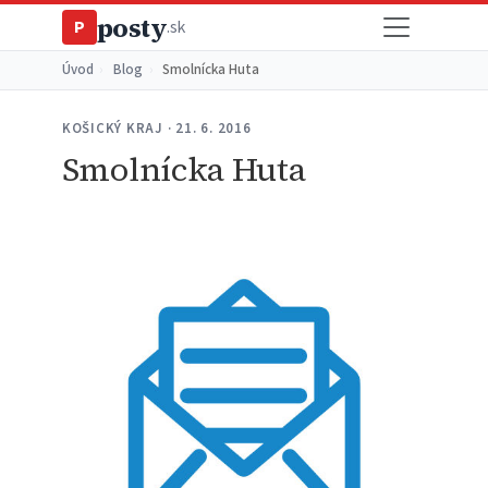
posty
P
.sk
Úvod
›
Blog
›
Smolnícka Huta
KOŠICKÝ KRAJ · 21. 6. 2016
Smolnícka Huta