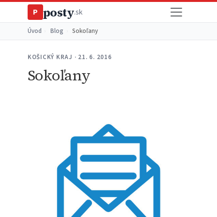
posty
P
.sk
Úvod
›
Blog
›
Sokoľany
KOŠICKÝ KRAJ · 21. 6. 2016
Sokoľany