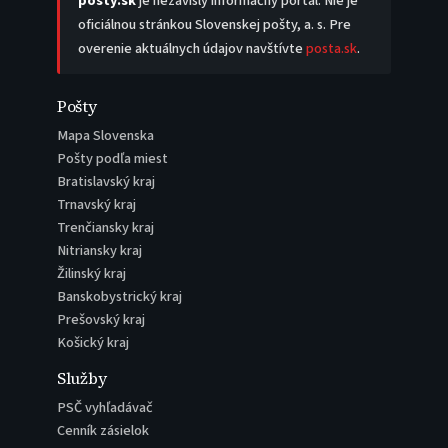
posty.sk
je nezávislý informačný portál. Nie je
oficiálnou stránkou Slovenskej pošty, a. s. Pre
overenie aktuálnych údajov navštívte
posta.sk
.
Pošty
Mapa Slovenska
Pošty podľa miest
Bratislavský kraj
Trnavský kraj
Trenčiansky kraj
Nitriansky kraj
Žilinský kraj
Banskobystrický kraj
Prešovský kraj
Košický kraj
Služby
PSČ vyhľadávač
Cenník zásielok