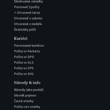
Sledovanie zásielky
Porovnať 2 pošty
⚡ Otvorené teraz
Otvorené v sobotu
Otvorené v nedeľu
Štatistiky pôšt
Kuriéri
Porovnanie kuriérov
Pošta vs Packeta
Pošta vs DPD
Pošta vs GLS
Pošta vs SPS
Pošta vs DHL
Návody & info
Návody (ako poslať)
Slovník pojmov
Časté otázky
Pošta cez sviatky