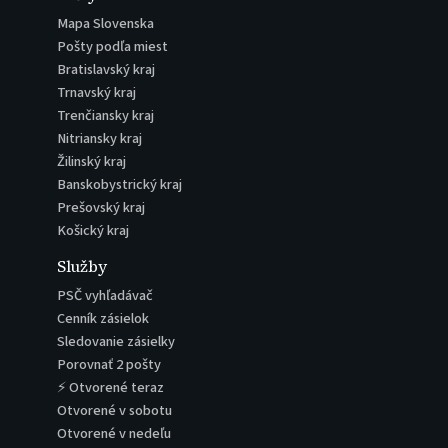
Mapa Slovenska
Pošty podľa miest
Bratislavský kraj
Trnavský kraj
Trenčiansky kraj
Nitriansky kraj
Žilinský kraj
Banskobystrický kraj
Prešovský kraj
Košický kraj
Služby
PSČ vyhľadávač
Cenník zásielok
Sledovanie zásielky
Porovnať 2 pošty
⚡ Otvorené teraz
Otvorené v sobotu
Otvorené v nedeľu