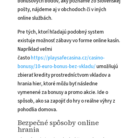
bonusových bodov, aký poznáme zo Slovenskej
pošty, nájdeme aj v obchodoch či v iných
online službách.
Pre tých, ktorí hľadajú podobný system
existuje možnosť zábavy vo forme online kasín.
Napríklad veľmi
často
https://playsafecasina.cz/casino-
bonusy/10-euro-bonus-bez-vkladu/
umožňujú
zbierať kredity prostredníctvom vkladov a
hrania hier, ktoré môžu byť následne
vymenené za bonusy a promo akcie. Ide o
spôsob, ako sa zapojiť do hry o reálne výhry z
pohodlia domova.
Bezpečné spôsoby online
hrania