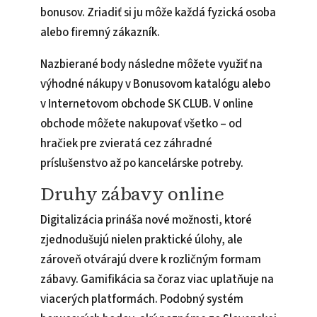
bonusov. Zriadiť si ju môže každá fyzická osoba
alebo firemný zákazník.
Nazbierané body následne môžete využiť na
výhodné nákupy v Bonusovom katalógu alebo
v Internetovom obchode SK CLUB. V online
obchode môžete nakupovať všetko – od
hračiek pre zvieratá cez záhradné
príslušenstvo až po kancelárske potreby.
Druhy zábavy online
Digitalizácia prináša nové možnosti, ktoré
zjednodušujú nielen praktické úlohy, ale
zároveň otvárajú dvere k rozličným formam
zábavy. Gamifikácia sa čoraz viac uplatňuje na
viacerých platformách. Podobný systém