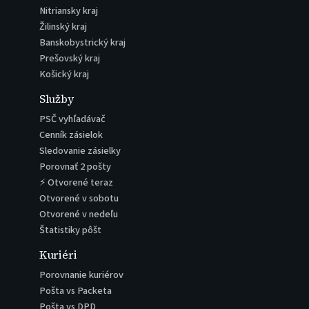
Nitriansky kraj
Žilinský kraj
Banskobystrický kraj
Prešovský kraj
Košický kraj
Služby
PSČ vyhľadávač
Cenník zásielok
Sledovanie zásielky
Porovnať 2 pošty
⚡ Otvorené teraz
Otvorené v sobotu
Otvorené v nedeľu
Štatistiky pôšt
Kuriéri
Porovnanie kuriérov
Pošta vs Packeta
Pošta vs DPD