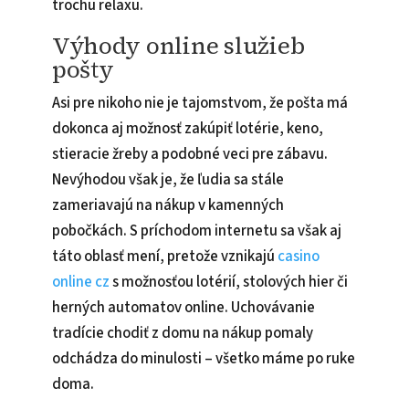
trochu relaxu.
Výhody online služieb
pošty
Asi pre nikoho nie je tajomstvom, že pošta má
dokonca aj možnosť zakúpiť lotérie, keno,
stieracie žreby a podobné veci pre zábavu.
Nevýhodou však je, že ľudia sa stále
zameriavajú na nákup v kamenných
pobočkách. S príchodom internetu sa však aj
táto oblasť mení, pretože vznikajú
casino
online cz
s možnosťou lotérií, stolových hier či
herných automatov online. Uchovávanie
tradície chodiť z domu na nákup pomaly
odchádza do minulosti – všetko máme po ruke
doma.