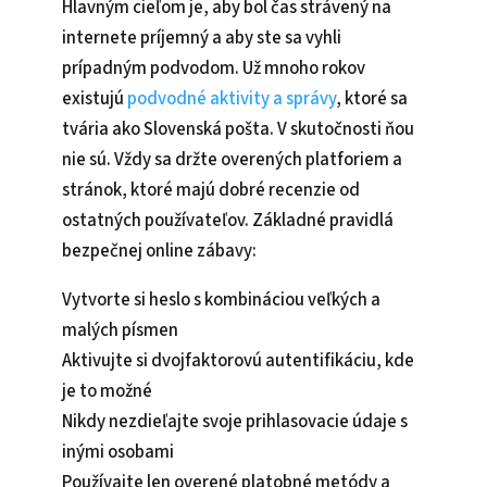
Hlavným cieľom je, aby bol čas strávený na
internete príjemný a aby ste sa vyhli
prípadným podvodom. Už mnoho rokov
existujú
podvodné aktivity a správy
, ktoré sa
tvária ako Slovenská pošta. V skutočnosti ňou
nie sú. Vždy sa držte overených platforiem a
stránok, ktoré majú dobré recenzie od
ostatných používateľov. Základné pravidlá
bezpečnej online zábavy:
Vytvorte si heslo s kombináciou veľkých a
malých písmen
Aktivujte si dvojfaktorovú autentifikáciu, kde
je to možné
Nikdy nezdieľajte svoje prihlasovacie údaje s
inými osobami
Používajte len overené platobné metódy a