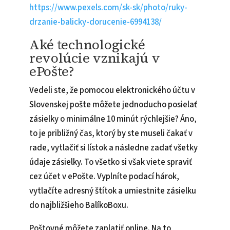
https://www.pexels.com/sk-sk/photo/ruky-
drzanie-balicky-dorucenie-6994138/
Aké technologické
revolúcie vznikajú v
ePošte?
Vedeli ste, že pomocou elektronického účtu v
Slovenskej pošte môžete jednoducho posielať
zásielky o minimálne 10 minút rýchlejšie? Áno,
to je približný čas, ktorý by ste museli čakať v
rade, vytlačiť si lístok a následne zadať všetky
údaje zásielky. To všetko si však viete spraviť
cez účet v ePošte. Vyplníte podací hárok,
vytlačíte adresný štítok a umiestnite zásielku
do najbližšieho BalíkoBoxu.
Poštovné môžete zaplatiť online. Na to