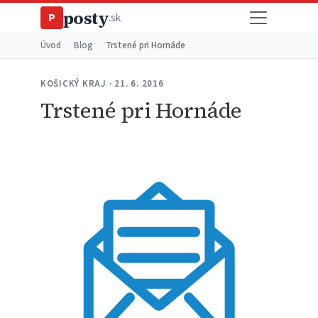
posty
P
.sk
Úvod
›
Blog
›
Trstené pri Hornáde
KOŠICKÝ KRAJ · 21. 6. 2016
Trstené pri Hornáde