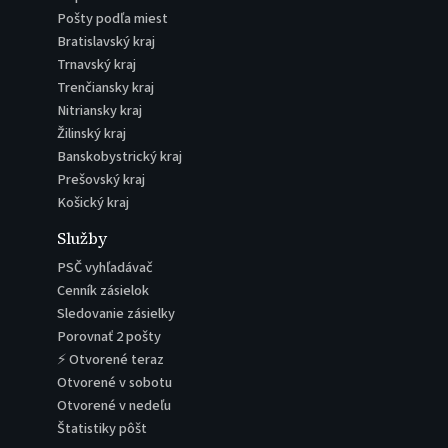
Pošty podľa miest
Bratislavský kraj
Trnavský kraj
Trenčiansky kraj
Nitriansky kraj
Žilinský kraj
Banskobystrický kraj
Prešovský kraj
Košický kraj
Služby
PSČ vyhľadávač
Cenník zásielok
Sledovanie zásielky
Porovnať 2 pošty
⚡ Otvorené teraz
Otvorené v sobotu
Otvorené v nedeľu
Štatistiky pôšt