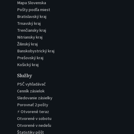
Mapa Slovenska
Pošty podľa miest
Bratislavský kraj
Trnavský kraj
Trenčiansky kraj
Nitriansky kraj
Žilinský kraj
Banskobystrický kraj
Prešovský kraj
Košický kraj
Služby
PSČ vyhľadávač
Cenník zásielok
Sledovanie zásielky
Porovnať 2 pošty
⚡ Otvorené teraz
Otvorené v sobotu
Otvorené v nedeľu
Štatistiky pôšt