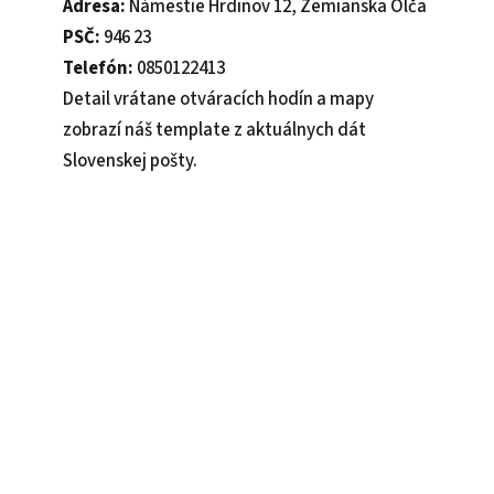
Adresa:
Námestie Hrdinov 12, Zemianska Olča
PSČ:
946 23
Telefón:
0850122413
Detail vrátane otváracích hodín a mapy
zobrazí náš template z aktuálnych dát
Slovenskej pošty.