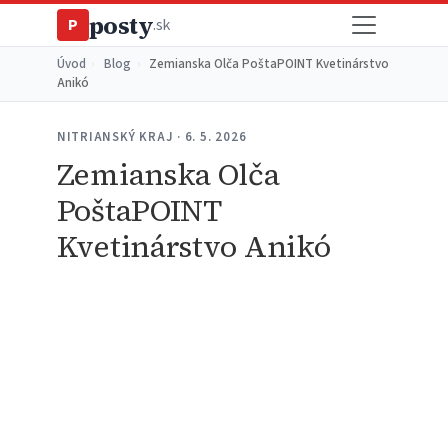
posty
P
.sk
Úvod
›
Blog
›
Zemianska Olča PoštaPOINT Kvetinárstvo
Anikó
NITRIANSKÝ KRAJ · 6. 5. 2026
Zemianska Olča
PoštaPOINT
Kvetinárstvo Anikó