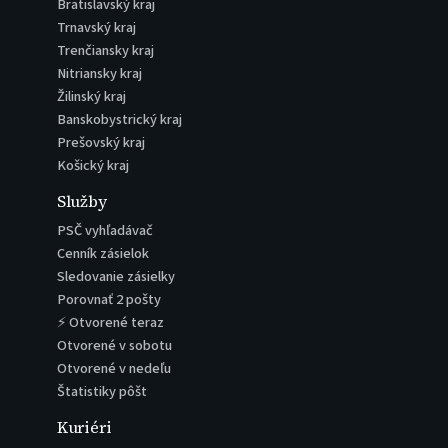
Bratislavský kraj
Trnavský kraj
Trenčiansky kraj
Nitriansky kraj
Žilinský kraj
Banskobystrický kraj
Prešovský kraj
Košický kraj
Služby
PSČ vyhľadávač
Cenník zásielok
Sledovanie zásielky
Porovnať 2 pošty
⚡ Otvorené teraz
Otvorené v sobotu
Otvorené v nedeľu
Štatistiky pôšt
Kuriéri