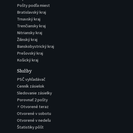
Pošty podľa miest
Bratislavský kraj
Trnavský kraj
Trenčiansky kraj
Nitriansky kraj
Žilinský kraj
Banskobystrický kraj
Prešovský kraj
Košický kraj
Služby
PSČ vyhľadávač
Cenník zásielok
Sledovanie zásielky
Porovnať 2 pošty
⚡ Otvorené teraz
Otvorené v sobotu
Otvorené v nedeľu
Štatistiky pôšt