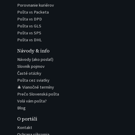
Porovnanie kuriérov
Pošta vs Packeta
Pošta vs DPD
Pošta vs GLS
Pošta vs SPS
Pošta vs DHL
Návody & info
Návody (ako poslať)
Slovník pojmov
Časté otázky
Pošta cez sviatky
🎄 Vianočné termíny
Prečo Slovenská pošta
Volá vám pošta?
Blog
O portáli
Kontakt
Ochrana súkromia