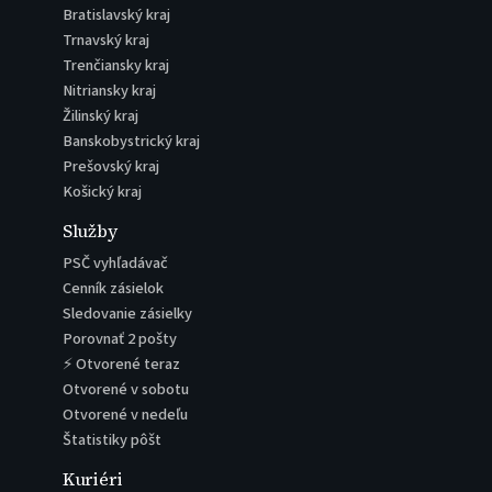
Bratislavský kraj
Trnavský kraj
Trenčiansky kraj
Nitriansky kraj
Žilinský kraj
Banskobystrický kraj
Prešovský kraj
Košický kraj
Služby
PSČ vyhľadávač
Cenník zásielok
Sledovanie zásielky
Porovnať 2 pošty
⚡ Otvorené teraz
Otvorené v sobotu
Otvorené v nedeľu
Štatistiky pôšt
Kuriéri