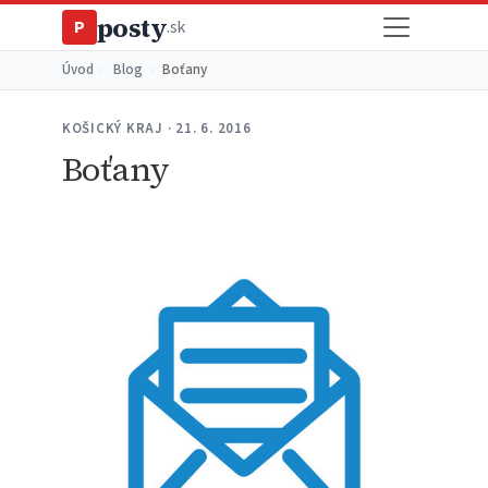
posty
P
.sk
Úvod
›
Blog
›
Boťany
KOŠICKÝ KRAJ · 21. 6. 2016
Boťany