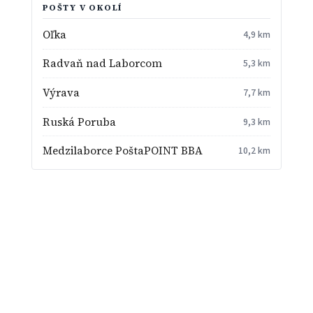
POŠTY V OKOLÍ
Oľka
4,9 km
Radvaň nad Laborcom
5,3 km
Výrava
7,7 km
Ruská Poruba
9,3 km
Medzilaborce PoštaPOINT BBA
10,2 km