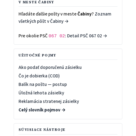
V MESTE ČABINY
Hľadáte ďalšie pošty v meste
Čabiny
?
Zoznam
všetkých pôšt v Čabiny →
Pre okolie PSČ
:
Detail PSČ 067 02 →
067 02
UŽITOČNÉ POJMY
Ako podať doporučenú zásielku
Čo je dobierka (COD)
Balík na poštu — postup
Úložná lehota zásielky
Reklamácia stratenej zásielky
Celý slovník pojmov →
SÚVISIACE NÁSTROJE