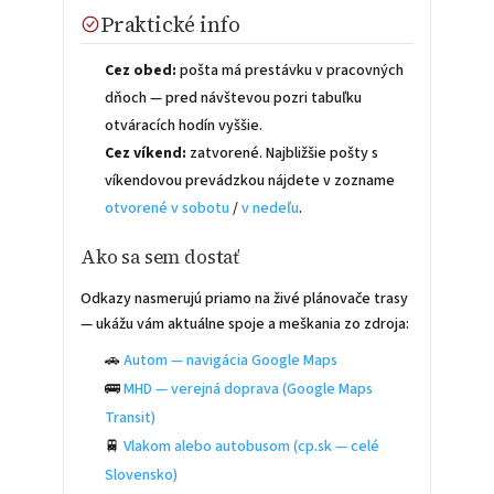
Praktické info
Cez obed:
pošta má prestávku v pracovných
dňoch — pred návštevou pozri tabuľku
otváracích hodín vyššie.
Cez víkend:
zatvorené. Najbližšie pošty s
víkendovou prevádzkou nájdete v zozname
otvorené v sobotu
/
v nedeľu
.
Ako sa sem dostať
Odkazy nasmerujú priamo na živé plánovače trasy
— ukážu vám aktuálne spoje a meškania zo zdroja:
🚗
Autom — navigácia Google Maps
🚌
MHD — verejná doprava (Google Maps
Transit)
🚆
Vlakom alebo autobusom (cp.sk — celé
Slovensko)