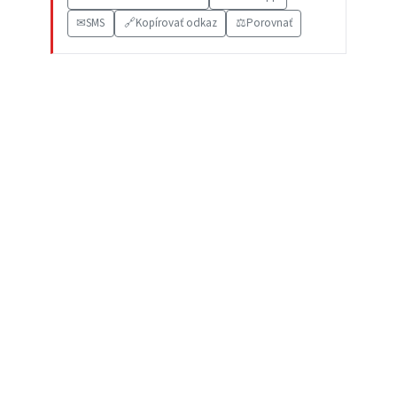
✉
SMS
🔗
Kopírovať odkaz
⚖️
Porovnať