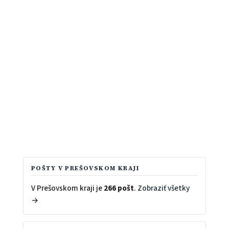
POŠTY V PREŠOVSKOM KRAJI
V Prešovskom kraji je
266 pošt
.
Zobraziť všetky
→