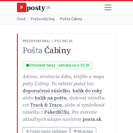
posty
P
.sk
Úvod
›
Prešovský kraj
›
Pošta Čabiny
PREŠOVSKÝ KRAJ / PSČ 067 02
Pošta
Čabiny
Otvorené teraz · zatvára sa o 15:30
Adresa, otváracia doba, telefón a mapa
pošty Čabiny. Tu môžete podať list,
doporučenú zásielku
,
balík do ruky
alebo
balík na poštu
, sledovať zásielku
cez
Track & Trace
, alebo si vyzdvihnúť
zásielku z
PaketBOXu
. Pre overenie
aktuálnych údajov navštívte
posta.sk
.
☆
Pridať medzi obľúbené
💬
WhatsApp