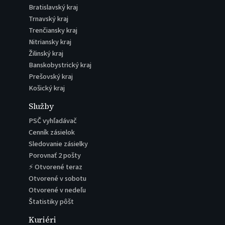
Bratislavský kraj
Trnavský kraj
Trenčiansky kraj
Nitriansky kraj
Žilinský kraj
Banskobystrický kraj
Prešovský kraj
Košický kraj
Služby
PSČ vyhľadávač
Cenník zásielok
Sledovanie zásielky
Porovnať 2 pošty
⚡ Otvorené teraz
Otvorené v sobotu
Otvorené v nedeľu
Štatistiky pôšt
Kuriéri