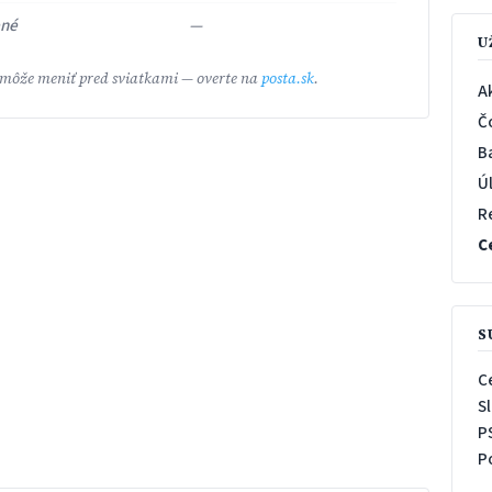
ené
—
U
 môže meniť pred sviatkami — overte na
posta.sk
.
A
Č
B
Ú
R
C
S
C
S
P
P