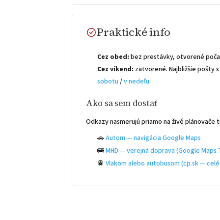
Praktické info
Cez obed:
bez prestávky, otvorené počas
Cez víkend:
zatvorené. Najbližšie pošty
sobotu
/
v nedeľu
.
Ako sa sem dostať
Odkazy nasmerujú priamo na živé plánovače t
🚗
Autom — navigácia Google Maps
🚌
MHD — verejná doprava (Google Maps T
🚆
Vlakom alebo autobusom (cp.sk — celé