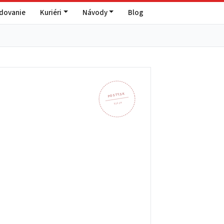
edovanie
Kuriéri
Návody
Blog
POSTY.SK
935 24