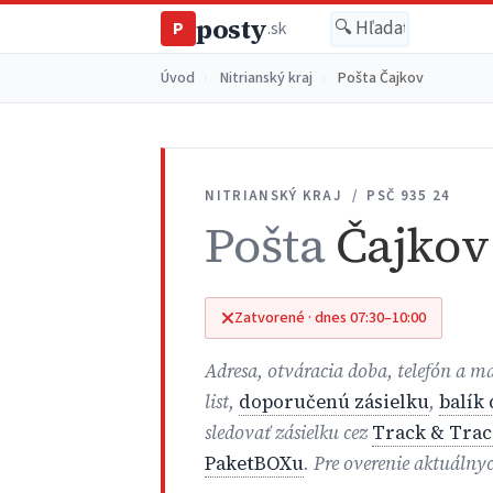
posty
P
.sk
Úvod
›
Nitrianský kraj
›
Pošta Čajkov
NITRIANSKÝ KRAJ / PSČ 935 24
Pošta
Čajkov
Zatvorené · dnes 07:30–10:00
Adresa, otváracia doba, telefón a 
list,
doporučenú zásielku
,
balík
sledovať zásielku cez
Track & Trac
PaketBOXu
. Pre overenie aktuálny