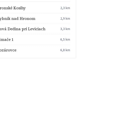
ronské Kosihy
2,3 km
ybník nad Hronom
2,9 km
ová Dedina pri Leviciach
3,3 km
lmače 1
6,5 km
ozárovce
6,8 km