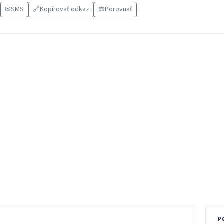
✉
SMS
🔗
Kopírovať odkaz
⚖️
Porovnať
P