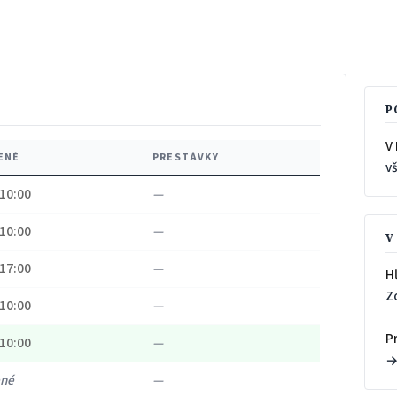
P
V 
ENÉ
PRESTÁVKY
v
 10:00
—
 10:00
—
V
 17:00
—
H
Z
 10:00
—
P
 10:00
—
ené
—