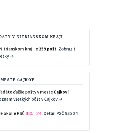
OŠTY V NITRIANSKOM KRAJI
Nitrianskom kraji je
259 pošt
.
Zobraziť
šetky →
 MESTE ČAJKOV
ľadáte ďalšie pošty v meste
Čajkov
?
oznam všetkých pôšt v Čajkov →
re okolie PSČ
:
Detail PSČ 935 24
935 24
→