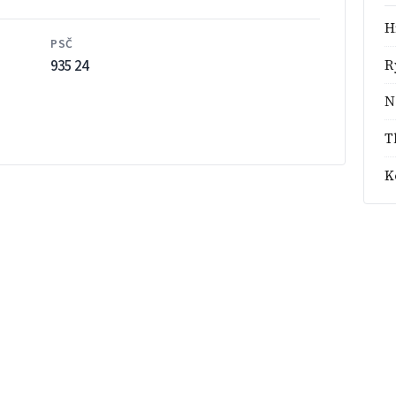
H
PSČ
935 24
R
N
T
K