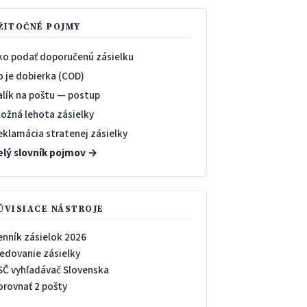
ŽITOČNÉ POJMY
ko podať doporučenú zásielku
o je dobierka (COD)
alík na poštu — postup
ložná lehota zásielky
eklamácia stratenej zásielky
elý slovník pojmov →
ÚVISIACE NÁSTROJE
enník zásielok 2026
ledovanie zásielky
SČ vyhľadávač Slovenska
orovnať 2 pošty