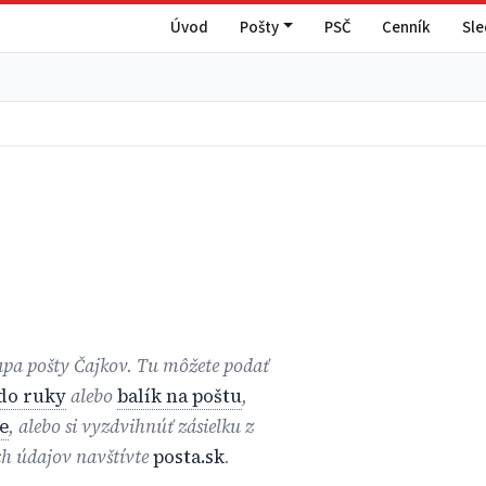
Úvod
Pošty
PSČ
Cenník
Sl
mapa pošty Čajkov. Tu môžete podať
 do ruky
alebo
balík na poštu
,
e
, alebo si vyzdvihnúť zásielku z
ch údajov navštívte
posta.sk
.