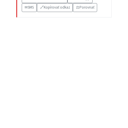
✉
SMS
🔗
Kopírovať odkaz
⚖️
Porovnať