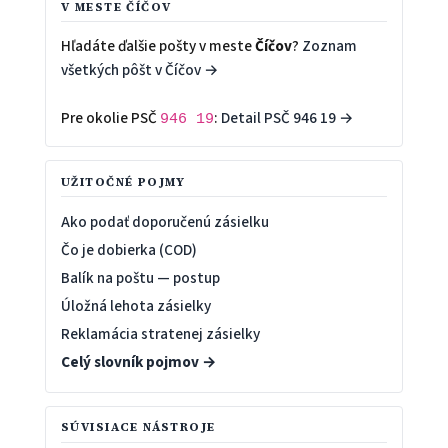
V MESTE ČÍČOV
Hľadáte ďalšie pošty v meste
Číčov
?
Zoznam
všetkých pôšt v Číčov →
Pre okolie PSČ
:
Detail PSČ 946 19 →
946 19
UŽITOČNÉ POJMY
Ako podať doporučenú zásielku
Čo je dobierka (COD)
Balík na poštu — postup
Úložná lehota zásielky
Reklamácia stratenej zásielky
Celý slovník pojmov →
SÚVISIACE NÁSTROJE