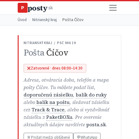
posty
P
.sk
Úvod
›
Nitrianský kraj
›
Pošta Číčov
NITRIANSKÝ KRAJ / PSČ 946 19
Pošta
Číčov
Zatvorené · dnes 08:00–14:30
Adresa, otváracia doba, telefón a mapa
pošty Číčov. Tu môžete podať list,
doporučenú zásielku
,
balík do ruky
alebo
balík na poštu
, sledovať zásielku
cez
Track & Trace
, alebo si vyzdvihnúť
zásielku z
PaketBOXu
. Pre overenie
aktuálnych údajov navštívte
posta.sk
.
☆
Pridať medzi obľúbené
💬
WhatsApp