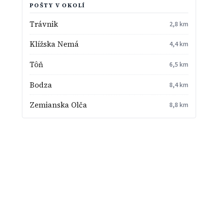
POŠTY V OKOLÍ
Trávnik
2,8 km
Klížska Nemá
4,4 km
Tôň
6,5 km
Bodza
8,4 km
Zemianska Olča
8,8 km