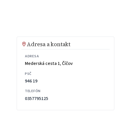
Adresa a kontakt
ADRESA
Mederská cesta 1, Číčov
PSČ
946 19
TELEFÓN
0357795125