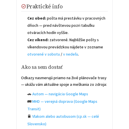
Praktické info
Cez obed:
pošta má prestávku v pracovných
dňoch — pred návštevou pozri tabuľku
otváracích hodín vyššie.
Cez víkend:
zatvorené. Najbližšie pošty s
víkendovou prevádzkou nájdete v zozname
otvorené v sobotu
/
v nedeľu
.
Ako sa sem dostať
Odkazy nasmerujú priamo na živé plánovače trasy
— ukážu vám aktuálne spoje a meškania zo zdroja:
🚗
Autom — navigácia Google Maps
🚌
MHD — verejná doprava (Google Maps
Transit)
🚆
Vlakom alebo autobusom (cp.sk — celé
Slovensko)