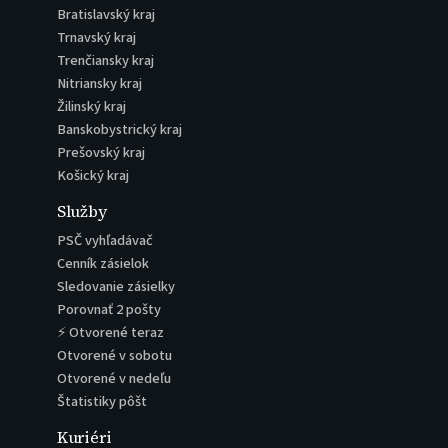
Bratislavský kraj
Trnavský kraj
Trenčiansky kraj
Nitriansky kraj
Žilinský kraj
Banskobystrický kraj
Prešovský kraj
Košický kraj
Služby
PSČ vyhľadávač
Cenník zásielok
Sledovanie zásielky
Porovnať 2 pošty
⚡ Otvorené teraz
Otvorené v sobotu
Otvorené v nedeľu
Štatistiky pôšt
Kuriéri