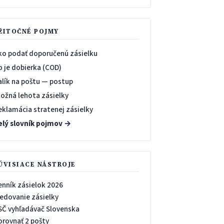
ŽITOČNÉ POJMY
ko podať doporučenú zásielku
o je dobierka (COD)
alík na poštu — postup
ložná lehota zásielky
eklamácia stratenej zásielky
elý slovník pojmov →
ÚVISIACE NÁSTROJE
enník zásielok 2026
ledovanie zásielky
SČ vyhľadávač Slovenska
orovnať 2 pošty