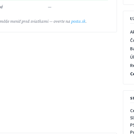
né
—
U
 môže meniť pred sviatkami — overte na
posta.sk
.
A
Č
B
Ú
R
C
S
C
S
P
P