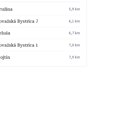
ružina
5,9 km
ovažská Bystrica 7
6,1 km
eluša
6,7 km
ovažská Bystrica 1
7,0 km
ojtín
7,9 km