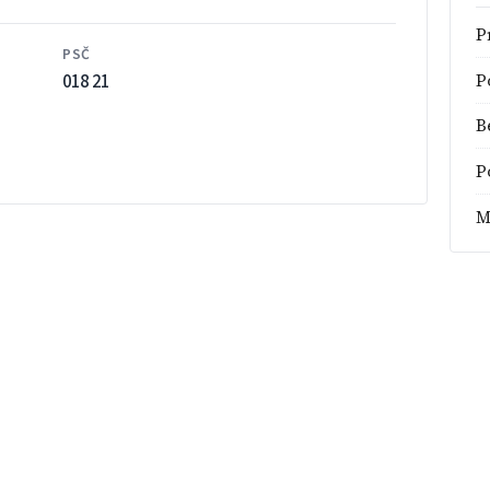
P
PSČ
018 21
P
B
P
M