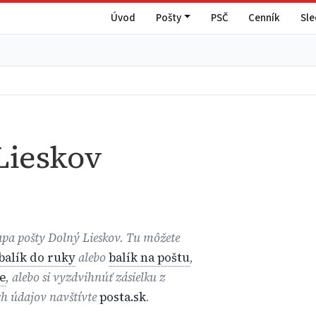
Úvod
Pošty
PSČ
Cenník
Sl
Lieskov
mapa pošty Dolný Lieskov. Tu môžete
balík do ruky
alebo
balík na poštu
,
e
, alebo si vyzdvihnúť zásielku z
ch údajov navštívte
posta.sk
.