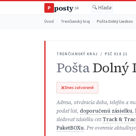
posty
P
.sk
Úvod
›
Trenčianský kraj
›
Pošta Dolný Lieskov
TRENČIANSKÝ KRAJ / PSČ 018 21
Pošta
Dolný 
Dnes zatvorené
Adresa, otváracia doba, telefón a 
podať list,
doporučenú zásielku
,
sledovať zásielku cez
Track & Trac
PaketBOXu
. Pre overenie aktuálny