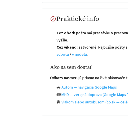
Praktické info
Cez obed:
pošta má prestávku v pracovn
vyššie.
Cez víkend:
zatvorené. Najbližšie pošty
sobotu
/
v nedeľu
.
Ako sa sem dostať
Odkazy nasmerujú priamo na živé plánovače t
🚗
Autom — navigácia Google Maps
🚌
MHD — verejná doprava (Google Maps T
🚆
Vlakom alebo autobusom (cp.sk — celé