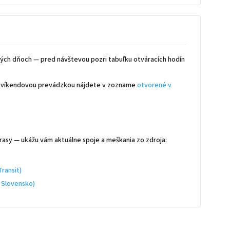
ých dňoch — pred návštevou pozri tabuľku otváracích hodín
 s víkendovou prevádzkou nájdete v zozname
otvorené v
rasy — ukážu vám aktuálne spoje a meškania zo zdroja:
ransit)
 Slovensko)