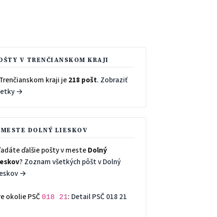
OŠTY V TRENČIANSKOM KRAJI
Trenčianskom kraji je
218 pošt
.
Zobraziť
šetky →
 MESTE DOLNÝ LIESKOV
ľadáte ďalšie pošty v meste
Dolný
ieskov
?
Zoznam všetkých pôšt v Dolný
ieskov →
re okolie PSČ
:
Detail PSČ 018 21
018 21
→