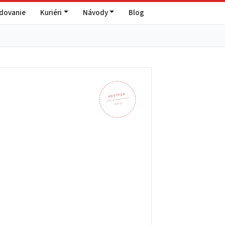
edovanie
Kuriéri
Návody
Blog
POSTY.SK
018 21