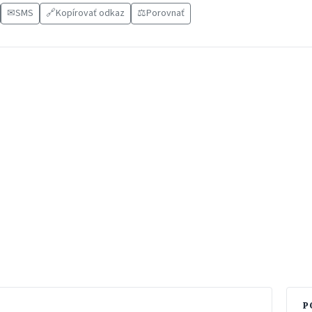
✉
SMS
🔗
Kopírovať odkaz
⚖️
Porovnať
P