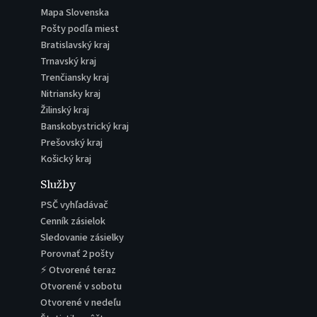
Mapa Slovenska
Pošty podľa miest
Bratislavský kraj
Trnavský kraj
Trenčiansky kraj
Nitriansky kraj
Žilinský kraj
Banskobystrický kraj
Prešovský kraj
Košický kraj
Služby
PSČ vyhľadávač
Cenník zásielok
Sledovanie zásielky
Porovnať 2 pošty
⚡ Otvorené teraz
Otvorené v sobotu
Otvorené v nedeľu