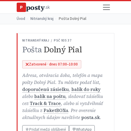
posty
P
.sk
Úvod
›
Nitrianský kraj
›
Pošta Dolný Pial
NITRIANSKÝ KRAJ / PSČ 935 37
Pošta
Dolný Pial
Zatvorené · dnes 07:00–10:00
Adresa, otváracia doba, telefón a mapa
pošty Dolný Pial. Tu môžete podať list,
doporučenú zásielku
,
balík do ruky
alebo
balík na poštu
, sledovať zásielku
cez
Track & Trace
, alebo si vyzdvihnúť
zásielku z
PaketBOXu
. Pre overenie
aktuálnych údajov navštívte
posta.sk
.
☆
Pridať medzi obľúbené
💬
WhatsApp