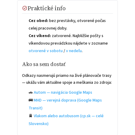
Praktické info
Cez obed:
bez prestávky, otvorené počas
celej pracovnej doby.
Cez víkend:
zatvorené. Najbližšie pošty s
víkendovou prevádzkou nájdete v zozname
otvorené v sobotu
/
v nedeľu
.
Ako sa sem dostať
Odkazy nasmerujú priamo na živé plánovače trasy
— ukážu vám aktuálne spoje a meškania zo zdroja:
🚗
Autom — navigácia Google Maps
🚌
MHD — verejná doprava (Google Maps
Transit)
🚆
Vlakom alebo autobusom (cp.sk — celé
Slovensko)