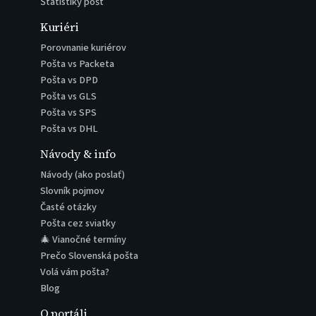
Štatistiky pôšt
Kuriéri
Porovnanie kuriérov
Pošta vs Packeta
Pošta vs DPD
Pošta vs GLS
Pošta vs SPS
Pošta vs DHL
Návody & info
Návody (ako poslať)
Slovník pojmov
Časté otázky
Pošta cez sviatky
🎄 Vianočné termíny
Prečo Slovenská pošta
Volá vám pošta?
Blog
O portáli