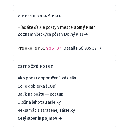
V MESTE DOLNÝ PIAL
Hľadáte ďalšie pošty v meste
Dolný Pial
?
Zoznam všetkých pôšt v Dolný Pial →
Pre okolie PSČ
:
Detail PSČ 935 37 →
935 37
UŽITOČNÉ POJMY
Ako podať doporučenú zásielku
Čo je dobierka (COD)
Balík na poštu — postup
Úložná lehota zásielky
Reklamácia stratenej zásielky
Celý slovník pojmov →