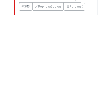
✉
SMS
🔗
Kopírovať odkaz
⚖️
Porovnať