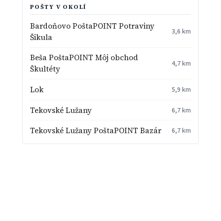
POŠTY V OKOLÍ
Bardoňovo PoštaPOINT Potraviny
3,6 km
Šikula
Beša PoštaPOINT Môj obchod
4,7 km
Škultéty
Lok
5,9 km
Tekovské Lužany
6,7 km
Tekovské Lužany PoštaPOINT Bazár
6,7 km