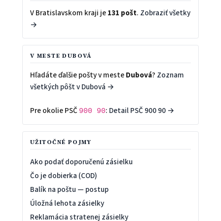
V Bratislavskom kraji je
131 pošt
.
Zobraziť všetky
→
V MESTE DUBOVÁ
Hľadáte ďalšie pošty v meste
Dubová
?
Zoznam
všetkých pôšt v Dubová →
Pre okolie PSČ
:
Detail PSČ 900 90 →
900 90
UŽITOČNÉ POJMY
Ako podať doporučenú zásielku
Čo je dobierka (COD)
Balík na poštu — postup
Úložná lehota zásielky
Reklamácia stratenej zásielky