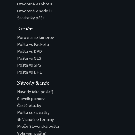
Otvorené v sobotu
Otvorené v nedeľu
Štatistiky pôšt
Kuriéri
Porovnanie kuriérov
Pošta vs Packeta
Pošta vs DPD
Pošta vs GLS
Pošta vs SPS
Pošta vs DHL
Návody & info
Návody (ako poslať)
Slovník pojmov
Časté otázky
Pošta cez sviatky
🎄 Vianočné termíny
Prečo Slovenská pošta
Volá vám pošta?