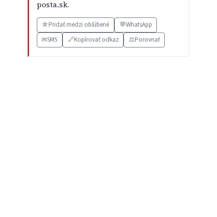
posta.sk
.
☆
Pridať medzi obľúbené
💬
WhatsApp
✉
SMS
🔗
Kopírovať odkaz
⚖️
Porovnať