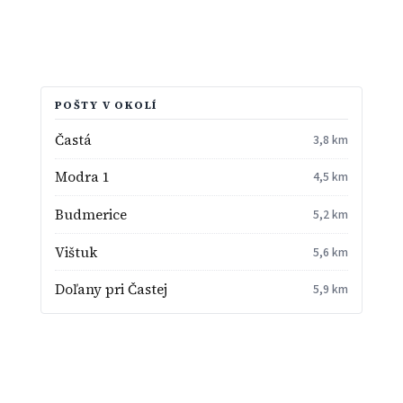
POŠTY V OKOLÍ
Častá
3,8 km
Modra 1
4,5 km
Budmerice
5,2 km
Vištuk
5,6 km
Doľany pri Častej
5,9 km