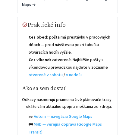
Maps →
Praktické info
Cez obed:
pošta má prestávku v pracovných
dňoch — pred návštevou pozri tabuľku
otváracích hodín vyššie.
Cez víkend:
zatvorené. Najbližšie pošty s
víkendovou prevádzkou nájdete v zozname
otvorené v sobotu
/
v nedeľu
.
Ako sa sem dostať
Odkazy nasmerujú priamo na živé plánovače trasy
— ukážu vám aktuálne spoje a meškania zo zdroja:
🚗
Autom — navigácia Google Maps
🚌
MHD — verejná doprava (Google Maps
Transit)