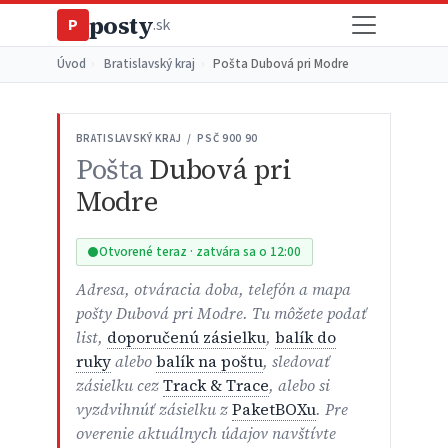
posty
P
.sk
Úvod
›
Bratislavský kraj
›
Pošta Dubová pri Modre
BRATISLAVSKÝ KRAJ / PSČ 900 90
Pošta
Dubová pri
Modre
Otvorené teraz · zatvára sa o 12:00
Adresa, otváracia doba, telefón a mapa
pošty Dubová pri Modre. Tu môžete podať
list,
doporučenú zásielku
,
balík do
ruky
alebo
balík na poštu
, sledovať
zásielku cez
Track & Trace
, alebo si
vyzdvihnúť zásielku z
PaketBOXu
. Pre
overenie aktuálnych údajov navštívte