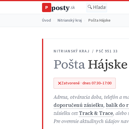
posty
P
.sk
Úvod
›
Nitrianský kraj
›
Pošta Hájske
NITRIANSKÝ KRAJ / PSČ 951 33
Pošta
Hájske
Zatvorené · dnes 07:30–17:00
Adresa, otváracia doba, telefón a m
doporučenú zásielku
,
balík do 
zásielku cez
Track & Trace
, alebo
Pre overenie aktuálnych údajov nav