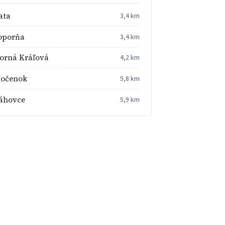
ata
3,4 km
oporňa
3,4 km
orná Kráľová
4,2 km
očenok
5,8 km
áhovce
5,9 km