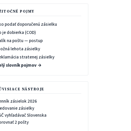
ŽITOČNÉ POJMY
ko podať doporučenú zásielku
o je dobierka (COD)
alík na poštu — postup
ložná lehota zásielky
eklamácia stratenej zásielky
elý slovník pojmov →
ÚVISIACE NÁSTROJE
enník zásielok 2026
ledovanie zásielky
SČ vyhľadávač Slovenska
orovnať 2 pošty