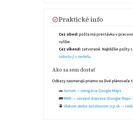
Praktické info
Cez obed:
pošta má prestávku v pracovn
vyššie.
Cez víkend:
zatvorené. Najbližšie pošty
sobotu
/
v nedeľu
.
Ako sa sem dostať
Odkazy nasmerujú priamo na živé plánovače t
🚗
Autom — navigácia Google Maps
🚌
MHD — verejná doprava (Google Maps T
🚆
Vlakom alebo autobusom (cp.sk — celé