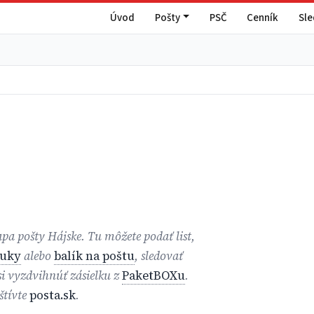
Úvod
Pošty
PSČ
Cenník
Sl
apa pošty Hájske. Tu môžete podať list,
ruky
alebo
balík na poštu
, sledovať
 si vyzdvihnúť zásielku z
PaketBOXu
.
štívte
posta.sk
.