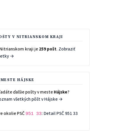
OŠTY V NITRIANSKOM KRAJI
Nitrianskom kraji je
259 pošt
.
Zobraziť
šetky →
 MESTE HÁJSKE
ľadáte ďalšie pošty v meste
Hájske
?
oznam všetkých pôšt v Hájske →
re okolie PSČ
:
Detail PSČ 951 33
951 33
→