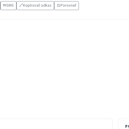
✉
SMS
🔗
Kopírovať odkaz
⚖️
Porovnať
P