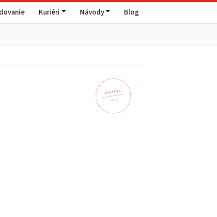
edovanie
Kuriéri
Návody
Blog
POSTY.SK
951 33