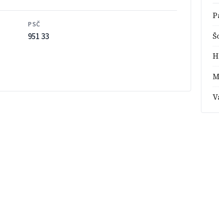
P
PSČ
951 33
Š
H
M
V