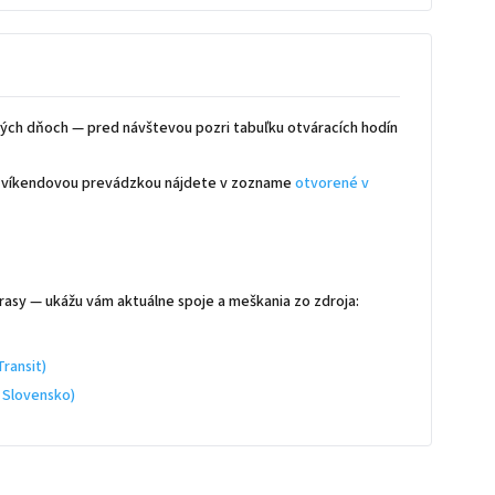
ých dňoch — pred návštevou pozri tabuľku otváracích hodín
 s víkendovou prevádzkou nájdete v zozname
otvorené v
rasy — ukážu vám aktuálne spoje a meškania zo zdroja:
ransit)
 Slovensko)