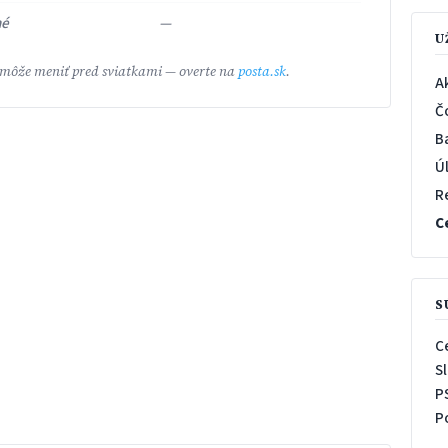
né
—
U
 môže meniť pred sviatkami — overte na
posta.sk
.
A
Č
B
Ú
R
C
S
C
S
P
P