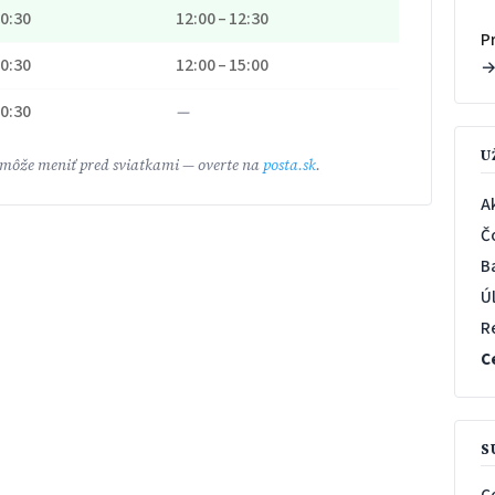
20:30
12:00 – 12:30
P
20:30
12:00 – 15:00
20:30
—
U
 môže meniť pred sviatkami — overte na
posta.sk
.
A
Č
B
Ú
R
C
S