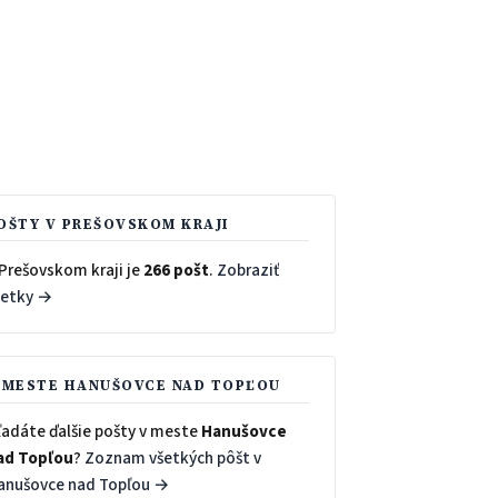
OŠTY V PREŠOVSKOM KRAJI
 Prešovskom kraji je
266 pošt
.
Zobraziť
šetky →
 MESTE HANUŠOVCE NAD TOPĽOU
ľadáte ďalšie pošty v meste
Hanušovce
ad Topľou
?
Zoznam všetkých pôšt v
anušovce nad Topľou →