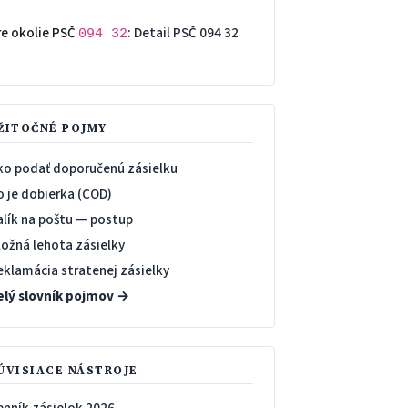
re okolie PSČ
:
Detail PSČ 094 32
094 32
→
ŽITOČNÉ POJMY
ko podať doporučenú zásielku
o je dobierka (COD)
alík na poštu — postup
ložná lehota zásielky
eklamácia stratenej zásielky
elý slovník pojmov →
ÚVISIACE NÁSTROJE