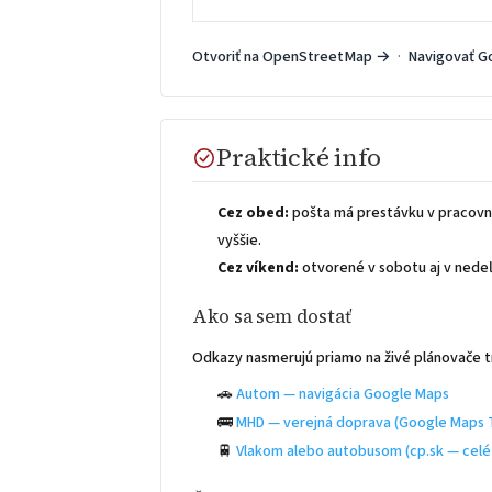
Otvoriť na OpenStreetMap →
·
Navigovať G
Praktické info
Cez obed:
pošta má prestávku v pracovn
vyššie.
Cez víkend:
otvorené v sobotu aj v nedeľu
Ako sa sem dostať
Odkazy nasmerujú priamo na živé plánovače t
🚗
Autom — navigácia Google Maps
🚌
MHD — verejná doprava (Google Maps T
🚆
Vlakom alebo autobusom (cp.sk — celé