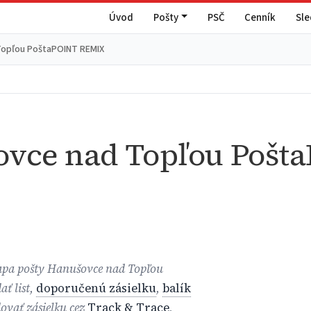
Úvod
Pošty
PSČ
Cenník
Sl
Topľou PoštaPOINT REMIX
vce nad Topľou Pošt
mapa pošty Hanušovce nad Topľou
ť list,
doporučenú zásielku
,
balík
edovať zásielku cez
Track & Trace
,