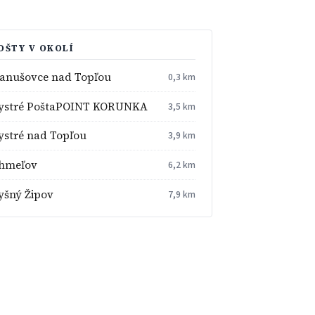
OŠTY V OKOLÍ
anušovce nad Topľou
0,3 km
ystré PoštaPOINT KORUNKA
3,5 km
ystré nad Topľou
3,9 km
hmeľov
6,2 km
yšný Žipov
7,9 km