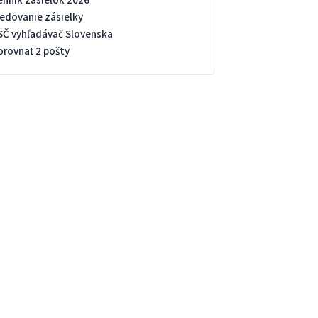
enník zásielok 2026
ledovanie zásielky
SČ vyhľadávač Slovenska
orovnať 2 pošty