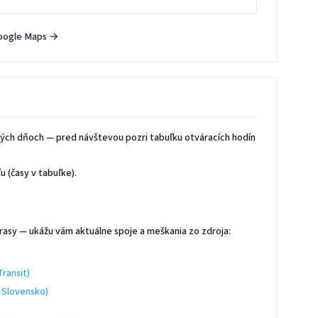
oogle Maps →
ých dňoch — pred návštevou pozri tabuľku otváracích hodín
 (časy v tabuľke).
rasy — ukážu vám aktuálne spoje a meškania zo zdroja:
ransit)
 Slovensko)