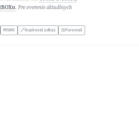
tBOXu
. Pre overenie aktuálnych
✉
SMS
🔗
Kopírovať odkaz
⚖️
Porovnať