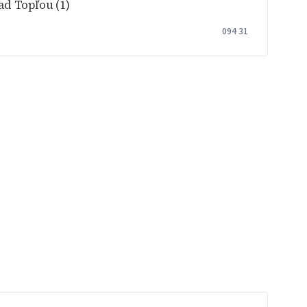
ad Topľou (1)
094 31