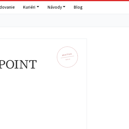
edovanie
Kuriéri
Návody
Blog
POSTY.SK
aPOINT
094 32