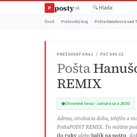
posty
P
.sk
Úvod
›
Prešovský kraj
›
Pošta Hanušovce nad 
PREŠOVSKÝ KRAJ / PSČ 094 32
Pošta
Hanušo
REMIX
Otvorené teraz · zatvára sa o 20:30
Adresa, otváracia doba, telefón a 
PoštaPOINT REMIX. Tu môžete poda
do ruky
alebo
balík na poštu
, sl