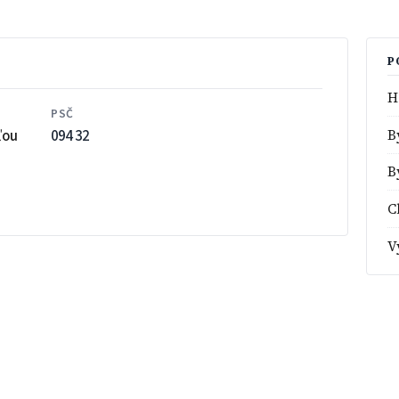
P
H
PSČ
ľou
094 32
B
B
C
V