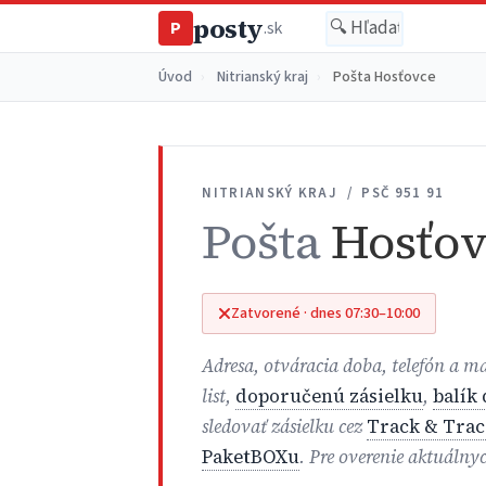
posty
P
.sk
Úvod
›
Nitrianský kraj
›
Pošta Hosťovce
NITRIANSKÝ KRAJ / PSČ 951 91
Pošta
Hosťov
Zatvorené · dnes 07:30–10:00
Adresa, otváracia doba, telefón a 
list,
doporučenú zásielku
,
balík
sledovať zásielku cez
Track & Trac
PaketBOXu
. Pre overenie aktuálny