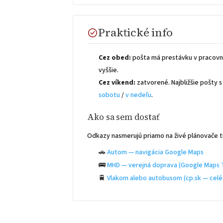
Praktické info
Cez obed:
pošta má prestávku v pracovn
vyššie.
Cez víkend:
zatvorené. Najbližšie pošty
sobotu
/
v nedeľu
.
Ako sa sem dostať
Odkazy nasmerujú priamo na živé plánovače t
🚗
Autom — navigácia Google Maps
🚌
MHD — verejná doprava (Google Maps T
🚆
Vlakom alebo autobusom (cp.sk — celé