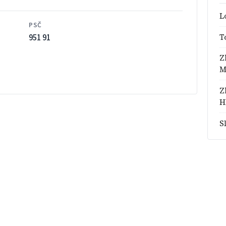
L
PSČ
951 91
T
Z
M
Z
H
S