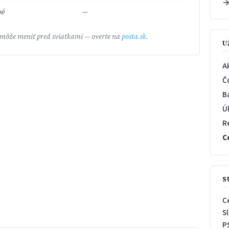
né
—
 môže meniť pred sviatkami — overte na
posta.sk
.
U
A
Č
B
Ú
R
C
S
C
S
P