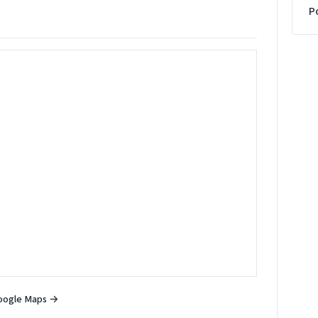
P
oogle Maps →