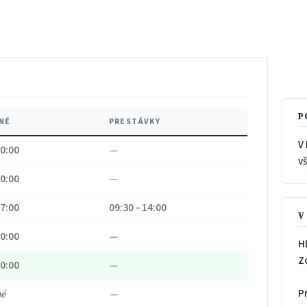
P
NÉ
PRESTÁVKY
V 
10:00
—
v
10:00
—
17:00
09:30 – 14:00
V
10:00
—
H
Z
10:00
—
P
né
—