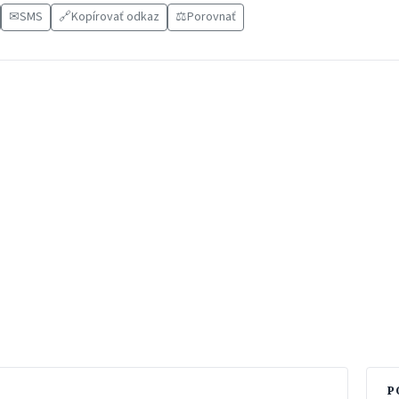
✉
SMS
🔗
Kopírovať odkaz
⚖️
Porovnať
P