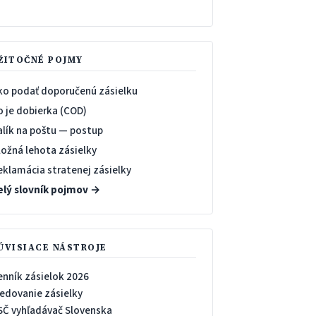
→
ŽITOČNÉ POJMY
ko podať doporučenú zásielku
o je dobierka (COD)
alík na poštu — postup
ložná lehota zásielky
eklamácia stratenej zásielky
elý slovník pojmov →
ÚVISIACE NÁSTROJE
enník zásielok 2026
ledovanie zásielky
SČ vyhľadávač Slovenska