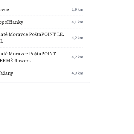
ovce
2,9 km
opoľčianky
4,1 km
laté Moravce PoštaPOINT LE.
4,2 km
I.
laté Moravce PoštaPOINT
4,2 km
ERMÉ flowers
ľažany
4,3 km