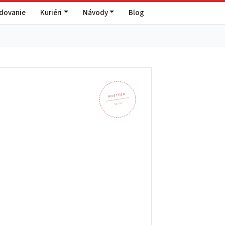
edovanie
Kuriéri
Návody
Blog
POSTY.SK
951 91