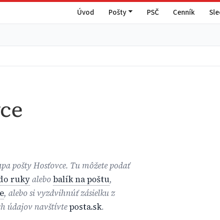
Úvod
Pošty
PSČ
Cenník
Sl
ce
mapa pošty Hosťovce. Tu môžete podať
 do ruky
alebo
balík na poštu
,
e
, alebo si vyzdvihnúť zásielku z
ch údajov navštívte
posta.sk
.