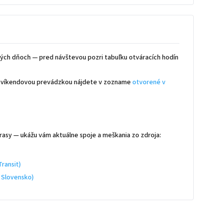
ých dňoch — pred návštevou pozri tabuľku otváracích hodín
 s víkendovou prevádzkou nájdete v zozname
otvorené v
rasy — ukážu vám aktuálne spoje a meškania zo zdroja:
ransit)
 Slovensko)