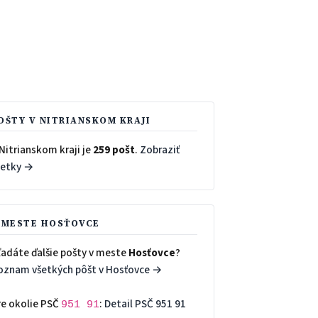
OŠTY V NITRIANSKOM KRAJI
Nitrianskom kraji je
259 pošt
.
Zobraziť
šetky →
 MESTE HOSŤOVCE
ľadáte ďalšie pošty v meste
Hosťovce
?
oznam všetkých pôšt v Hosťovce →
re okolie PSČ
:
Detail PSČ 951 91
951 91