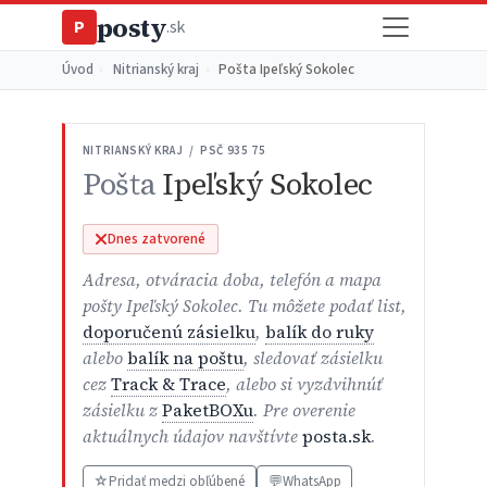
posty
P
.sk
Úvod
›
Nitrianský kraj
›
Pošta Ipeľský Sokolec
NITRIANSKÝ KRAJ / PSČ 935 75
Pošta
Ipeľský Sokolec
Dnes zatvorené
Adresa, otváracia doba, telefón a mapa
pošty Ipeľský Sokolec. Tu môžete podať list,
doporučenú zásielku
,
balík do ruky
alebo
balík na poštu
, sledovať zásielku
cez
Track & Trace
, alebo si vyzdvihnúť
zásielku z
PaketBOXu
. Pre overenie
aktuálnych údajov navštívte
posta.sk
.
☆
Pridať medzi obľúbené
💬
WhatsApp