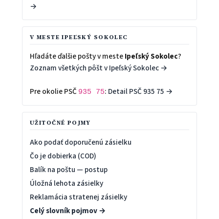
→
V MESTE IPEĽSKÝ SOKOLEC
Hľadáte ďalšie pošty v meste
Ipeľský Sokolec
?
Zoznam všetkých pôšt v Ipeľský Sokolec →
Pre okolie PSČ
:
Detail PSČ 935 75 →
935 75
UŽITOČNÉ POJMY
Ako podať doporučenú zásielku
Čo je dobierka (COD)
Balík na poštu — postup
Úložná lehota zásielky
Reklamácia stratenej zásielky
Celý slovník pojmov →