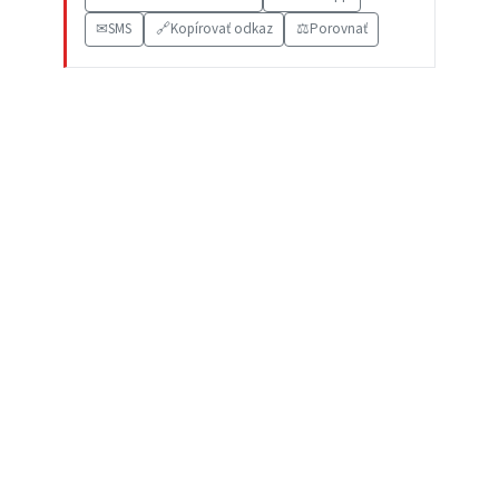
✉
SMS
🔗
Kopírovať odkaz
⚖️
Porovnať