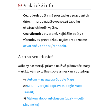
Praktické info
Cez obed:
pošta má prestávku v pracovných
dňoch — pred návštevou pozri tabuľku
otváracích hodín vyššie.
Cez víkend:
zatvorené. Najbližšie pošty s
víkendovou prevádzkou nájdete v zozname
otvorené v sobotu
/
v nedeľu
.
Ako sa sem dostať
Odkazy nasmerujú priamo na živé plánovače trasy
— ukážu vám aktuálne spoje a meškania zo zdroja:
🚗
Autom — navigácia Google Maps
🚌
MHD — verejná doprava (Google Maps
Transit)
🚆
Vlakom alebo autobusom (cp.sk — celé
Slovensko)