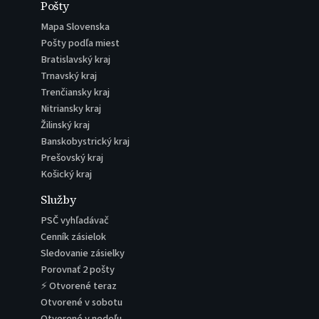
Pošty
Mapa Slovenska
Pošty podľa miest
Bratislavský kraj
Trnavský kraj
Trenčiansky kraj
Nitriansky kraj
Žilinský kraj
Banskobystrický kraj
Prešovský kraj
Košický kraj
Služby
PSČ vyhľadávač
Cenník zásielok
Sledovanie zásielky
Porovnať 2 pošty
⚡ Otvorené teraz
Otvorené v sobotu
Otvorené v nedeľu