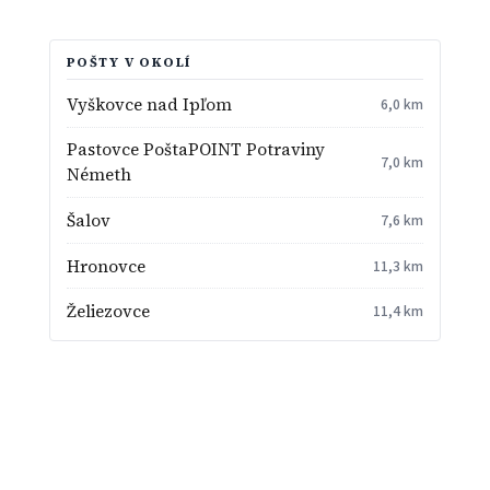
POŠTY V OKOLÍ
Vyškovce nad Ipľom
6,0 km
Pastovce PoštaPOINT Potraviny
7,0 km
Németh
Šalov
7,6 km
Hronovce
11,3 km
Želiezovce
11,4 km