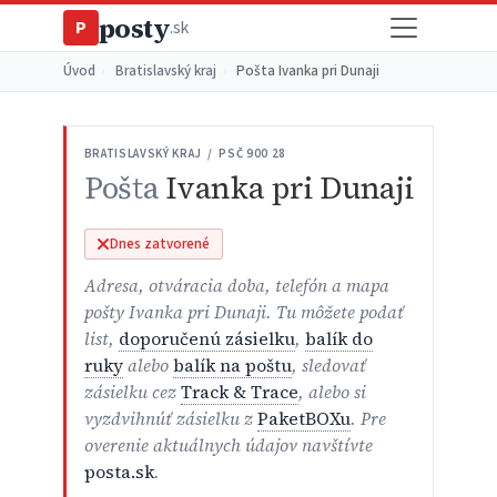
posty
P
.sk
Úvod
›
Bratislavský kraj
›
Pošta Ivanka pri Dunaji
BRATISLAVSKÝ KRAJ / PSČ 900 28
Pošta
Ivanka pri Dunaji
Dnes zatvorené
Adresa, otváracia doba, telefón a mapa
pošty Ivanka pri Dunaji. Tu môžete podať
list,
doporučenú zásielku
,
balík do
ruky
alebo
balík na poštu
, sledovať
zásielku cez
Track & Trace
, alebo si
vyzdvihnúť zásielku z
PaketBOXu
. Pre
overenie aktuálnych údajov navštívte
posta.sk
.