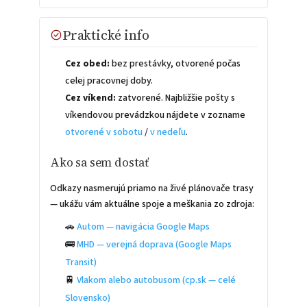
Praktické info
Cez obed:
bez prestávky, otvorené počas
celej pracovnej doby.
Cez víkend:
zatvorené. Najbližšie pošty s
víkendovou prevádzkou nájdete v zozname
otvorené v sobotu
/
v nedeľu
.
Ako sa sem dostať
Odkazy nasmerujú priamo na živé plánovače trasy
— ukážu vám aktuálne spoje a meškania zo zdroja:
🚗
Autom — navigácia Google Maps
🚌
MHD — verejná doprava (Google Maps
Transit)
🚆
Vlakom alebo autobusom (cp.sk — celé
Slovensko)