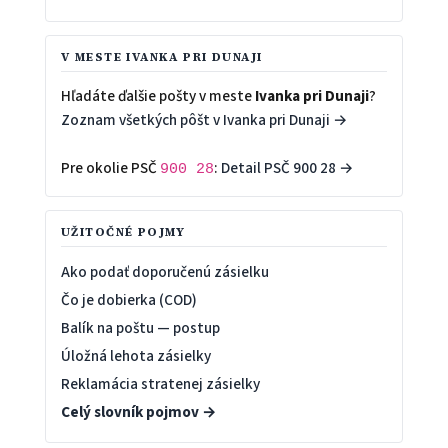
V MESTE IVANKA PRI DUNAJI
Hľadáte ďalšie pošty v meste
Ivanka pri Dunaji
?
Zoznam všetkých pôšt v Ivanka pri Dunaji →
Pre okolie PSČ
:
Detail PSČ 900 28 →
900 28
UŽITOČNÉ POJMY
Ako podať doporučenú zásielku
Čo je dobierka (COD)
Balík na poštu — postup
Úložná lehota zásielky
Reklamácia stratenej zásielky
Celý slovník pojmov →