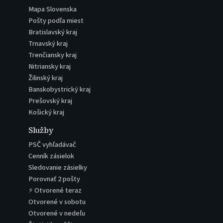
Mapa Slovenska
Pošty podľa miest
Bratislavský kraj
Trnavský kraj
Trenčiansky kraj
Nitriansky kraj
Žilinský kraj
Banskobystrický kraj
Prešovský kraj
Košický kraj
Služby
PSČ vyhľadávač
Cenník zásielok
Sledovanie zásielky
Porovnať 2 pošty
⚡ Otvorené teraz
Otvorené v sobotu
Otvorené v nedeľu