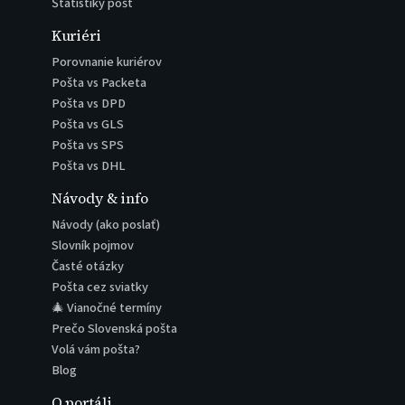
Štatistiky pôšt
Kuriéri
Porovnanie kuriérov
Pošta vs Packeta
Pošta vs DPD
Pošta vs GLS
Pošta vs SPS
Pošta vs DHL
Návody & info
Návody (ako poslať)
Slovník pojmov
Časté otázky
Pošta cez sviatky
🎄 Vianočné termíny
Prečo Slovenská pošta
Volá vám pošta?
Blog
O portáli