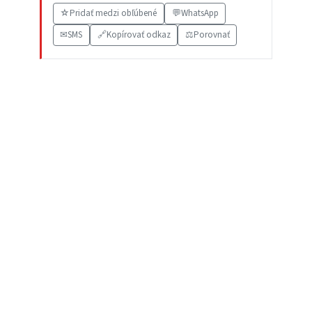
☆
Pridať medzi obľúbené
💬
WhatsApp
✉
SMS
🔗
Kopírovať odkaz
⚖️
Porovnať