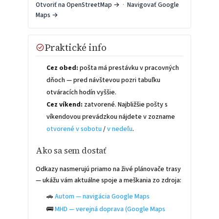
Otvoriť na OpenStreetMap →
·
Navigovať Google
Maps →
Praktické info
Cez obed:
pošta má prestávku v pracovných
dňoch — pred návštevou pozri tabuľku
otváracích hodín vyššie.
Cez víkend:
zatvorené. Najbližšie pošty s
víkendovou prevádzkou nájdete v zozname
otvorené v sobotu
/
v nedeľu
.
Ako sa sem dostať
Odkazy nasmerujú priamo na živé plánovače trasy
— ukážu vám aktuálne spoje a meškania zo zdroja:
🚗
Autom — navigácia Google Maps
🚌
MHD — verejná doprava (Google Maps