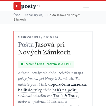
posty
P
.sk
Úvod
›
Nitrianský kraj
›
Pošta Jasová pri Nových
Zámkoch
NITRIANSKÝ KRAJ / PSČ 941 34
Pošta
Jasová pri
Nových Zámkoch
Otvorené teraz · zatvára sa o 14:00
Adresa, otváracia doba, telefón a mapa
pošty Jasová pri Nových Zámkoch. Tu
môžete podať list,
doporučenú zásielku
,
balík do ruky
alebo
balík na poštu
,
sledovať zásielku cez
Track & Trace
,
alebo si vyzdvihnúť zásielku z