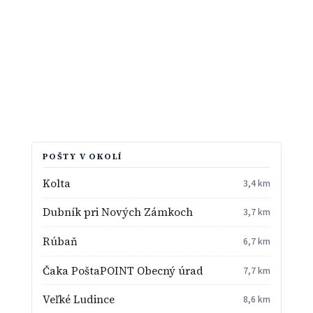
POŠTY V OKOLÍ
Kolta
3,4 km
Dubník pri Nových Zámkoch
3,7 km
Rúbaň
6,7 km
Čaka PoštaPOINT Obecný úrad
7,7 km
Veľké Ludince
8,6 km