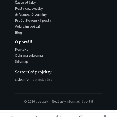
Časté otázky
Pošta cez sviatky
🎄 Vianočné termíny
Prečo Slovenská pošta
Volá vám pošta?
Blog
O portáli
Kontakt
Ochrana súkromia
Sitemap
Sesterské projekty
cislo.info
— databáza čísel
© 2026 posty.sk · Nezávislý informačný portál