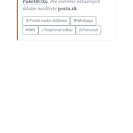
PaketBOXu
. Pre overenie aktuálnych
údajov navštívte
posta.sk
.
☆
Pridať medzi obľúbené
💬
WhatsApp
✉
SMS
🔗
Kopírovať odkaz
⚖️
Porovnať