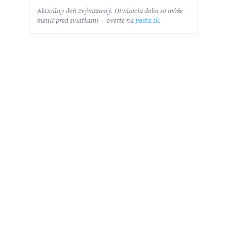
Aktuálny deň zvýraznený. Otváracia doba sa môže
meniť pred sviatkami — overte na
posta.sk
.