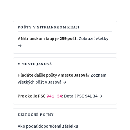
POŠTY V NITRIANSKOM KRAJI
V Nitrianskom kraji je
259 pošt
.
Zobraziť všetky
→
V MESTE JASOVÁ
Hľadáte ďalšie pošty v meste
Jasová
?
Zoznam
všetkých pôšt v Jasová →
Pre okolie PSČ
:
Detail PSČ 941 34 →
941 34
UŽITOČNÉ POJMY
Ako podať doporučenú zásielku