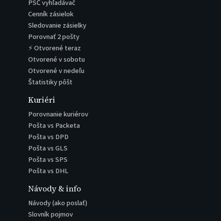
PSČ vyhľadávač
Cenník zásielok
Sledovanie zásielky
Porovnať 2 pošty
⚡ Otvorené teraz
Otvorené v sobotu
Otvorené v nedeľu
Štatistiky pôšt
Kuriéri
Porovnanie kuriérov
Pošta vs Packeta
Pošta vs DPD
Pošta vs GLS
Pošta vs SPS
Pošta vs DHL
Návody & info
Návody (ako poslať)
Slovník pojmov