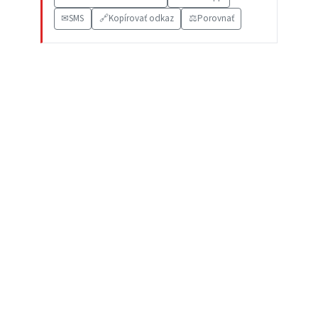
✉
SMS
🔗
Kopírovať odkaz
⚖️
Porovnať