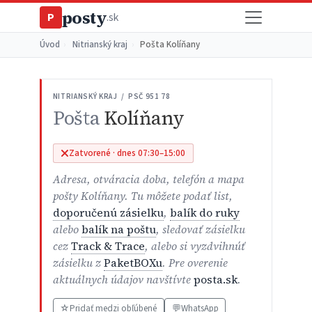
posty
P
.sk
Úvod
›
Nitrianský kraj
›
Pošta Kolíňany
NITRIANSKÝ KRAJ / PSČ 951 78
Pošta
Kolíňany
Zatvorené · dnes 07:30–15:00
Adresa, otváracia doba, telefón a mapa
pošty Kolíňany. Tu môžete podať list,
doporučenú zásielku
,
balík do ruky
alebo
balík na poštu
, sledovať zásielku
cez
Track & Trace
, alebo si vyzdvihnúť
zásielku z
PaketBOXu
. Pre overenie
aktuálnych údajov navštívte
posta.sk
.
☆
Pridať medzi obľúbené
💬
WhatsApp