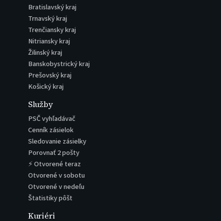
Bratislavský kraj
Trnavský kraj
Trenčiansky kraj
Nitriansky kraj
Žilinský kraj
Banskobystrický kraj
Prešovský kraj
Košický kraj
Služby
PSČ vyhľadávač
Cenník zásielok
Sledovanie zásielky
Porovnať 2 pošty
⚡ Otvorené teraz
Otvorené v sobotu
Otvorené v nedeľu
Štatistiky pôšt
Kuriéri