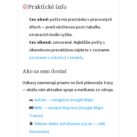
Praktické info
Cez obed:
pošta má prestávku v pracovných
dňoch — pred návštevou pozri tabuľku
otváracích hodín vyššie.
Cez víkend:
zatvorené. Najbližšie pošty s
víkendovou prevádzkou nájdete v zozname
otvorené v sobotu
/
v nedeľu
.
Ako sa sem dostať
Odkazy nasmerujú priamo na živé plánovače trasy
— ukážu vám aktuálne spoje a meškania zo zdroja:
🚗
Autom — navigácia Google Maps
🚌
MHD — verejná doprava (Google Maps
Transit)
🚆
Vlakom alebo autobusom (cp.sk — celé
Slovensko)