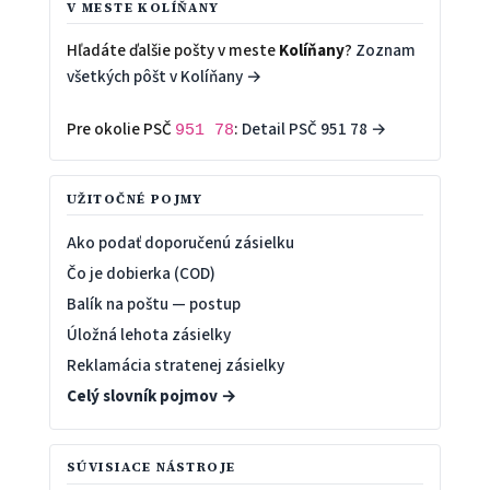
V MESTE KOLÍŇANY
Hľadáte ďalšie pošty v meste
Kolíňany
?
Zoznam
všetkých pôšt v Kolíňany →
Pre okolie PSČ
:
Detail PSČ 951 78 →
951 78
UŽITOČNÉ POJMY
Ako podať doporučenú zásielku
Čo je dobierka (COD)
Balík na poštu — postup
Úložná lehota zásielky
Reklamácia stratenej zásielky
Celý slovník pojmov →
SÚVISIACE NÁSTROJE