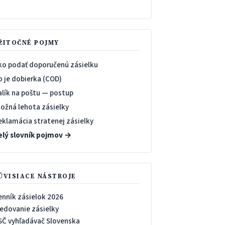
→
ŽITOČNÉ POJMY
ko podať doporučenú zásielku
o je dobierka (COD)
alík na poštu — postup
ložná lehota zásielky
eklamácia stratenej zásielky
elý slovník pojmov →
ÚVISIACE NÁSTROJE
enník zásielok 2026
ledovanie zásielky
SČ vyhľadávač Slovenska