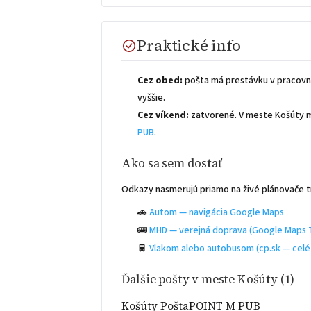
Praktické info
Cez obed:
pošta má prestávku v pracovn
vyššie.
Cez víkend:
zatvorené. V meste Košúty 
PUB
.
Ako sa sem dostať
Odkazy nasmerujú priamo na živé plánovače t
🚗
Autom — navigácia Google Maps
🚌
MHD — verejná doprava (Google Maps T
🚆
Vlakom alebo autobusom (cp.sk — celé
Ďalšie pošty v meste Košúty (1)
Košúty PoštaPOINT M PUB