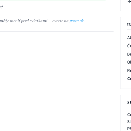
né
—
 môže meniť pred sviatkami — overte na
posta.sk
.
U
A
Č
B
Ú
R
C
S
C
S
P