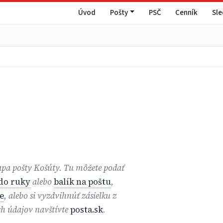
Úvod
Pošty
PSČ
Cenník
Sl
mapa pošty Košúty. Tu môžete podať
 do ruky
alebo
balík na poštu
,
e
, alebo si vyzdvihnúť zásielku z
ch údajov navštívte
posta.sk
.