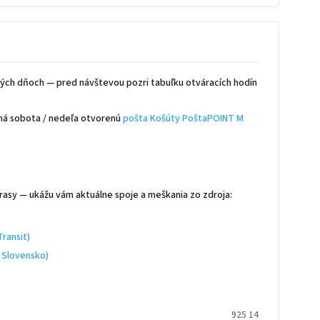
ých dňoch — pred návštevou pozri tabuľku otváracích hodín
má sobota / nedeľa otvorenú
pošta Košúty PoštaPOINT M
rasy — ukážu vám aktuálne spoje a meškania zo zdroja:
ransit)
 Slovensko)
925 14