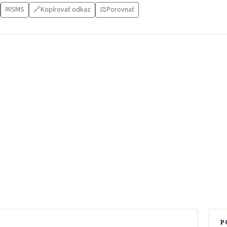
✉
SMS
🔗
Kopírovať odkaz
⚖️
Porovnať
P