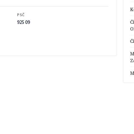
K
PSČ
925 09
Č
O
Č
M
Z
M