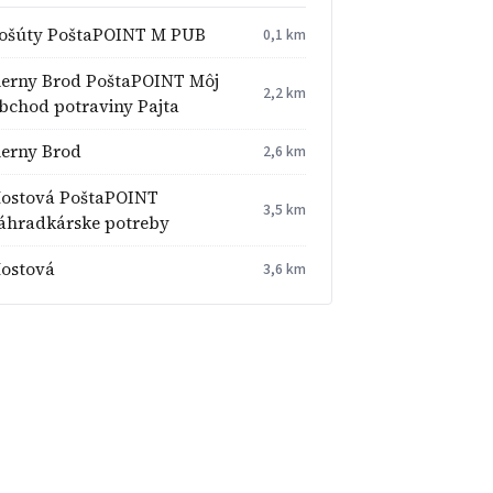
ošúty PoštaPOINT M PUB
0,1 km
ierny Brod PoštaPOINT Môj
2,2 km
bchod potraviny Pajta
ierny Brod
2,6 km
ostová PoštaPOINT
3,5 km
áhradkárske potreby
ostová
3,6 km