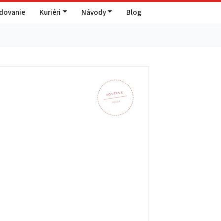
edovanie
Kuriéri
Návody
Blog
POSTY.SK
925 09