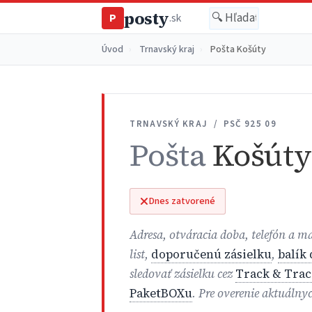
posty
P
.sk
Úvod
›
Trnavský kraj
›
Pošta Košúty
TRNAVSKÝ KRAJ / PSČ 925 09
Pošta
Košúty
Dnes zatvorené
Adresa, otváracia doba, telefón a 
list,
doporučenú zásielku
,
balík
sledovať zásielku cez
Track & Trac
PaketBOXu
. Pre overenie aktuálny