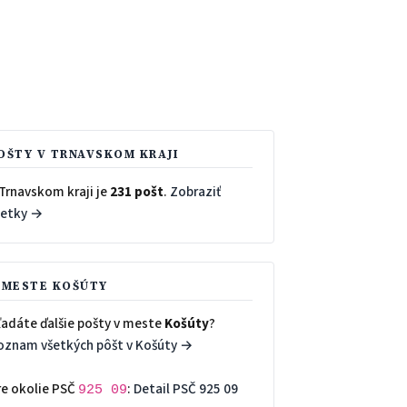
OŠTY V TRNAVSKOM KRAJI
Trnavskom kraji je
231 pošt
.
Zobraziť
šetky →
 MESTE KOŠÚTY
ľadáte ďalšie pošty v meste
Košúty
?
oznam všetkých pôšt v Košúty →
re okolie PSČ
:
Detail PSČ 925 09
925 09