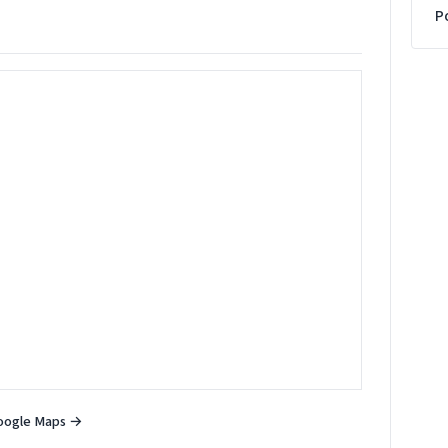
P
oogle Maps →