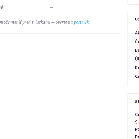
né
—
U
 môže meniť pred sviatkami — overte na
posta.sk
.
A
Č
B
Ú
R
C
S
C
S
P
P