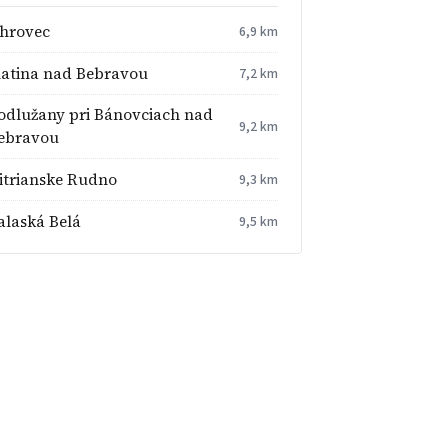
hrovec
6,9 km
latina nad Bebravou
7,2 km
odlužany pri Bánovciach nad
9,2 km
ebravou
itrianske Rudno
9,3 km
alaská Belá
9,5 km