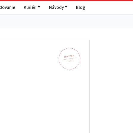
edovanie
Kuriéri
Návody
Blog
POSTY.SK
956 43