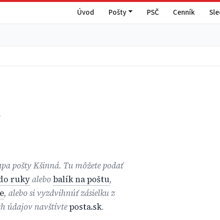
Úvod
Pošty
PSČ
Cenník
Sl
á
mapa pošty Kšinná. Tu môžete podať
 do ruky
alebo
balík na poštu
,
e
, alebo si vyzdvihnúť zásielku z
ch údajov navštívte
posta.sk
.