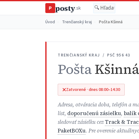
posty
P
.sk
Úvod
›
Trenčianský kraj
›
Pošta Kšinná
TRENČIANSKÝ KRAJ / PSČ 956 43
Pošta
Kšinn
Zatvorené · dnes 08:00–14:30
Adresa, otváracia doba, telefón a 
list,
doporučenú zásielku
,
balík
sledovať zásielku cez
Track & Trac
PaketBOXu
. Pre overenie aktuálny