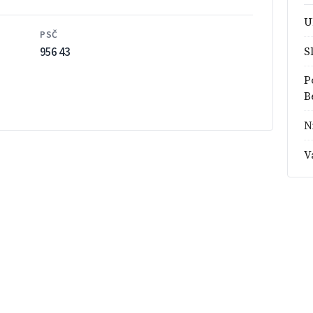
U
PSČ
956 43
S
P
B
N
V