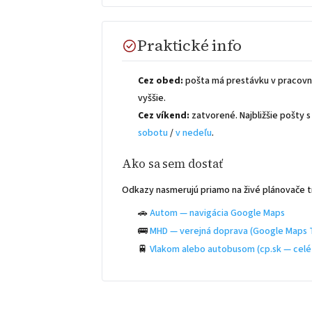
Praktické info
Cez obed:
pošta má prestávku v pracovn
vyššie.
Cez víkend:
zatvorené. Najbližšie pošty
sobotu
/
v nedeľu
.
Ako sa sem dostať
Odkazy nasmerujú priamo na živé plánovače t
🚗
Autom — navigácia Google Maps
🚌
MHD — verejná doprava (Google Maps T
🚆
Vlakom alebo autobusom (cp.sk — celé