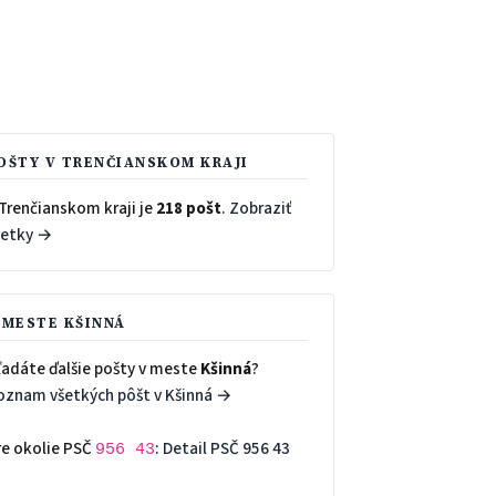
OŠTY V TRENČIANSKOM KRAJI
Trenčianskom kraji je
218 pošt
.
Zobraziť
šetky →
 MESTE KŠINNÁ
ľadáte ďalšie pošty v meste
Kšinná
?
oznam všetkých pôšt v Kšinná →
re okolie PSČ
:
Detail PSČ 956 43
956 43
→