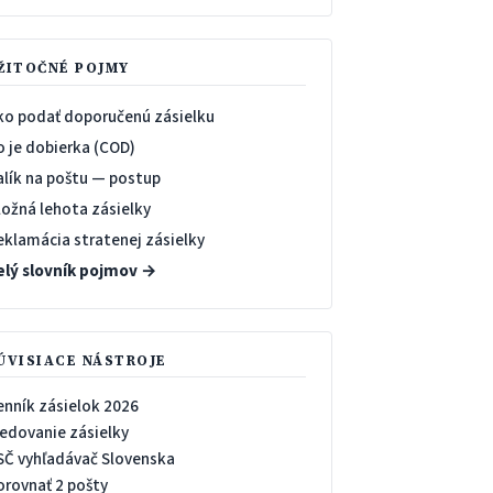
ŽITOČNÉ POJMY
ko podať doporučenú zásielku
o je dobierka (COD)
alík na poštu — postup
ložná lehota zásielky
eklamácia stratenej zásielky
elý slovník pojmov →
ÚVISIACE NÁSTROJE
enník zásielok 2026
ledovanie zásielky
SČ vyhľadávač Slovenska
orovnať 2 pošty