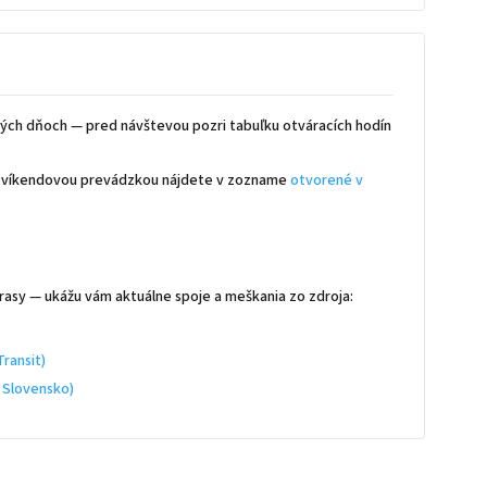
ých dňoch — pred návštevou pozri tabuľku otváracích hodín
 s víkendovou prevádzkou nájdete v zozname
otvorené v
rasy — ukážu vám aktuálne spoje a meškania zo zdroja:
ransit)
 Slovensko)