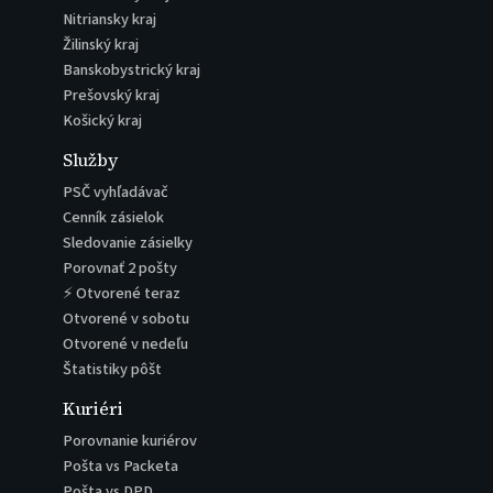
Nitriansky kraj
Žilinský kraj
Banskobystrický kraj
Prešovský kraj
Košický kraj
Služby
PSČ vyhľadávač
Cenník zásielok
Sledovanie zásielky
Porovnať 2 pošty
⚡ Otvorené teraz
Otvorené v sobotu
Otvorené v nedeľu
Štatistiky pôšt
Kuriéri
Porovnanie kuriérov
Pošta vs Packeta
Pošta vs DPD