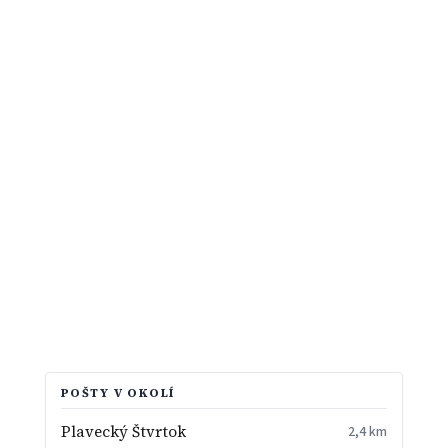
POŠTY V OKOLÍ
Plavecký Štvrtok
2,4 km