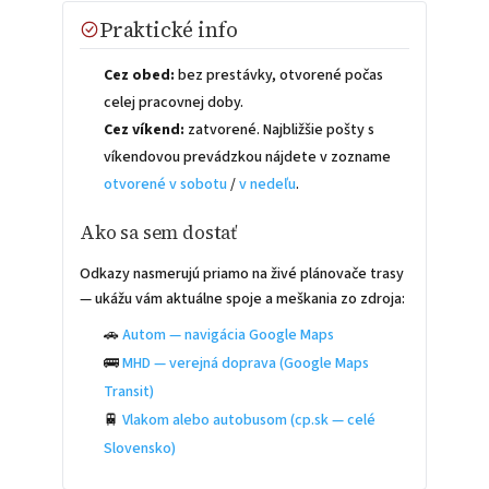
Praktické info
Cez obed:
bez prestávky, otvorené počas
celej pracovnej doby.
Cez víkend:
zatvorené. Najbližšie pošty s
víkendovou prevádzkou nájdete v zozname
otvorené v sobotu
/
v nedeľu
.
Ako sa sem dostať
Odkazy nasmerujú priamo na živé plánovače trasy
— ukážu vám aktuálne spoje a meškania zo zdroja:
🚗
Autom — navigácia Google Maps
🚌
MHD — verejná doprava (Google Maps
Transit)
🚆
Vlakom alebo autobusom (cp.sk — celé
Slovensko)