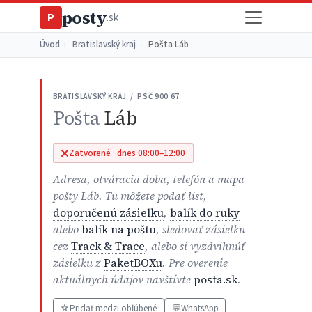
posty
P
.sk
Úvod
›
Bratislavský kraj
›
Pošta Láb
BRATISLAVSKÝ KRAJ / PSČ 900 67
Pošta
Láb
Zatvorené · dnes 08:00–12:00
Adresa, otváracia doba, telefón a mapa
pošty Láb. Tu môžete podať list,
doporučenú zásielku
,
balík do ruky
alebo
balík na poštu
, sledovať zásielku
cez
Track & Trace
, alebo si vyzdvihnúť
zásielku z
PaketBOXu
. Pre overenie
aktuálnych údajov navštívte
posta.sk
.
☆
Pridať medzi obľúbené
💬
WhatsApp