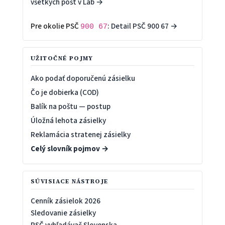
všetkých pôšt v Láb →
Pre okolie PSČ
:
Detail PSČ 900 67 →
900 67
UŽITOČNÉ POJMY
Ako podať doporučenú zásielku
Čo je dobierka (COD)
Balík na poštu — postup
Úložná lehota zásielky
Reklamácia stratenej zásielky
Celý slovník pojmov →
SÚVISIACE NÁSTROJE
Cenník zásielok 2026
Sledovanie zásielky