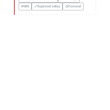
✉
SMS
🔗
Kopírovať odkaz
⚖️
Porovnať