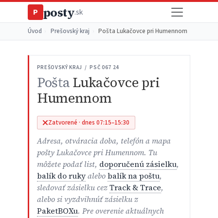
posty
P
.sk
Úvod
›
Prešovský kraj
›
Pošta Lukačovce pri Humennom
PREŠOVSKÝ KRAJ / PSČ 067 24
Pošta
Lukačovce pri
Humennom
Zatvorené · dnes 07:15–15:30
Adresa, otváracia doba, telefón a mapa
pošty Lukačovce pri Humennom. Tu
môžete podať list,
doporučenú zásielku
,
balík do ruky
alebo
balík na poštu
,
sledovať zásielku cez
Track & Trace
,
alebo si vyzdvihnúť zásielku z
PaketBOXu
. Pre overenie aktuálnych