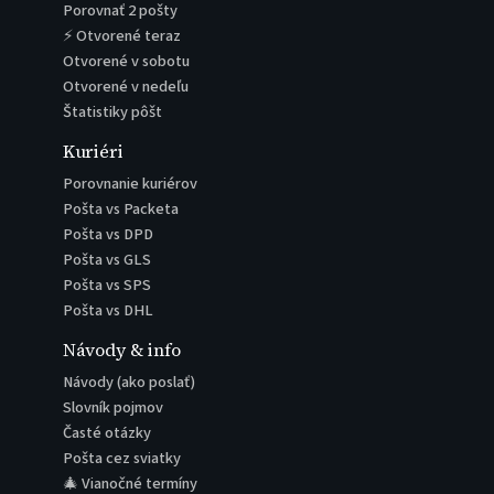
Porovnať 2 pošty
⚡ Otvorené teraz
Otvorené v sobotu
Otvorené v nedeľu
Štatistiky pôšt
Kuriéri
Porovnanie kuriérov
Pošta vs Packeta
Pošta vs DPD
Pošta vs GLS
Pošta vs SPS
Pošta vs DHL
Návody & info
Návody (ako poslať)
Slovník pojmov
Časté otázky
Pošta cez sviatky
🎄 Vianočné termíny