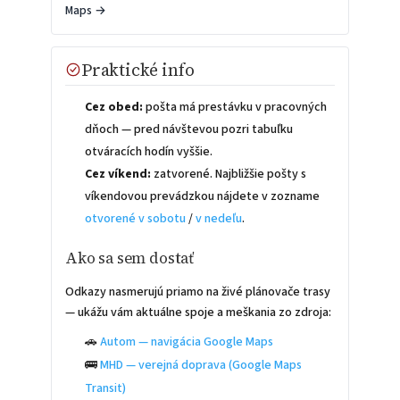
Maps →
Praktické info
Cez obed:
pošta má prestávku v pracovných
dňoch — pred návštevou pozri tabuľku
otváracích hodín vyššie.
Cez víkend:
zatvorené. Najbližšie pošty s
víkendovou prevádzkou nájdete v zozname
otvorené v sobotu
/
v nedeľu
.
Ako sa sem dostať
Odkazy nasmerujú priamo na živé plánovače trasy
— ukážu vám aktuálne spoje a meškania zo zdroja:
🚗
Autom — navigácia Google Maps
🚌
MHD — verejná doprava (Google Maps
Transit)