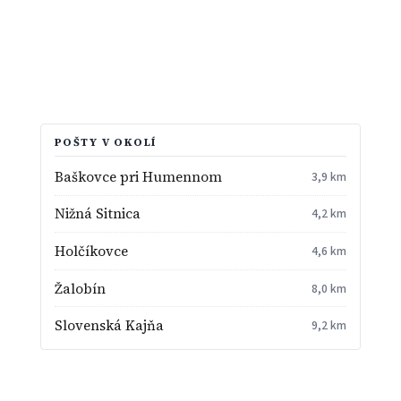
POŠTY V OKOLÍ
Baškovce pri Humennom
3,9 km
Nižná Sitnica
4,2 km
Holčíkovce
4,6 km
Žalobín
8,0 km
Slovenská Kajňa
9,2 km