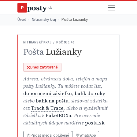
posty
P
.sk
Úvod
›
Nitrianský kraj
›
Pošta Lužianky
NITRIANSKÝ KRAJ / PSČ 951 41
Pošta
Lužianky
Dnes zatvorené
Adresa, otváracia doba, telefón a mapa
pošty Lužianky. Tu môžete podať list,
doporučenú zásielku
,
balík do ruky
alebo
balík na poštu
, sledovať zásielku
cez
Track & Trace
, alebo si vyzdvihnúť
zásielku z
PaketBOXu
. Pre overenie
aktuálnych údajov navštívte
posta.sk
.
☆
Pridať medzi obľúbené
💬
WhatsApp