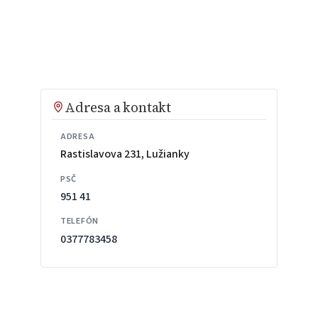
Adresa a kontakt
ADRESA
Rastislavova 231, Lužianky
PSČ
951 41
TELEFÓN
0377783458