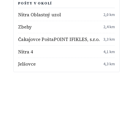
POŠTY V OKOLÍ
Nitra Oblastný uzol
2,0 km
Zbehy
2,4 km
Čakajovce PoštaPOINT IFIKLES, s.r.o.
3,3 km
Nitra 4
4,1 km
Jelšovce
4,3 km