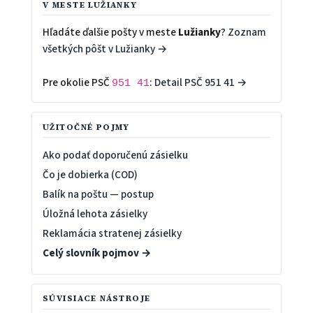
V MESTE LUŽIANKY
Hľadáte ďalšie pošty v meste
Lužianky
?
Zoznam
všetkých pôšt v Lužianky →
Pre okolie PSČ
:
Detail PSČ 951 41 →
951 41
UŽITOČNÉ POJMY
Ako podať doporučenú zásielku
Čo je dobierka (COD)
Balík na poštu — postup
Úložná lehota zásielky
Reklamácia stratenej zásielky
Celý slovník pojmov →
SÚVISIACE NÁSTROJE