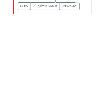
✉
SMS
🔗
Kopírovať odkaz
⚖️
Porovnať