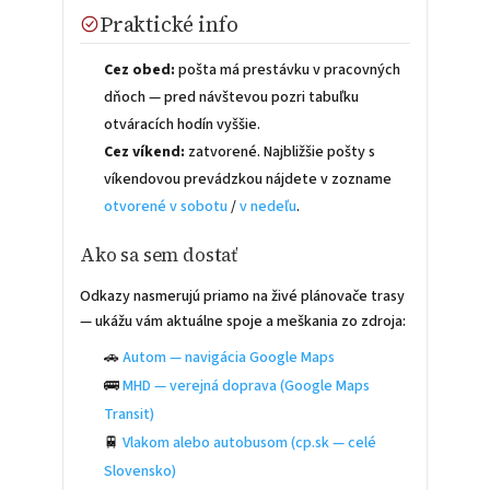
Praktické info
Cez obed:
pošta má prestávku v pracovných
dňoch — pred návštevou pozri tabuľku
otváracích hodín vyššie.
Cez víkend:
zatvorené. Najbližšie pošty s
víkendovou prevádzkou nájdete v zozname
otvorené v sobotu
/
v nedeľu
.
Ako sa sem dostať
Odkazy nasmerujú priamo na živé plánovače trasy
— ukážu vám aktuálne spoje a meškania zo zdroja:
🚗
Autom — navigácia Google Maps
🚌
MHD — verejná doprava (Google Maps
Transit)
🚆
Vlakom alebo autobusom (cp.sk — celé
Slovensko)