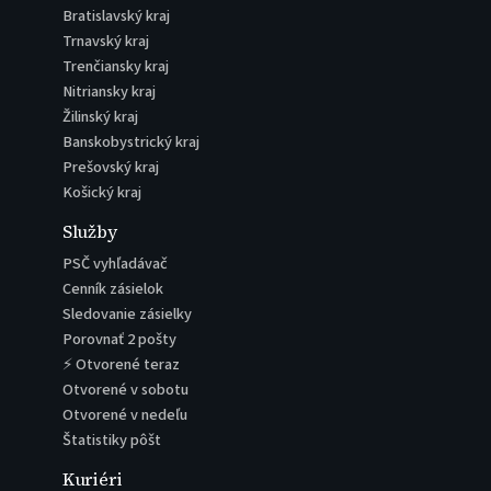
Bratislavský kraj
Trnavský kraj
Trenčiansky kraj
Nitriansky kraj
Žilinský kraj
Banskobystrický kraj
Prešovský kraj
Košický kraj
Služby
PSČ vyhľadávač
Cenník zásielok
Sledovanie zásielky
Porovnať 2 pošty
⚡ Otvorené teraz
Otvorené v sobotu
Otvorené v nedeľu
Štatistiky pôšt
Kuriéri