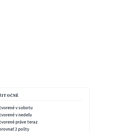
ŽITOČNÉ
tvorené v sobotu
tvorené v nedeľu
tvorené práve teraz
orovnať 2 pošty