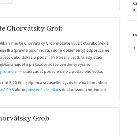
C
S
ste Chorvátsky Grob
I
alíka v meste Chorvátsky Grob môžete využiť ktorúkoľvek z
←
sielku
(právne písomnosti, súdne dokumenty) odporúčame
í lístok
ako dôkaz o podaní. Pre bežný list 2. triedy stačí
ajbližšiu nájdete pri každej pošte uvedenej vyššie.
g formulár
— stačí zadať podacie číslo z podacieho lístka.
u
(od 3,20 €) — príjemca si zásielku vyzdvihne na ľubovoľnej
snú EMS
alebo
poistenú zásielku
s deklarovanou hodnotou.
Chorvátsky Grob