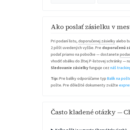
Ako poslať zásielku v me
Pri podaní listu,
doporučenej zásielky
alebo b
2 pôšt uvedených vyššie. Pre
doporučenú zá
podať priamo na pobočke — dostanete
podac
vhodiť obálku do žltej P-listovej schránky — n
Sledovanie zásielky
funguje cez
náš trackin
Tip:
Pre balíky odporúčame typ
Balík na pošt
pošte. Pre dôležité dokumenty zvážte
expre
Často kladené otázky — 