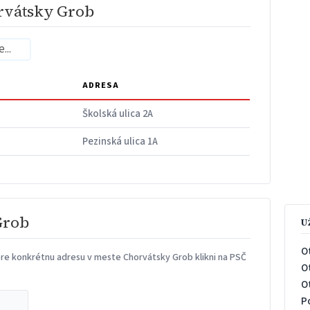
rvátsky Grob
ADRESA
Školská ulica 2A
Pezinská ulica 1A
Grob
U
O
re konkrétnu adresu v meste Chorvátsky Grob klikni na PSČ
O
O
P