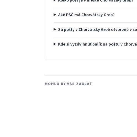
Koľko pôšt je v meste Chorvátsky Grob?
Aké PSČ má Chorvátsky Grob?
Sú pošty v Chorvátsky Grob otvorené v s
Kde si vyzdvihnúť balík na poštu v Chorv
MOHLO BY VÁS ZAUJAŤ