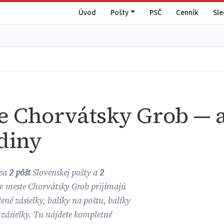
Úvod
Pošty
PSČ
Cenník
Sl
e Chorvátsky Grob — a
diny
dza
2 pôšt
Slovenskej pošty a
2
 v meste Chorvátsky Grob prijímajú
ené zásielky, balíky na poštu, balíky
zásielky. Tu nájdete kompletné