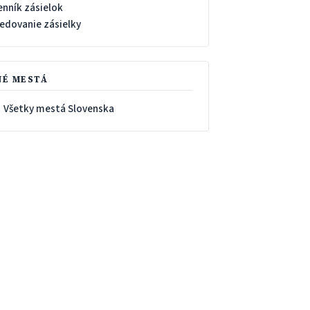
enník zásielok
ledovanie zásielky
NÉ MESTÁ
 Všetky mestá Slovenska