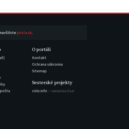
 navštívte
posta.sk
.
o
O portáli
ať)
Kontakt
Ochrana súkromia
Sitemap
y
Sesterské projekty
íny
 pošta
cislo.info
— databáza čísel