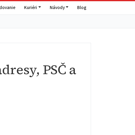
edovanie
Kuriéri
Návody
Blog
dresy, PSČ a