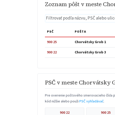
Zoznam pôšt v meste Cho
PSČ
POŠTA
900 25
Chorvátsky Grob 1
900 22
Chorvátsky Grob 3
PSČ v meste Chorvátsky 
Pre overenie poštového smerovacieho čísla p
kód nižšie alebo použi
PSČ vyhľadávač
.
900 22
900 25