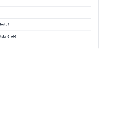
obotu?
átsky Grob?