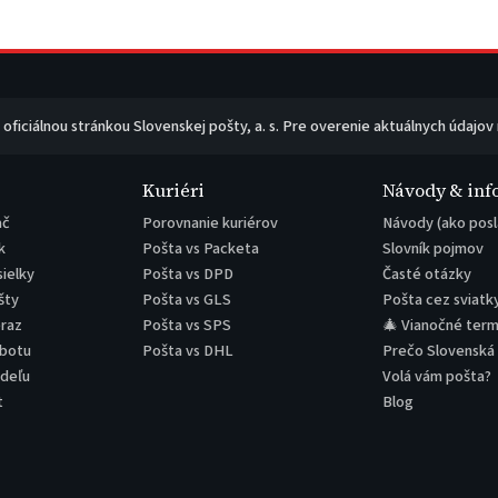
e oficiálnou stránkou Slovenskej pošty, a. s. Pre overenie aktuálnych údajov
Kuriéri
Návody & inf
ač
Porovnanie kuriérov
Návody (ako posl
k
Pošta vs Packeta
Slovník pojmov
sielky
Pošta vs DPD
Časté otázky
šty
Pošta vs GLS
Pošta cez sviatk
eraz
Pošta vs SPS
🎄 Vianočné term
obotu
Pošta vs DHL
Prečo Slovenská
edeľu
Volá vám pošta?
t
Blog