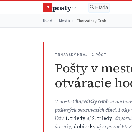
posty
P
.sk
Úvod
›
Mestá
›
Chorvátsky Grob
TRNAVSKÝ KRAJ · 2 PÔŠT
Pošty v mest
otváracie ho
V meste
Chorvátsky Grob
sa nachá
poštových smerovacích čísiel
. Pošty
listy
1. triedy
aj
2. triedy
, doporuč
do ruky,
dobierky
aj expresné EMS 