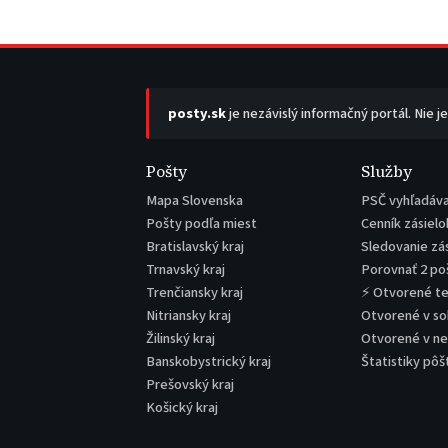
posty.sk
je nezávislý informačný portál. Nie j
Pošty
Služby
Mapa Slovenska
PSČ vyhľadáv
Pošty podľa miest
Cenník zásielo
Bratislavský kraj
Sledovanie zá
Trnavský kraj
Porovnať 2 po
Trenčiansky kraj
⚡ Otvorené t
Nitriansky kraj
Otvorené v s
Žilinský kraj
Otvorené v n
Banskobystrický kraj
Štatistiky pôš
Prešovský kraj
Košický kraj