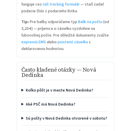
funguje cez
náš tracking formulár
— stačí zadať
podacie číslo z podacieho lístka.
Tip:
Pre balíky odporúčame typ
Balík na poštu
(od
3,20 €) — príjemca si zásielku vyzdvihne na
ľubovoľnej pošte. Pre dôležité dokumenty zvážte
expresnú EMS
alebo
poistenú zásielku
s
deklarovanou hodnotou.
Často kladené otázky — Nová
Dedinka
Koľko pôšt je v meste Nová Dedinka?
Aké PSČ má Nová Dedinka?
Sú pošty v Nová Dedinka otvorené v sobotu?