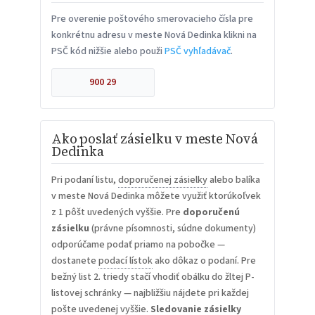
Pre overenie poštového smerovacieho čísla pre
konkrétnu adresu v meste Nová Dedinka klikni na
PSČ kód nižšie alebo použi
PSČ vyhľadávač
.
900 29
Ako poslať zásielku v meste Nová
Dedinka
Pri podaní listu,
doporučenej zásielky
alebo balíka
v meste Nová Dedinka môžete využiť ktorúkoľvek
z 1 pôšt uvedených vyššie. Pre
doporučenú
zásielku
(právne písomnosti, súdne dokumenty)
odporúčame podať priamo na pobočke —
dostanete
podací lístok
ako dôkaz o podaní. Pre
bežný list 2. triedy stačí vhodiť obálku do žltej P-
listovej schránky — najbližšiu nájdete pri každej
pošte uvedenej vyššie.
Sledovanie zásielky