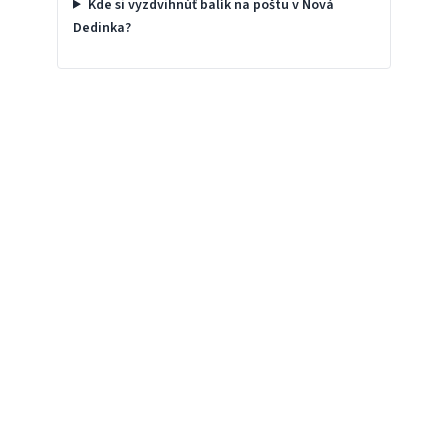
Kde si vyzdvihnúť balík na poštu v Nová
Dedinka?