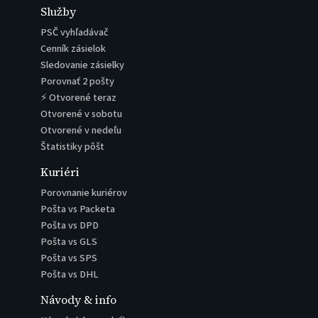
Služby
PSČ vyhľadávač
Cenník zásielok
Sledovanie zásielky
Porovnať 2 pošty
⚡ Otvorené teraz
Otvorené v sobotu
Otvorené v nedeľu
Štatistiky pôšt
Kuriéri
Porovnanie kuriérov
Pošta vs Packeta
Pošta vs DPD
Pošta vs GLS
Pošta vs SPS
Pošta vs DHL
Návody & info