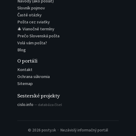
Návody (ako poslať)
Slovník pojmov
Časté otázky
Pošta cez sviatky
🎄 Vianočné termíny
Prečo Slovenská pošta
Volá vám pošta?
Blog
O portáli
Kontakt
Ochrana súkromia
Sitemap
Sesterské projekty
cislo.info
— databáza čísel
© 2026 posty.sk · Nezávislý informačný portál