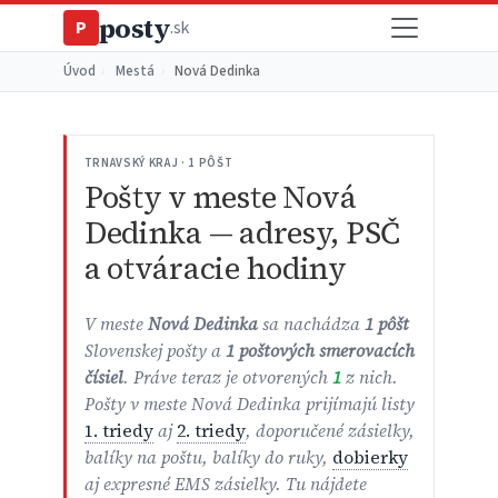
posty
P
.sk
Úvod
›
Mestá
›
Nová Dedinka
TRNAVSKÝ KRAJ · 1 PÔŠT
Pošty v meste Nová
Dedinka — adresy, PSČ
a otváracie hodiny
V meste
Nová Dedinka
sa nachádza
1 pôšt
Slovenskej pošty a
1 poštových smerovacích
čísiel
. Práve teraz je otvorených
1
z nich.
Pošty v meste Nová Dedinka prijímajú listy
1. triedy
aj
2. triedy
, doporučené zásielky,
balíky na poštu, balíky do ruky,
dobierky
aj expresné EMS zásielky. Tu nájdete