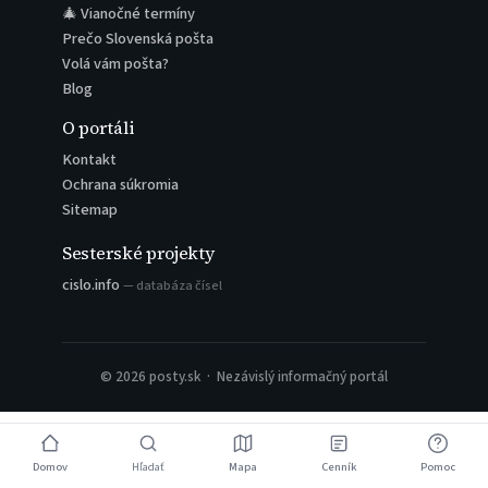
🎄 Vianočné termíny
Prečo Slovenská pošta
Volá vám pošta?
Blog
O portáli
Kontakt
Ochrana súkromia
Sitemap
Sesterské projekty
cislo.info
— databáza čísel
© 2026 posty.sk · Nezávislý informačný portál
Domov
Hľadať
Mapa
Cenník
Pomoc