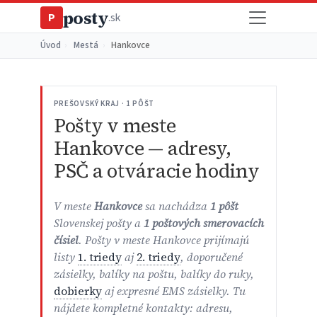
posty
P
.sk
Úvod
›
Mestá
›
Hankovce
PREŠOVSKÝ KRAJ · 1 PÔŠT
Pošty v meste
Hankovce — adresy,
PSČ a otváracie hodiny
V meste
Hankovce
sa nachádza
1 pôšt
Slovenskej pošty a
1 poštových smerovacích
čísiel
. Pošty v meste Hankovce prijímajú
listy
1. triedy
aj
2. triedy
, doporučené
zásielky, balíky na poštu, balíky do ruky,
dobierky
aj expresné EMS zásielky. Tu
nájdete kompletné kontakty: adresu,