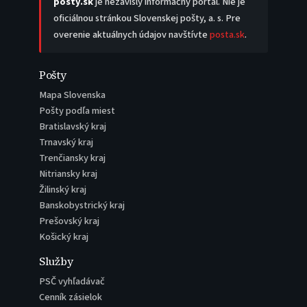
posty.sk
je nezávislý informačný portál. Nie je
oficiálnou stránkou Slovenskej pošty, a. s. Pre
overenie aktuálnych údajov navštívte
posta.sk
.
Pošty
Mapa Slovenska
Pošty podľa miest
Bratislavský kraj
Trnavský kraj
Trenčiansky kraj
Nitriansky kraj
Žilinský kraj
Banskobystrický kraj
Prešovský kraj
Košický kraj
Služby
PSČ vyhľadávač
Cenník zásielok