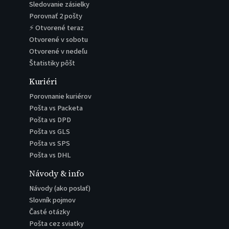
Sledovanie zásielky
Porovnať 2 pošty
⚡ Otvorené teraz
Otvorené v sobotu
Otvorené v nedeľu
Štatistiky pôšt
Kuriéri
Porovnanie kuriérov
Pošta vs Packeta
Pošta vs DPD
Pošta vs GLS
Pošta vs SPS
Pošta vs DHL
Návody & info
Návody (ako poslať)
Slovník pojmov
Časté otázky
Pošta cez sviatky