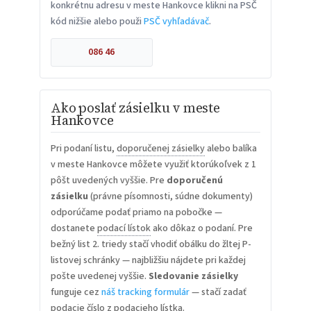
konkrétnu adresu v meste Hankovce klikni na PSČ
kód nižšie alebo použi
PSČ vyhľadávač
.
086 46
Ako poslať zásielku v meste
Hankovce
Pri podaní listu,
doporučenej zásielky
alebo balíka
v meste Hankovce môžete využiť ktorúkoľvek z 1
pôšt uvedených vyššie. Pre
doporučenú
zásielku
(právne písomnosti, súdne dokumenty)
odporúčame podať priamo na pobočke —
dostanete
podací lístok
ako dôkaz o podaní. Pre
bežný list 2. triedy stačí vhodiť obálku do žltej P-
listovej schránky — najbližšiu nájdete pri každej
pošte uvedenej vyššie.
Sledovanie zásielky
funguje cez
náš tracking formulár
— stačí zadať
podacie číslo z podacieho lístka.