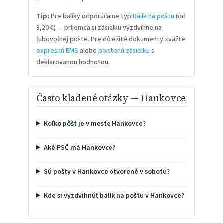
Tip:
Pre balíky odporúčame typ
Balík na poštu
(od
3,20 €) — príjemca si zásielku vyzdvihne na
ľubovoľnej pošte. Pre dôležité dokumenty zvážte
expresnú EMS
alebo
poistenú zásielku
s
deklarovanou hodnotou.
Často kladené otázky — Hankovce
Koľko pôšt je v meste Hankovce?
Aké PSČ má Hankovce?
Sú pošty v Hankovce otvorené v sobotu?
Kde si vyzdvihnúť balík na poštu v Hankovce?