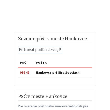
Zoznam pôšt v meste Hankovce
PSČ
POŠTA
086 46
Hankovce pri Giraltovciach
PSČ v meste Hankovce
Pre overenie poštového smerovacieho čísla pre