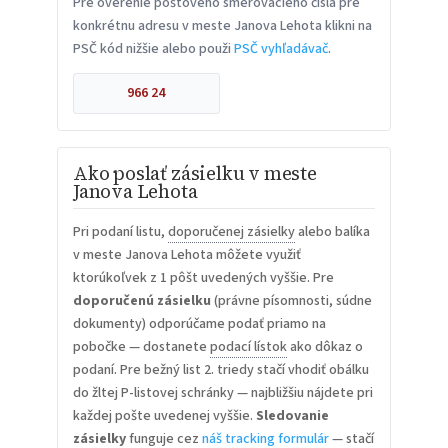
Pre overenie poštového smerovacieho čísla pre
konkrétnu adresu v meste Janova Lehota klikni na
PSČ kód nižšie alebo použi
PSČ vyhľadávač
.
966 24
Ako poslať zásielku v meste
Janova Lehota
Pri podaní listu,
doporučenej zásielky
alebo balíka
v meste Janova Lehota môžete využiť
ktorúkoľvek z 1 pôšt uvedených vyššie. Pre
doporučenú zásielku
(právne písomnosti, súdne
dokumenty) odporúčame podať priamo na
pobočke — dostanete
podací lístok
ako dôkaz o
podaní. Pre bežný list 2. triedy stačí vhodiť obálku
do žltej P-listovej schránky — najbližšiu nájdete pri
každej pošte uvedenej vyššie.
Sledovanie
zásielky
funguje cez
náš tracking formulár
— stačí