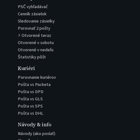
PSČ vyhľadávač
Cenník zásielok
Sledovanie zásielky
Porovnať 2 pošty
⚡ Otvorené teraz
Otvorené v sobotu
Otvorené v nedeľu
Štatistiky pôšt
Kuriéri
Porovnanie kuriérov
Pošta vs Packeta
Pošta vs DPD
Pošta vs GLS
Pošta vs SPS
Pošta vs DHL
Návody & info
Návody (ako poslať)