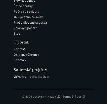
Slovník pojmov
Časté otázky
Pošta cez sviatky
🎄 Vianočné termíny
Prečo Slovenská pošta
Volá vám pošta?
Blog
O portáli
Kontakt
Ochrana súkromia
Sitemap
Sesterské projekty
cislo.info
— databáza čísel
© 2026 posty.sk · Nezávislý informačný portál