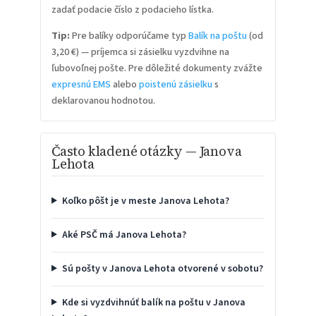
zadať podacie číslo z podacieho lístka.
Tip:
Pre balíky odporúčame typ
Balík na poštu
(od
3,20 €) — príjemca si zásielku vyzdvihne na
ľubovoľnej pošte. Pre dôležité dokumenty zvážte
expresnú EMS
alebo
poistenú zásielku
s
deklarovanou hodnotou.
Často kladené otázky — Janova
Lehota
Koľko pôšt je v meste Janova Lehota?
Aké PSČ má Janova Lehota?
Sú pošty v Janova Lehota otvorené v sobotu?
Kde si vyzdvihnúť balík na poštu v Janova