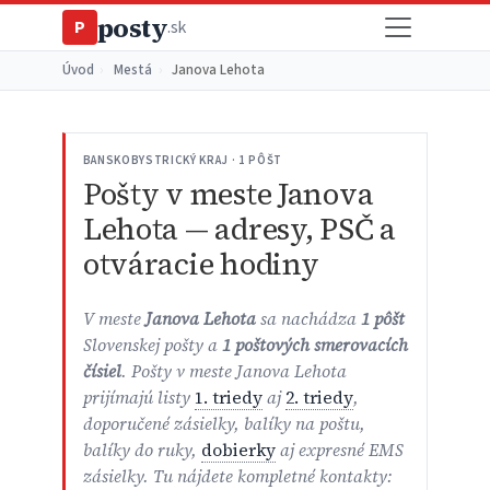
posty
P
.sk
Úvod
›
Mestá
›
Janova Lehota
BANSKOBYSTRICKÝ KRAJ · 1 PÔŠT
Pošty v meste Janova
Lehota — adresy, PSČ a
otváracie hodiny
V meste
Janova Lehota
sa nachádza
1 pôšt
Slovenskej pošty a
1 poštových smerovacích
čísiel
. Pošty v meste Janova Lehota
prijímajú listy
1. triedy
aj
2. triedy
,
doporučené zásielky, balíky na poštu,
balíky do ruky,
dobierky
aj expresné EMS
zásielky. Tu nájdete kompletné kontakty: