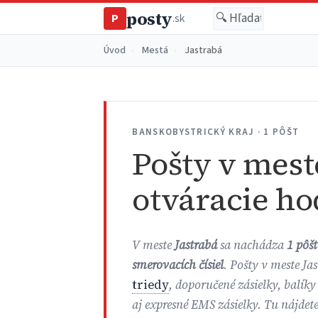
posty
P
.sk
Úvod
›
Mestá
›
Jastrabá
BANSKOBYSTRICKÝ KRAJ · 1 PÔŠT
Pošty v mest
otváracie ho
V meste
Jastrabá
sa nachádza
1 pôšt
smerovacích čísiel
. Pošty v meste Ja
triedy
, doporučené zásielky, balíky
aj expresné EMS zásielky. Tu nájdet