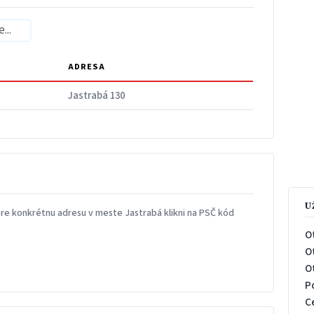
ADRESA
Jastrabá 130
U
re konkrétnu adresu v meste Jastrabá klikni na PSČ kód
O
O
O
P
C