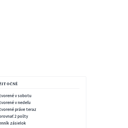
ŽITOČNÉ
tvorené v sobotu
tvorené v nedeľu
tvorené práve teraz
orovnať 2 pošty
enník zásielok