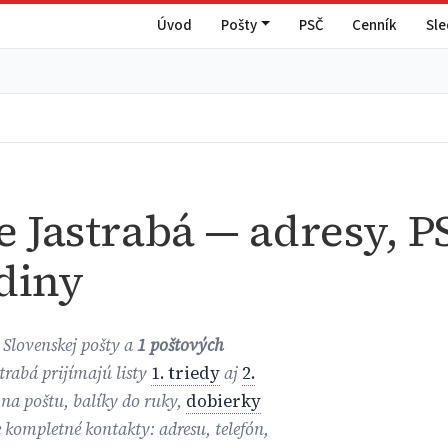
Úvod
Pošty
PSČ
Cenník
Sl
e Jastrabá — adresy, P
diny
Slovenskej pošty a
1 poštových
strabá prijímajú listy
1. triedy
aj
2.
 na poštu, balíky do ruky,
dobierky
e kompletné kontakty: adresu, telefón,