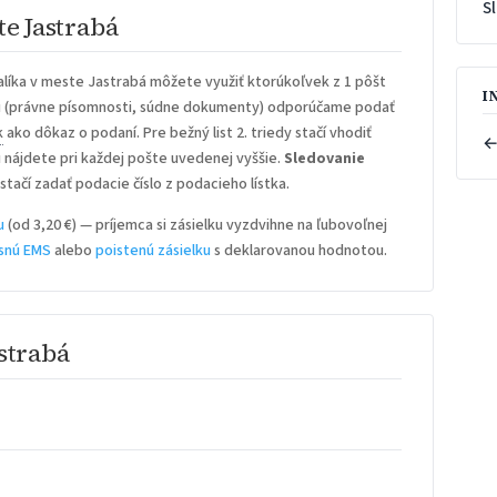
S
te Jastrabá
líka v meste Jastrabá môžete využiť ktorúkoľvek z 1 pôšt
I
u
(právne písomnosti, súdne dokumenty) odporúčame podať
k
ako dôkaz o podaní. Pre bežný list 2. triedy stačí vhodiť
←
iu nájdete pri každej pošte uvedenej vyššie.
Sledovanie
stačí zadať podacie číslo z podacieho lístka.
u
(od 3,20 €) — príjemca si zásielku vyzdvihne na ľubovoľnej
snú EMS
alebo
poistenú zásielku
s deklarovanou hodnotou.
strabá