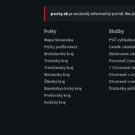
posty.sk
je nezávislý informačný portál. Nie j
Pošty
Služby
Mapa Slovenska
PSČ vyhľadáv
Pošty podľa miest
Cenník zásielo
Bratislavský kraj
Sledovanie zá
Trnavský kraj
Porovnať 2 po
Trenčiansky kraj
⚡ Otvorené t
Nitriansky kraj
Otvorené v s
Žilinský kraj
Otvorené v n
Banskobystrický kraj
Štatistiky pôš
Prešovský kraj
Košický kraj