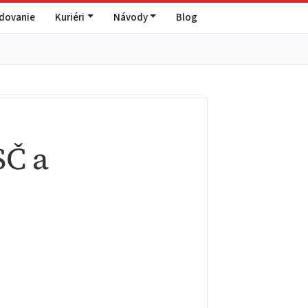
edovanie
Kuriéri
Návody
Blog
SČ a