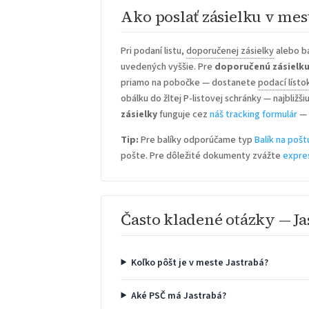
Ako poslať zásielku v mes
Pri podaní listu,
doporučenej zásielky
alebo ba
uvedených vyššie. Pre
doporučenú zásielk
priamo na pobočke — dostanete
podací lísto
obálku do žltej P-listovej schránky — najbližš
zásielky
funguje cez
náš tracking formulár
— 
Tip:
Pre balíky odporúčame typ
Balík na pošt
pošte. Pre dôležité dokumenty zvážte
expre
Často kladené otázky — Ja
Koľko pôšt je v meste Jastrabá?
Aké PSČ má Jastrabá?