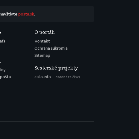
 navštívte
posta.sk
.
o
O portáli
ať)
Kontakt
Ochrana súkromia
Sitemap
y
Sesterské projekty
íny
 pošta
cislo.info
— databáza čísel