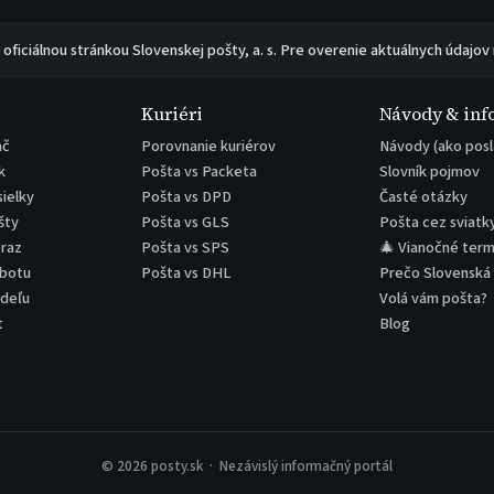
e oficiálnou stránkou Slovenskej pošty, a. s. Pre overenie aktuálnych údajov
Kuriéri
Návody & inf
ač
Porovnanie kuriérov
Návody (ako posl
k
Pošta vs Packeta
Slovník pojmov
sielky
Pošta vs DPD
Časté otázky
šty
Pošta vs GLS
Pošta cez sviatk
eraz
Pošta vs SPS
🎄 Vianočné term
obotu
Pošta vs DHL
Prečo Slovenská
edeľu
Volá vám pošta?
t
Blog
© 2026 posty.sk · Nezávislý informačný portál