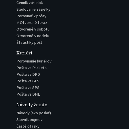
Cenník zásielok
Sledovanie zásielky
Porovnať 2 pošty
⚡ Otvorené teraz
Otvorené v sobotu
Otvorené v nedeľu
Štatistiky pôšt
Kuriéri
Porovnanie kuriérov
Pošta vs Packeta
Pošta vs DPD
Pošta vs GLS
Pošta vs SPS
Pošta vs DHL
Návody & info
Návody (ako poslať)
Slovník pojmov
Časté otázky