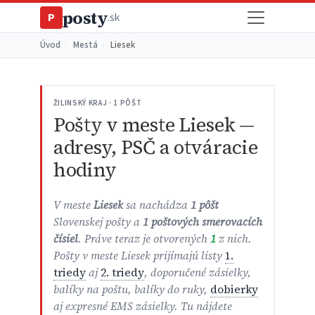
posty
P
.sk
Úvod
›
Mestá
›
Liesek
ŽILINSKÝ KRAJ · 1 PÔŠT
Pošty v meste Liesek —
adresy, PSČ a otváracie
hodiny
V meste
Liesek
sa nachádza
1 pôšt
Slovenskej pošty a
1 poštových smerovacích
čísiel
. Práve teraz je otvorených
1
z nich.
Pošty v meste Liesek prijímajú listy
1.
triedy
aj
2. triedy
, doporučené zásielky,
balíky na poštu, balíky do ruky,
dobierky
aj expresné EMS zásielky. Tu nájdete