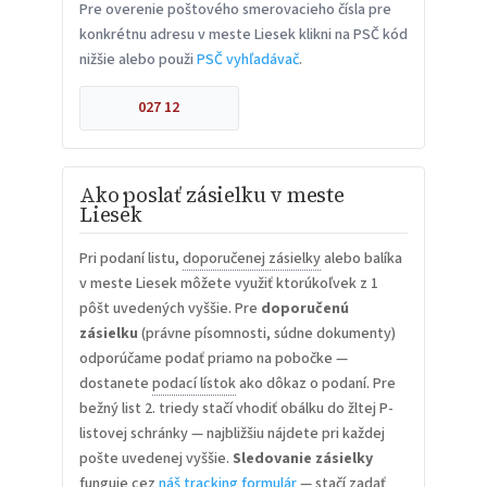
Pre overenie poštového smerovacieho čísla pre
konkrétnu adresu v meste Liesek klikni na PSČ kód
nižšie alebo použi
PSČ vyhľadávač
.
027 12
Ako poslať zásielku v meste
Liesek
Pri podaní listu,
doporučenej zásielky
alebo balíka
v meste Liesek môžete využiť ktorúkoľvek z 1
pôšt uvedených vyššie. Pre
doporučenú
zásielku
(právne písomnosti, súdne dokumenty)
odporúčame podať priamo na pobočke —
dostanete
podací lístok
ako dôkaz o podaní. Pre
bežný list 2. triedy stačí vhodiť obálku do žltej P-
listovej schránky — najbližšiu nájdete pri každej
pošte uvedenej vyššie.
Sledovanie zásielky
funguje cez
náš tracking formulár
— stačí zadať