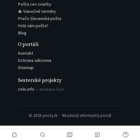
Pošta cez sviatky
🎄 Vianočné termíny
Prečo Slovenská pošta
Volá vám pošta?
Blog
O portáli
Kontakt
Ochrana súkromia
Sitemap
Sesterské projekty
cislo.info
— databáza čísel
© 2026 posty.sk · Nezávislý informačný portál