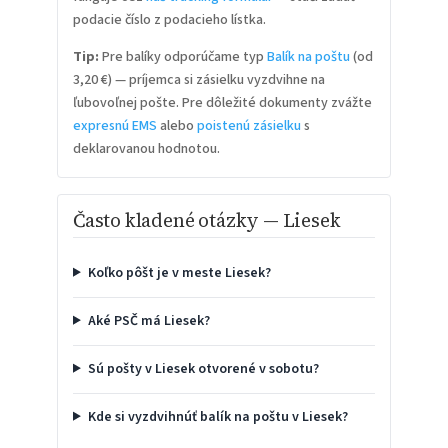
podacie číslo z podacieho lístka.
Tip:
Pre balíky odporúčame typ
Balík na poštu
(od
3,20 €) — príjemca si zásielku vyzdvihne na
ľubovoľnej pošte. Pre dôležité dokumenty zvážte
expresnú EMS
alebo
poistenú zásielku
s
deklarovanou hodnotou.
Často kladené otázky — Liesek
Koľko pôšt je v meste Liesek?
Aké PSČ má Liesek?
Sú pošty v Liesek otvorené v sobotu?
Kde si vyzdvihnúť balík na poštu v Liesek?