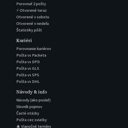
Porovnať 2 pošty
⚡ Otvorené teraz
Otvorené v sobotu
Otvorené v nedeľu
Štatistiky pôšt
Kuriéri
Porovnanie kuriérov
Pošta vs Packeta
Pošta vs DPD
Pošta vs GLS
Pošta vs SPS
Pošta vs DHL
Návody & info
Návody (ako poslať)
Slovník pojmov
Časté otázky
Pošta cez sviatky
🎄 Vianočné termíny