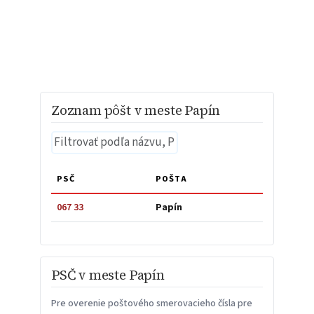
Zoznam pôšt v meste Papín
PSČ
POŠTA
067 33
Papín
PSČ v meste Papín
Pre overenie poštového smerovacieho čísla pre