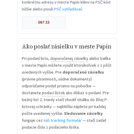
konkrétnu adresu v meste Papín klikni na PSČ kód
nižšie alebo použi
PSČ vyhľadávač
.
067 33
Ako poslať zásielku v meste Papín
Pri podaní listu,
doporučenej zásielky
alebo balíka
v meste Papín môžete využiť ktorúkoľvek z 1 pôšt
uvedených vyššie. Pre
doporučenú zásielku
(právne písomnosti, súdne dokumenty)
odporúčame podať priamo na pobočke —
dostanete
podací lístok
ako dôkaz o podaní. Pre
bežný list 2. triedy stačí vhodiť obálku do žltej P-
listovej schránky — najbližšiu nájdete pri každej
pošte uvedenej vyššie.
Sledovanie zásielky
funguje cez
náš tracking formulár
— stačí zadať
podacie číslo z podacieho lístka.