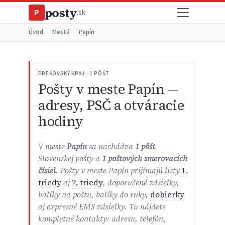
posty
P
.sk
Úvod
›
Mestá
›
Papín
PREŠOVSKÝ KRAJ · 1 PÔŠT
Pošty v meste Papín —
adresy, PSČ a otváracie
hodiny
V meste
Papín
sa nachádza
1 pôšt
Slovenskej pošty a
1 poštových smerovacích
čísiel
. Pošty v meste Papín prijímajú listy
1.
triedy
aj
2. triedy
, doporučené zásielky,
balíky na poštu, balíky do ruky,
dobierky
aj expresné EMS zásielky. Tu nájdete
kompletné kontakty: adresu, telefón,