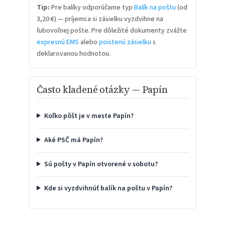
Tip:
Pre balíky odporúčame typ
Balík na poštu
(od
3,20 €) — príjemca si zásielku vyzdvihne na
ľubovoľnej pošte. Pre dôležité dokumenty zvážte
expresnú EMS
alebo
poistenú zásielku
s
deklarovanou hodnotou.
Často kladené otázky — Papín
Koľko pôšt je v meste Papín?
Aké PSČ má Papín?
Sú pošty v Papín otvorené v sobotu?
Kde si vyzdvihnúť balík na poštu v Papín?