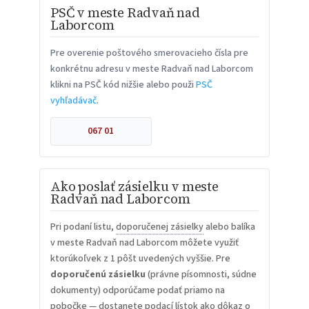
PSČ v meste Radvaň nad
Laborcom
Pre overenie poštového smerovacieho čísla pre
konkrétnu adresu v meste Radvaň nad Laborcom
klikni na PSČ kód nižšie alebo použi
PSČ
vyhľadávač
.
067 01
Ako poslať zásielku v meste
Radvaň nad Laborcom
Pri podaní listu,
doporučenej zásielky
alebo balíka
v meste Radvaň nad Laborcom môžete využiť
ktorúkoľvek z 1 pôšt uvedených vyššie. Pre
doporučenú zásielku
(právne písomnosti, súdne
dokumenty) odporúčame podať priamo na
pobočke — dostanete
podací lístok
ako dôkaz o