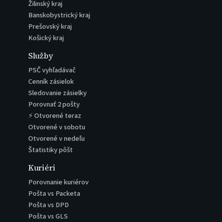
Žilinský kraj
Banskobystrický kraj
Prešovský kraj
Košický kraj
Služby
PSČ vyhľadávač
Cenník zásielok
Sledovanie zásielky
Porovnať 2 pošty
⚡ Otvorené teraz
Otvorené v sobotu
Otvorené v nedeľu
Štatistiky pôšt
Kuriéri
Porovnanie kuriérov
Pošta vs Packeta
Pošta vs DPD
Pošta vs GLS