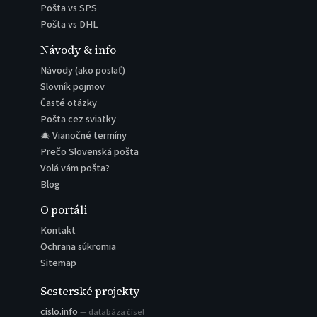
Pošta vs SPS
Pošta vs DHL
Návody & info
Návody (ako poslať)
Slovník pojmov
Časté otázky
Pošta cez sviatky
🎄 Vianočné termíny
Prečo Slovenská pošta
Volá vám pošta?
Blog
O portáli
Kontakt
Ochrana súkromia
Sitemap
Sesterské projekty
cislo.info
— databáza čísel