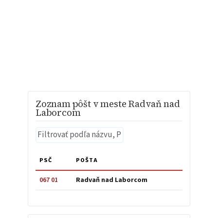
Zoznam pôšt v meste Radvaň nad
Laborcom
PSČ
POŠTA
067 01
Radvaň nad Laborcom