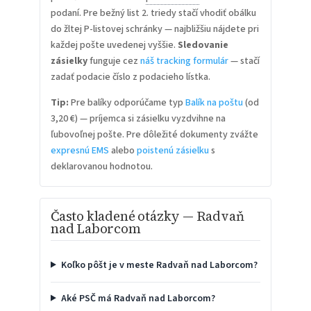
podaní. Pre bežný list 2. triedy stačí vhodiť obálku
do žltej P-listovej schránky — najbližšiu nájdete pri
každej pošte uvedenej vyššie.
Sledovanie
zásielky
funguje cez
náš tracking formulár
— stačí
zadať podacie číslo z podacieho lístka.
Tip:
Pre balíky odporúčame typ
Balík na poštu
(od
3,20 €) — príjemca si zásielku vyzdvihne na
ľubovoľnej pošte. Pre dôležité dokumenty zvážte
expresnú EMS
alebo
poistenú zásielku
s
deklarovanou hodnotou.
Často kladené otázky — Radvaň
nad Laborcom
Koľko pôšt je v meste Radvaň nad Laborcom?
Aké PSČ má Radvaň nad Laborcom?