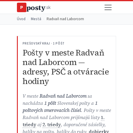
posty
P
.sk
Úvod
›
Mestá
›
Radvaň nad Laborcom
PREŠOVSKÝ KRAJ · 1 PÔŠT
Pošty v meste Radvaň
nad Laborcom —
adresy, PSČ a otváracie
hodiny
V meste
Radvaň nad Laborcom
sa
nachádza
1 pôšt
Slovenskej pošty a
1
poštových smerovacích čísiel
. Pošty v meste
Radvaň nad Laborcom prijímajú listy
1.
triedy
aj
2. triedy
, doporučené zásielky,
balíky na poštu, balíky do ruky,
dobierky