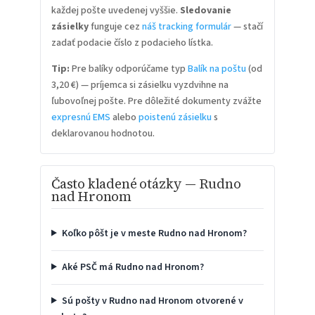
každej pošte uvedenej vyššie.
Sledovanie
zásielky
funguje cez
náš tracking formulár
— stačí
zadať podacie číslo z podacieho lístka.
Tip:
Pre balíky odporúčame typ
Balík na poštu
(od
3,20 €) — príjemca si zásielku vyzdvihne na
ľubovoľnej pošte. Pre dôležité dokumenty zvážte
expresnú EMS
alebo
poistenú zásielku
s
deklarovanou hodnotou.
Často kladené otázky — Rudno
nad Hronom
Koľko pôšt je v meste Rudno nad Hronom?
Aké PSČ má Rudno nad Hronom?
Sú pošty v Rudno nad Hronom otvorené v