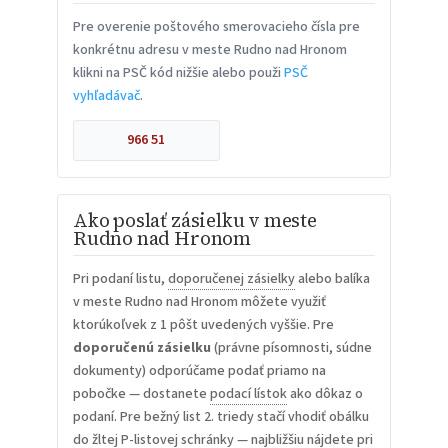
Pre overenie poštového smerovacieho čísla pre
konkrétnu adresu v meste Rudno nad Hronom
klikni na PSČ kód nižšie alebo použi
PSČ
vyhľadávač
.
966 51
Ako poslať zásielku v meste
Rudno nad Hronom
Pri podaní listu,
doporučenej zásielky
alebo balíka
v meste Rudno nad Hronom môžete využiť
ktorúkoľvek z 1 pôšt uvedených vyššie. Pre
doporučenú zásielku
(právne písomnosti, súdne
dokumenty) odporúčame podať priamo na
pobočke — dostanete
podací lístok
ako dôkaz o
podaní. Pre bežný list 2. triedy stačí vhodiť obálku
do žltej P-listovej schránky — najbližšiu nájdete pri