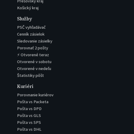
Prešovský kraj
Košický kraj
Služby
PSČ vyhľadávač
Cenník zásielok
Sledovanie zásielky
Porovnať 2 pošty
⚡ Otvorené teraz
Otvorené v sobotu
Otvorené v nedeľu
Štatistiky pôšt
Kuriéri
Porovnanie kuriérov
Pošta vs Packeta
Pošta vs DPD
Pošta vs GLS
Pošta vs SPS
Pošta vs DHL