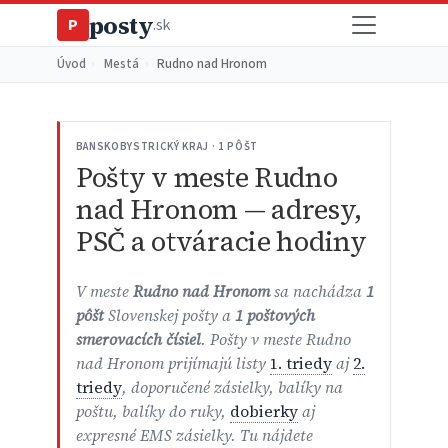
posty
P
.sk
Úvod
›
Mestá
›
Rudno nad Hronom
BANSKOBYSTRICKÝ KRAJ · 1 PÔŠT
Pošty v meste Rudno
nad Hronom — adresy,
PSČ a otváracie hodiny
V meste
Rudno nad Hronom
sa nachádza
1
pôšt
Slovenskej pošty a
1 poštových
smerovacích čísiel
. Pošty v meste Rudno
nad Hronom prijímajú listy
1. triedy
aj
2.
triedy
, doporučené zásielky, balíky na
poštu, balíky do ruky,
dobierky
aj
expresné EMS zásielky. Tu nájdete