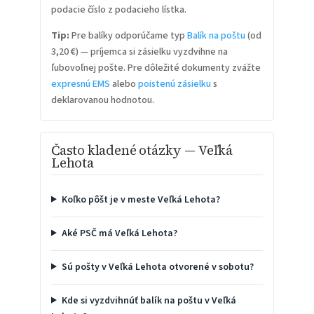
podacie číslo z podacieho lístka.
Tip:
Pre balíky odporúčame typ
Balík na poštu
(od
3,20 €) — príjemca si zásielku vyzdvihne na
ľubovoľnej pošte. Pre dôležité dokumenty zvážte
expresnú EMS
alebo
poistenú zásielku
s
deklarovanou hodnotou.
Často kladené otázky — Veľká
Lehota
Koľko pôšt je v meste Veľká Lehota?
Aké PSČ má Veľká Lehota?
Sú pošty v Veľká Lehota otvorené v sobotu?
Kde si vyzdvihnúť balík na poštu v Veľká