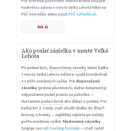
Pre overenie poštového smerovacieho čísla pre
konkrétnu adresu v meste Veľká Lehota klikni na
PSČ kód nižšie alebo použi
PSČ vyhľadávač
.
966 41
Ako poslať zásielku v meste Veľká
Lehota
Pri podaní listu,
doporučenej zásielky
alebo balíka
v meste Veľká Lehota môžete využiť ktorúkoľvek
z 1 pôšt uvedených vyššie. Pre
doporučenú
zásielku
(právne písomnosti, súdne dokumenty)
odporúčame podať priamo na pobočke —
dostanete
podací lístok
ako dôkaz o podaní. Pre
bežný list 2. triedy stačí vhodiť obálku do žltej P-
listovej schránky — najbližšiu nájdete pri každej
pošte uvedenej vyššie.
Sledovanie zásielky
funguje cez
náš tracking formulár
— stačí zadať