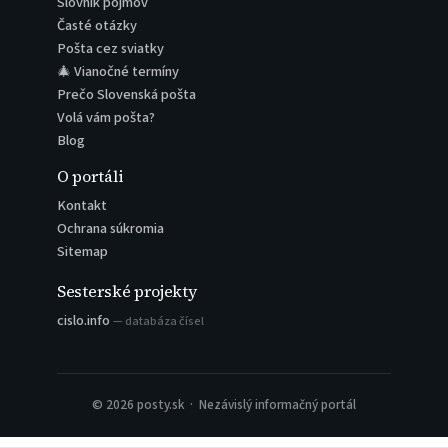
Slovník pojmov
Časté otázky
Pošta cez sviatky
🎄 Vianočné termíny
Prečo Slovenská pošta
Volá vám pošta?
Blog
O portáli
Kontakt
Ochrana súkromia
Sitemap
Sesterské projekty
cislo.info
— databáza čísel
© 2026 posty.sk · Nezávislý informačný portál