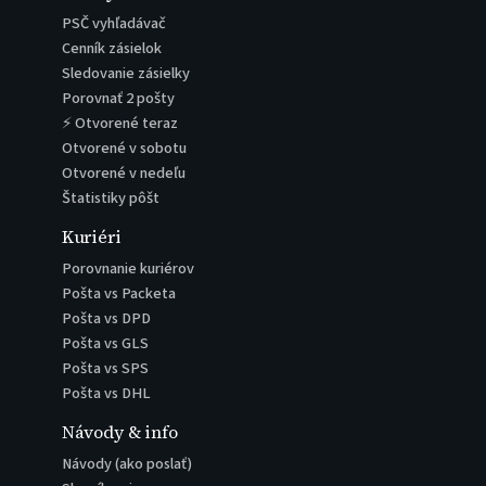
PSČ vyhľadávač
Cenník zásielok
Sledovanie zásielky
Porovnať 2 pošty
⚡ Otvorené teraz
Otvorené v sobotu
Otvorené v nedeľu
Štatistiky pôšt
Kuriéri
Porovnanie kuriérov
Pošta vs Packeta
Pošta vs DPD
Pošta vs GLS
Pošta vs SPS
Pošta vs DHL
Návody & info
Návody (ako poslať)