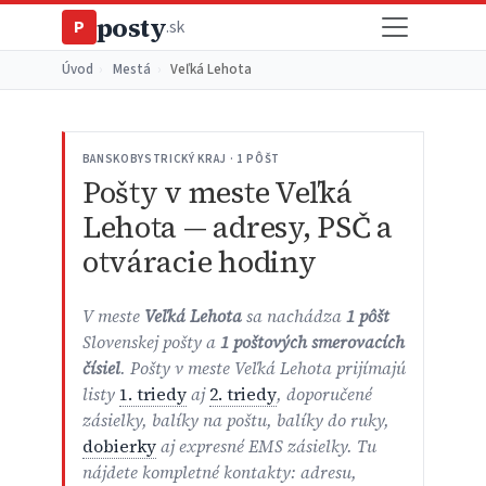
posty
P
.sk
Úvod
›
Mestá
›
Veľká Lehota
BANSKOBYSTRICKÝ KRAJ · 1 PÔŠT
Pošty v meste Veľká
Lehota — adresy, PSČ a
otváracie hodiny
V meste
Veľká Lehota
sa nachádza
1 pôšt
Slovenskej pošty a
1 poštových smerovacích
čísiel
. Pošty v meste Veľká Lehota prijímajú
listy
1. triedy
aj
2. triedy
, doporučené
zásielky, balíky na poštu, balíky do ruky,
dobierky
aj expresné EMS zásielky. Tu
nájdete kompletné kontakty: adresu,