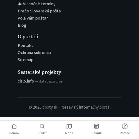
🎄 Vianočné termíny
Prečo Slovenská pošta
Volá vám pošta?
Blog
O portáli
Kontakt
Ochrana súkromia
Sitemap
Sesterské projekty
cislo.info
— databáza čísel
© 2026 posty.sk · Nezávislý informačný portál
Domov
Hľadať
Mapa
Cenník
Pomoc