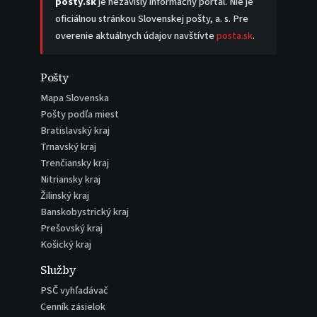
posty.sk
je nezávislý informačný portál. Nie je
oficiálnou stránkou Slovenskej pošty, a. s. Pre
overenie aktuálnych údajov navštívte
posta.sk
.
Pošty
Mapa Slovenska
Pošty podľa miest
Bratislavský kraj
Trnavský kraj
Trenčiansky kraj
Nitriansky kraj
Žilinský kraj
Banskobystrický kraj
Prešovský kraj
Košický kraj
Služby
PSČ vyhľadávač
Cenník zásielok