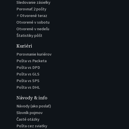
Sledovanie zásielky
Porovnať 2 pošty
⚡ Otvorené teraz
Otvorené v sobotu
Otvorené v nedeľu
Štatistiky pôšt
Kuriéri
Porovnanie kuriérov
Pošta vs Packeta
Pošta vs DPD
Pošta vs GLS
Pošta vs SPS
Pošta vs DHL
Návody & info
Návody (ako poslať)
Slovník pojmov
Časté otázky
Pošta cez sviatky