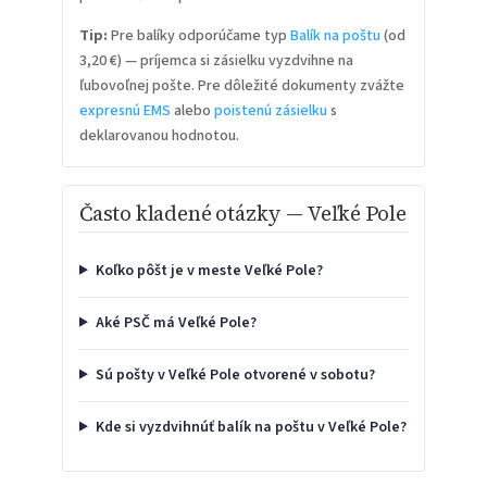
Tip:
Pre balíky odporúčame typ
Balík na poštu
(od
3,20 €) — príjemca si zásielku vyzdvihne na
ľubovoľnej pošte. Pre dôležité dokumenty zvážte
expresnú EMS
alebo
poistenú zásielku
s
deklarovanou hodnotou.
Často kladené otázky — Veľké Pole
Koľko pôšt je v meste Veľké Pole?
Aké PSČ má Veľké Pole?
Sú pošty v Veľké Pole otvorené v sobotu?
Kde si vyzdvihnúť balík na poštu v Veľké Pole?