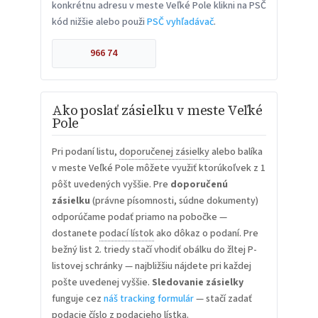
konkrétnu adresu v meste Veľké Pole klikni na PSČ
kód nižšie alebo použi
PSČ vyhľadávač
.
966 74
Ako poslať zásielku v meste Veľké
Pole
Pri podaní listu,
doporučenej zásielky
alebo balíka
v meste Veľké Pole môžete využiť ktorúkoľvek z 1
pôšt uvedených vyššie. Pre
doporučenú
zásielku
(právne písomnosti, súdne dokumenty)
odporúčame podať priamo na pobočke —
dostanete
podací lístok
ako dôkaz o podaní. Pre
bežný list 2. triedy stačí vhodiť obálku do žltej P-
listovej schránky — najbližšiu nájdete pri každej
pošte uvedenej vyššie.
Sledovanie zásielky
funguje cez
náš tracking formulár
— stačí zadať
podacie číslo z podacieho lístka.