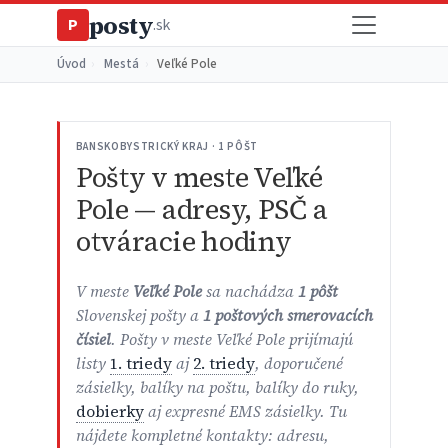
posty
P
.sk
Úvod
›
Mestá
›
Veľké Pole
BANSKOBYSTRICKÝ KRAJ · 1 PÔŠT
Pošty v meste Veľké
Pole — adresy, PSČ a
otváracie hodiny
V meste
Veľké Pole
sa nachádza
1 pôšt
Slovenskej pošty a
1 poštových smerovacích
čísiel
. Pošty v meste Veľké Pole prijímajú
listy
1. triedy
aj
2. triedy
, doporučené
zásielky, balíky na poštu, balíky do ruky,
dobierky
aj expresné EMS zásielky. Tu
nájdete kompletné kontakty: adresu,