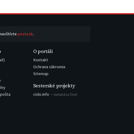
 navštívte
posta.sk
.
o
O portáli
ať)
Kontakt
Ochrana súkromia
Sitemap
y
Sesterské projekty
íny
 pošta
cislo.info
— databáza čísel