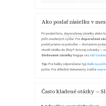
Ako poslať zásielku v me
Pri podaní listu,
doporučenej zásielky
alebo ba
pôšt uvedených vyššie. Pre
doporučenú zás
podať priamo na pobočke — dostanete
podac
vhodiť obálku do žltej P-listovej schránky — n
Sledovanie zásielky
funguje cez
náš trackin
Tip:
Pre balíky odporúčame typ
Balík na pošt
pošte. Pre dôležité dokumenty zvážte
expre
Často kladené otázky — S