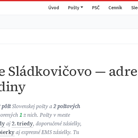
Úvod
Pošty
PSČ
Cenník
Sl
e Sládkovičovo — adre
diny
 pôšt
Slovenskej pošty a
2 poštových
tvorených
1
z nich. Pošty v meste
edy
aj
2. triedy
, doporučené zásielky,
bierky
aj expresné EMS zásielky. Tu