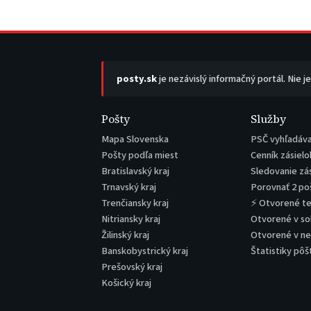
posty.sk
je nezávislý informačný portál. Nie j
Pošty
Služby
Mapa Slovenska
PSČ vyhľadáv
Pošty podľa miest
Cenník zásielo
Bratislavský kraj
Sledovanie zá
Trnavský kraj
Porovnať 2 po
Trenčiansky kraj
⚡ Otvorené t
Nitriansky kraj
Otvorené v s
Žilinský kraj
Otvorené v n
Banskobystrický kraj
Štatistiky pôš
Prešovský kraj
Košický kraj