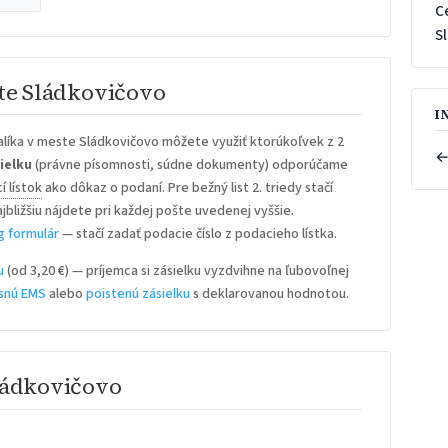
C
S
ste Sládkovičovo
I
líka v meste Sládkovičovo môžete využiť ktorúkoľvek z 2
←
ielku
(právne písomnosti, súdne dokumenty) odporúčame
í lístok
ako dôkaz o podaní. Pre bežný list 2. triedy stačí
ajbližšiu nájdete pri každej pošte uvedenej vyššie.
g formulár
— stačí zadať podacie číslo z podacieho lístka.
u
(od 3,20 €) — príjemca si zásielku vyzdvihne na ľubovoľnej
snú EMS
alebo
poistenú zásielku
s deklarovanou hodnotou.
ládkovičovo