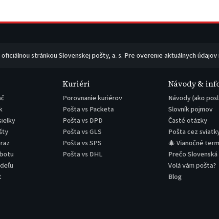
e oficiálnou stránkou Slovenskej pošty, a. s. Pre overenie aktuálnych údajov
Kuriéri
Návody & inf
ač
Porovnanie kuriérov
Návody (ako posl
k
Pošta vs Packeta
Slovník pojmov
sielky
Pošta vs DPD
Časté otázky
šty
Pošta vs GLS
Pošta cez sviatk
eraz
Pošta vs SPS
🎄 Vianočné term
obotu
Pošta vs DHL
Prečo Slovenská
edeľu
Volá vám pošta?
t
Blog