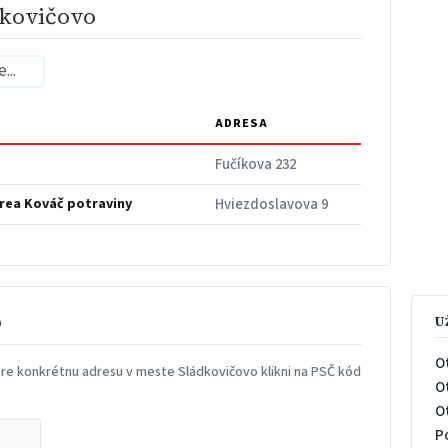
dkovičovo
ADRESA
Fučíkova 232
rea Kováč potraviny
Hviezdoslavova 9
o
U
O
re konkrétnu adresu v meste Sládkovičovo klikni na PSČ kód
O
O
P