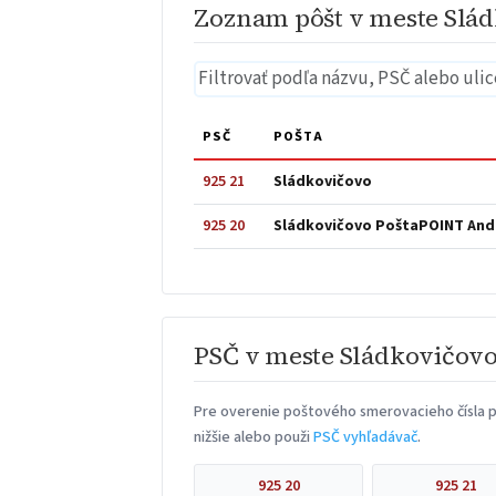
Zoznam pôšt v meste Slá
PSČ
POŠTA
925 21
Sládkovičovo
925 20
Sládkovičovo PoštaPOINT And
PSČ v meste Sládkovičov
Pre overenie poštového smerovacieho čísla p
nižšie alebo použi
PSČ vyhľadávač
.
925 20
925 21