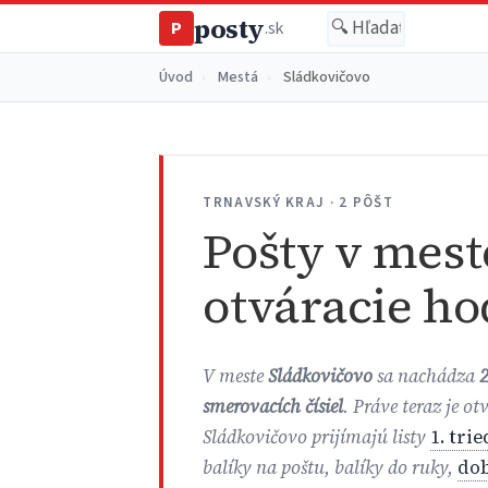
posty
P
.sk
Úvod
›
Mestá
›
Sládkovičovo
TRNAVSKÝ KRAJ · 2 PÔŠT
Pošty v mest
otváracie ho
V meste
Sládkovičovo
sa nachádza
2
smerovacích čísiel
. Práve teraz je o
Sládkovičovo prijímajú listy
1. tri
balíky na poštu, balíky do ruky,
do