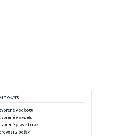
ŽITOČNÉ
tvorené v sobotu
tvorené v nedeľu
tvorené práve teraz
orovnať 2 pošty