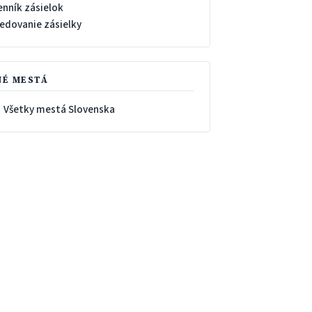
enník zásielok
ledovanie zásielky
NÉ MESTÁ
 Všetky mestá Slovenska