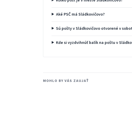
Koľko pôšt je v meste Sládkovičovo?
Aké PSČ má Sládkovičovo?
Sú pošty v Sládkovičovo otvorené v sobo
Kde si vyzdvihnúť balík na poštu v Sládk
MOHLO BY VÁS ZAUJAŤ