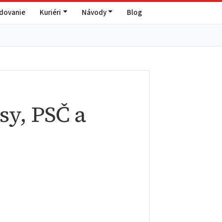
edovanie
Kuriéri
Návody
Blog
sy, PSČ a