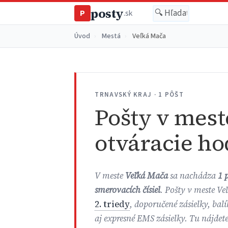
posty
P
.sk
Úvod
›
Mestá
›
Veľká Mača
TRNAVSKÝ KRAJ · 1 PÔŠT
Pošty v mest
otváracie ho
V meste
Veľká Mača
sa nachádza
1 
smerovacích čísiel
. Pošty v meste Ve
2. triedy
, doporučené zásielky, bal
aj expresné EMS zásielky. Tu nájdet