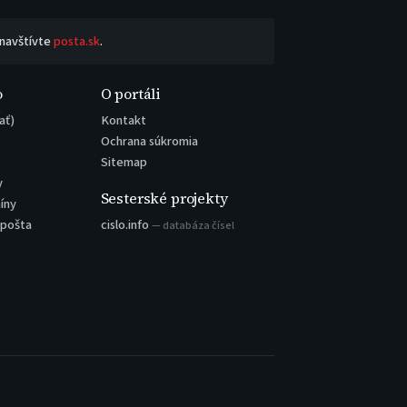
 navštívte
posta.sk
.
o
O portáli
ať)
Kontakt
Ochrana súkromia
Sitemap
y
Sesterské projekty
íny
 pošta
cislo.info
— databáza čísel