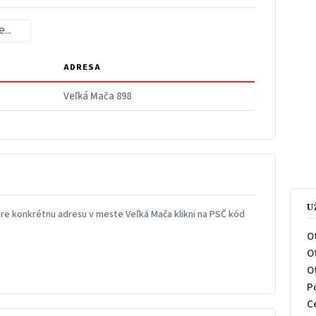
ADRESA
Veľká Mača 898
U
re konkrétnu adresu v meste Veľká Mača klikni na PSČ kód
O
O
O
P
C