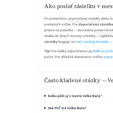
Ako poslať zásielku v mes
Pri podaní listu,
doporučenej zásielky
alebo ba
uvedených vyššie. Pre
doporučenú zásielk
priamo na pobočke — dostanete
podací lísto
obálku do žltej P-listovej schránky — najbližš
zásielky
funguje cez
náš tracking formulár
— 
Tip:
Pre balíky odporúčame typ
Balík na pošt
pošte. Pre dôležité dokumenty zvážte
expre
Často kladené otázky — V
Koľko pôšt je v meste Veľká Mača?
Aké PSČ má Veľká Mača?