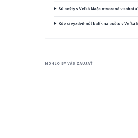
Sú pošty v Veľká Mača otvorené v sobotu
Kde si vyzdvihnúť balík na poštu v Veľká
MOHLO BY VÁS ZAUJAŤ