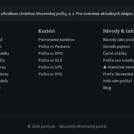
e oficiálnou stránkou Slovenskej pošty, a. s. Pre overenie aktuálnych údajov
Kuriéri
Návody & inf
ač
Porovnanie kuriérov
Návody (ako posl
k
Pošta vs Packeta
Slovník pojmov
sielky
Pošta vs DPD
Časté otázky
šty
Pošta vs GLS
Pošta cez sviatk
eraz
Pošta vs SPS
🎄 Vianočné term
obotu
Pošta vs DHL
Prečo Slovenská
edeľu
Volá vám pošta?
t
Blog
© 2026 posty.sk · Nezávislý informačný portál