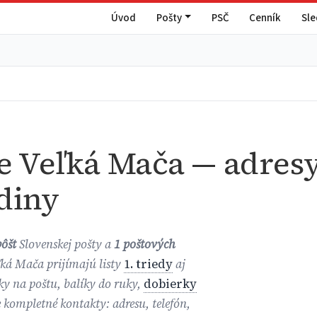
Úvod
Pošty
PSČ
Cenník
Sl
e Veľká Mača — adresy
diny
pôšt
Slovenskej pošty a
1 poštových
ľká Mača prijímajú listy
1. triedy
aj
íky na poštu, balíky do ruky,
dobierky
e kompletné kontakty: adresu, telefón,