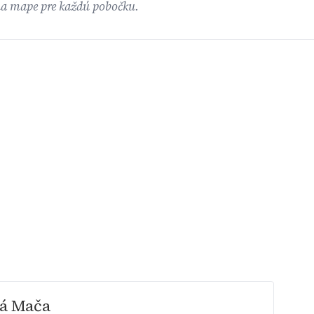
na mape pre každú pobočku.
ká Mača