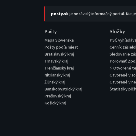
posty.sk
je nezávislý informačný portál. Nie j
Pošty
Služby
Mapa Slovenska
PSČ vyhľadáv
Pošty podľa miest
Cenník zásielo
Bratislavský kraj
Sledovanie zá
Trnavský kraj
Porovnať 2 po
Trenčiansky kraj
⚡ Otvorené t
Nitriansky kraj
Otvorené v s
Žilinský kraj
Otvorené v n
Banskobystrický kraj
Štatistiky pôš
Prešovský kraj
Košický kraj