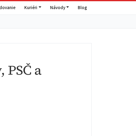
edovanie
Kuriéri
Návody
Blog
, PSČ a