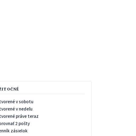
ŽITOČNÉ
tvorené v sobotu
tvorené v nedeľu
tvorené práve teraz
orovnať 2 pošty
enník zásielok